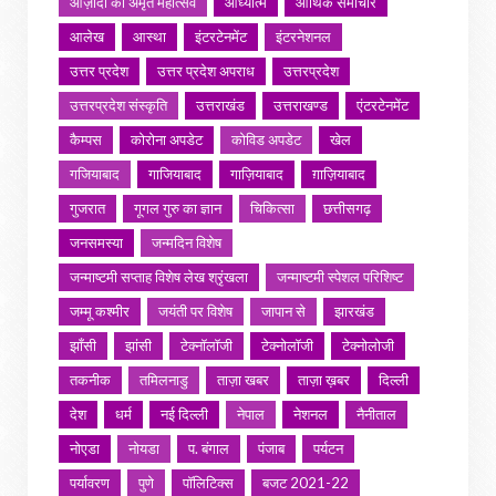
आज़ादी का अमृत महोत्सव
आध्यात्म
आर्थिक समाचार
आलेख
आस्था
इंटरटेनमेंट
इंटरनेशनल
उत्तर प्रदेश
उत्तर प्रदेश अपराध
उत्तरप्रदेश
उत्तरप्रदेश संस्कृति
उत्तराखंड
उत्तराखण्ड
एंटरटेनमेंट
कैम्पस
कोरोना अपडेट
कोविड अपडेट
खेल
गजियाबाद
गाजियाबाद
गाज़ियाबाद
ग़ाज़ियाबाद
गुजरात
गूगल गुरु का ज्ञान
चिकित्सा
छत्तीसगढ़
जनसमस्या
जन्मदिन विशेष
जन्माष्टमी सप्ताह विशेष लेख श्रृंखला
जन्माष्टमी स्पेशल परिशिष्ट
जम्मू कश्मीर
जयंती पर विशेष
जापान से
झारखंड
झाँसी
झांसी
टेक्नॉलॉजी
टेक्नोलॉजी
टेक्नोलोजी
तकनीक
तमिलनाडु
ताज़ा खबर
ताज़ा ख़बर
दिल्ली
देश
धर्म
नई दिल्ली
नेपाल
नेशनल
नैनीताल
नोएडा
नोयडा
प. बंगाल
पंजाब
पर्यटन
पर्यावरण
पुणे
पॉलिटिक्स
बजट 2021-22