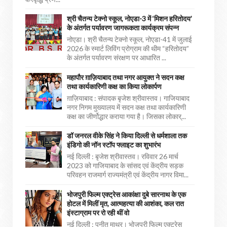
श्री चैतन्य टेक्नो स्कूल, नोएडा-3 में ‘मिशन हरितोदय’
के अंतर्गत पर्यावरण जागरूकता कार्यक्रम संपन्न
नोएडा। श्री चैतन्य टेक्नो स्कूल, नोएडा-41 में जुलाई
2026 के स्मार्ट लिविंग प्रोग्राम की थीम “हरितोदय”
के अंतर्गत पर्यावरण संरक्षण पर आधारित ...
महापौर ग़ाज़ियाबाद तथा नगर आयुक्त ने सदन कक्ष
तथा कार्यकारिणी कक्ष का किया लोकार्पण
ग़ाज़ियाबाद : संपादक बृजेश श्रीवास्तव। गाजियाबाद
नगर निगम मुख्यालय में सदन कक्ष तथा कार्यकारिणी
कक्ष का जीर्णोद्धार कराया गया है। जिसका लोकार्...
डॉ जनरल वीके सिंह ने किया दिल्ली से धर्मशाला तक
इंडिगो की नॉन स्टॉप फ्लाइट का शुभारंभ
नई दिल्ली : बृजेश श्रीवास्तव। रविवार 26 मार्च
2023 को गाजियाबाद के सांसद एवं केंद्रीय सड़क
परिवहन राजमार्ग राज्यमंत्री एवं केंद्रीय नागर विमा...
भोजपुरी फिल्म एक्ट्रेस आकांक्षा दुबे सारनाथ के एक
होटल में मिलीं मृत, आत्महत्या की आशंका, कल रात
इंस्टाग्राम पर रो रही थीं वो
नई दिल्ली : पुनीत माथुर। भोजपुरी फिल्म एक्ट्रेस