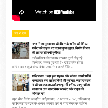
यह भी देखें
नगर निगम मुख्यालय की दीवार के समीप कॉमर्शियल
मार्केट की सड़क पर चलना हुआ मुहाल, निर्माण विभाग
की लापरवाही बनी मुसीबत
कर्तव्यनिष्ठा को ताक पर रखकर कुर्सी तोड़ रहे
जिम्मेदार, जनता पूछ रही है - दंडित कौन होगा?
ग़ाज़ियाबाद : ब्यूरो चीफ दिनेश जमदग्नि। कहते हैं कि ...
ग़ाज़ियाबाद : बढ़ा हुआ गृहकर और जोनल कार्यालयों में
भ्रष्टाचार बना शहरवासियों की मुसीबत, व्यापार मंडल
ने की जब तक हाउसटैक्स पुरानी दरों पर लागू नहीं हो
जाता तब तक सॉफ्टवेयर अपडेट और राहत की
जोरदार मांग
ब्यूरो चीफ दिनेश जमदग्नि: ग़ाज़ियाबाद। 6 अगस्त 2026, गाजियाबाद
उद्योग व्यापार मंडल के अध्यक्ष अवधेश शर्मा ने नगर निगम की वर्तमान
करवृद्धि प्रण...