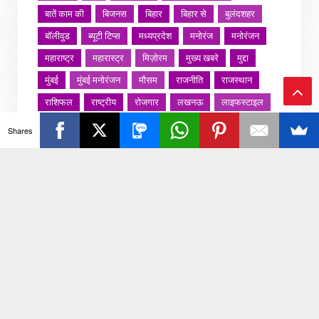
बातें काम की
बिजनस
बिहार
बिहार से
बुलंदशहर
बॉलीवुड
ब्यूटी टिप्स
मध्यप्रदेश
मनोरंज
मनोरंजन
महाराष्ट्र
महारास्ट्र
मिज़ोरम
मुख्य खबरे
मुद्दा
मुंबई
मुंबई मनोरंजन
मौसम
राजनीति
राजस्थान
राशिफल
राष्ट्रीय
रोजगार
लखनऊ
लाइफस्टाइल
Ba
लाइफ़स्टाइल
वायरल वीडियो
विविध
व्यापार
Shares
ck
शख्सियत
शख़्सियत
शिक्षा
समाज
संस्कार
संस्कृति
साहित्य सरोवर
सिटी इवेंट
स्पोर्ट्स
To
स्वस्थ्य
स्वास्थ
स्वास्थ्य
हरयाणा
हरियाणा
To
हिमाचल प्रदेश
हेल्थ
होली 2022
p
जरा हटके