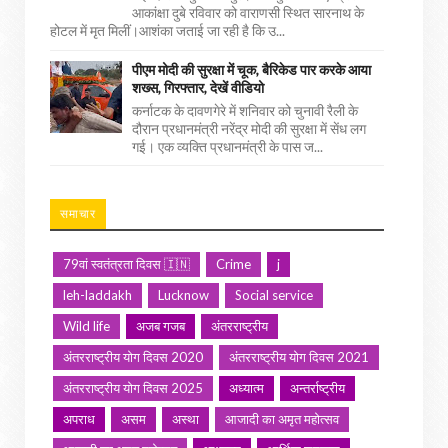
आकांक्षा दुबे रविवार को वाराणसी स्थित सारनाथ के
होटल में मृत मिलीं।आशंका जताई जा रही है कि उ...
पीएम मोदी की सुरक्षा में चूक, बैरिकेड पार करके आया
शख्स, गिरफ्तार, देखें वीडियो
कर्नाटक के दावणगेरे में शनिवार को चुनावी रैली के
दौरान प्रधानमंत्री नरेंद्र मोदी की सुरक्षा में सेंध लग
गई। एक व्यक्ति प्रधानमंत्री के पास ज...
समाचार
79वां स्वतंत्रता दिवस 🇮🇳
Crime
j
leh-laddakh
Lucknow
Social service
Wild life
अजब गजब
अंतरराष्ट्रीय
अंतरराष्ट्रीय योग दिवस 2020
अंतरराष्ट्रीय योग दिवस 2021
अंतरराष्ट्रीय योग दिवस 2025
अध्यात्म
अन्तर्राष्ट्रीय
अपराध
असम
अस्था
आजादी का अमृत महोत्सव