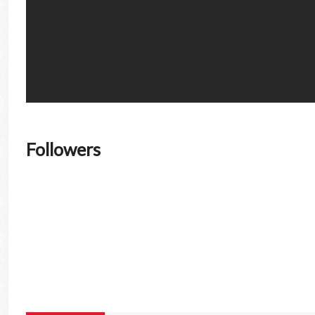
सुप्रीम कोर्ट ने केंद्र सरकार से पूछा
'राजद्रोह कानून' की आजादी के बाद
जानिए क्या है 'राजद्रोह कानून'
Mathur Puneet
Followers