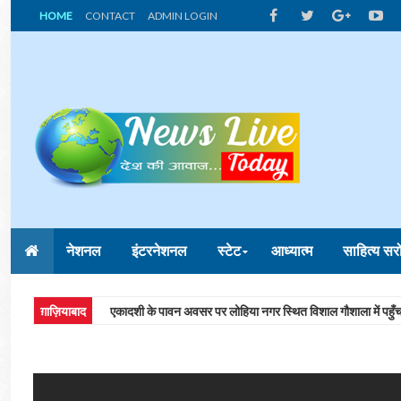
HOME
CONTACT
ADMIN LOGIN
नेशनल
इंटरनेशनल
स्टेट
आध्यात्म
साहित्य सर
ग़ाज़ियाबाद
इंदिरापुरम निवासियों की एकजुट पहल से वीरवार बाजार हुआ स्थानांतर
महाराष्ट्र
साड़ी न खरीदने पर पति की बेरहमी से हत्या, पत्नी ने कुकर के ढक्कन स
अजब गजब
पकड़ा गया गाड़ियों के पीछे भागने वाला हाथी, पढ़िए इस बेज़ुबान की मा
ग़ाज़ियाबाद
एकादशी के पावन अवसर पर लोहिया नगर स्थित विशाल गौशाला में पहुँचक