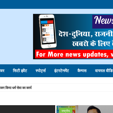
ोवर
सिटी इवेंट
स्पोर्ट्स
इंटरटेनमेंट
कैम्पस
वायरल वीडि
ित, पुलिस और व्यापारियों के सहयोग से मिली सफलता
े पीट-पीटकर मार डाला! गिरफ्तार
र्मिक कहानी
राष्ट्रीय
र किया धर्म सेवा का कार्य