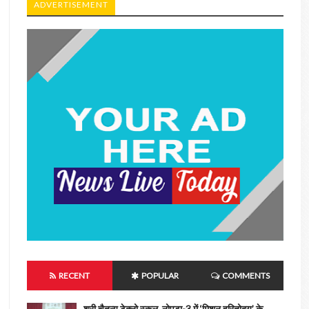
ADVERTISEMENT
RECENT
POPULAR
COMMENTS
श्री चैतन्य टेक्नो स्कूल, नोएडा-3 में ‘मिशन हरितोदय’ के