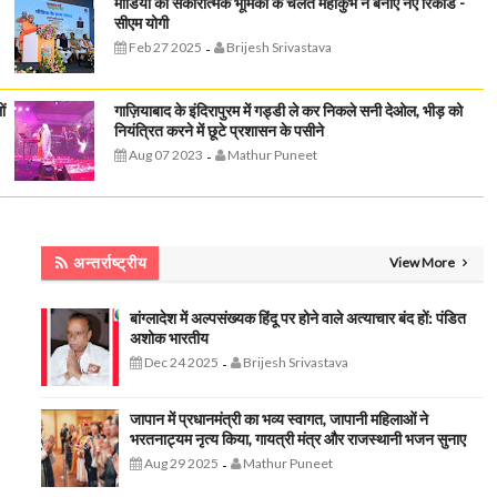
मीडिया की सकारात्मक भूमिका के चलते महाकुंभ ने बनाए नए रिकॉर्ड -
सीएम योगी
Feb 27 2025
Brijesh Srivastava
-
ं
गाज़ियाबाद के इंदिरापुरम में गड्डी ले कर निकले सनी देओल, भीड़ को
नियंत्रित करने में छूटे प्रशासन के पसीने
Aug 07 2023
Mathur Puneet
-
अन्तर्राष्ट्रीय
View More
बांग्लादेश में अल्पसंख्यक हिंदू पर होने वाले अत्याचार बंद हों: पंडित
अशोक भारतीय
Dec 24 2025
Brijesh Srivastava
-
जापान में प्रधानमंत्री का भव्य स्वागत, जापानी महिलाओं ने
भरतनाट्यम नृत्य किया, गायत्री मंत्र और राजस्थानी भजन सुनाए
Aug 29 2025
Mathur Puneet
-