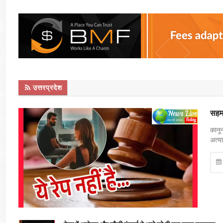
उत्तरप्रदेश
सहमत
कानून
अत्या