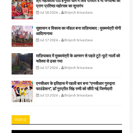
श्री महाकाली पीठ हनुमत धाम में शिव परिवार व मां जगदम्बा की
प्राण प्रतिष्ठा महोत्सव का शुभारंभ
Jul 18 2026
Brijesh Srivastava
-
सुशासन व विकास का मॉडल बना ग़ाज़ियाबाद : ​मुख्यमंत्री योगी
आदित्यनाथ
Jul 17 2026
Brijesh Srivastava
-
ग़ाज़ियाबाद में मुख्यमंत्री के आगमन से पहले टूटे-फूटे नालों को
फ्लैक्स से ढका गया
Jul 17 2026
Brijesh Srivastava
-
एनसीआर के इतिहास में पहली बार बना "एनसीआर गुरुद्वारा
फाउंडेशन", डॉ गुरप्रीत सिंह रम्मी को सौंपी गई जिम्मेदारी
Jul 13 2026
Brijesh Srivastava
-
VIDEO