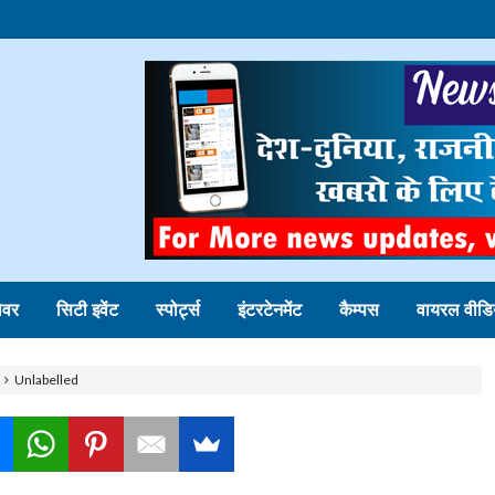
ोवर
सिटी इवेंट
स्पोर्ट्स
इंटरटेनमेंट
कैम्पस
वायरल वीडि
Unlabelled