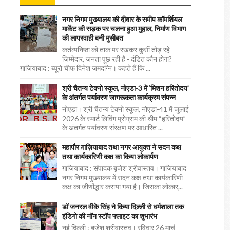
नगर निगम मुख्यालय की दीवार के समीप कॉमर्शियल
मार्केट की सड़क पर चलना हुआ मुहाल, निर्माण विभाग
की लापरवाही बनी मुसीबत
कर्तव्यनिष्ठा को ताक पर रखकर कुर्सी तोड़ रहे
जिम्मेदार, जनता पूछ रही है - दंडित कौन होगा?
ग़ाज़ियाबाद : ब्यूरो चीफ दिनेश जमदग्नि। कहते हैं कि ...
श्री चैतन्य टेक्नो स्कूल, नोएडा-3 में ‘मिशन हरितोदय’
के अंतर्गत पर्यावरण जागरूकता कार्यक्रम संपन्न
नोएडा। श्री चैतन्य टेक्नो स्कूल, नोएडा-41 में जुलाई
2026 के स्मार्ट लिविंग प्रोग्राम की थीम “हरितोदय”
के अंतर्गत पर्यावरण संरक्षण पर आधारित ...
महापौर ग़ाज़ियाबाद तथा नगर आयुक्त ने सदन कक्ष
तथा कार्यकारिणी कक्ष का किया लोकार्पण
ग़ाज़ियाबाद : संपादक बृजेश श्रीवास्तव। गाजियाबाद
नगर निगम मुख्यालय में सदन कक्ष तथा कार्यकारिणी
कक्ष का जीर्णोद्धार कराया गया है। जिसका लोकार्...
डॉ जनरल वीके सिंह ने किया दिल्ली से धर्मशाला तक
इंडिगो की नॉन स्टॉप फ्लाइट का शुभारंभ
नई दिल्ली : बृजेश श्रीवास्तव। रविवार 26 मार्च