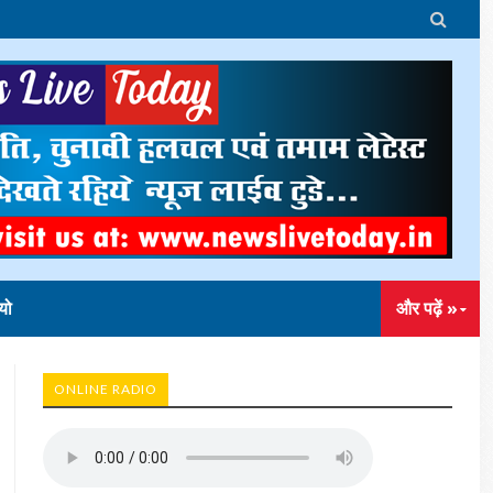

यो
और पढ़ें »
ONLINE RADIO