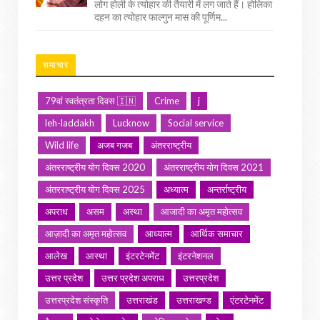
लोग होली के त्योहार की तैयारी में लग जाते हैं। होलिका
दहन का त्योहार फाल्गुन मास की पूर्णिम...
समाचार
79वां स्वतंत्रता दिवस 🇮🇳
Crime
j
leh-laddakh
Lucknow
Social service
Wild life
अजब गजब
अंतरराष्ट्रीय
अंतरराष्ट्रीय योग दिवस 2020
अंतरराष्ट्रीय योग दिवस 2021
अंतरराष्ट्रीय योग दिवस 2025
अध्यात्म
अन्तर्राष्ट्रीय
अपराध
असम
अस्था
आजादी का अमृत महोत्सव
आज़ादी का अमृत महोत्सव
आध्यात्म
आर्थिक समाचार
आलेख
आस्था
इंटरटेनमेंट
इंटरनेशनल
उत्तर प्रदेश
उत्तर प्रदेश अपराध
उत्तरप्रदेश
उत्तरप्रदेश संस्कृति
उत्तराखंड
उत्तराखण्ड
एंटरटेनमेंट