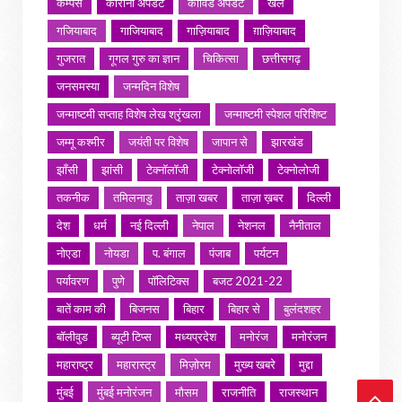
कैम्पस
कोरोना अपडेट
कोविड अपडेट
खेल
गजियाबाद
गाजियाबाद
गाज़ियाबाद
ग़ाज़ियाबाद
गुजरात
गूगल गुरु का ज्ञान
चिकित्सा
छत्तीसगढ़
जनसमस्या
जन्मदिन विशेष
जन्माष्टमी सप्ताह विशेष लेख श्रृंखला
जन्माष्टमी स्पेशल परिशिष्ट
जम्मू कश्मीर
जयंती पर विशेष
जापान से
झारखंड
झाँसी
झांसी
टेक्नॉलॉजी
टेक्नोलॉजी
टेक्नोलोजी
तकनीक
तमिलनाडु
ताज़ा खबर
ताज़ा ख़बर
दिल्ली
देश
धर्म
नई दिल्ली
नेपाल
नेशनल
नैनीताल
नोएडा
नोयडा
प. बंगाल
पंजाब
पर्यटन
पर्यावरण
पुणे
पॉलिटिक्स
बजट 2021-22
बातें काम की
बिजनस
बिहार
बिहार से
बुलंदशहर
बॉलीवुड
ब्यूटी टिप्स
मध्यप्रदेश
मनोरंज
मनोरंजन
महाराष्ट्र
महारास्ट्र
मिज़ोरम
मुख्य खबरे
मुद्दा
मुंबई
मुंबई मनोरंजन
मौसम
राजनीति
राजस्थान