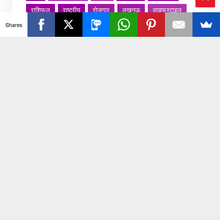
राशिफल
राष्ट्रीय
रोजगार
लखनऊ
लाइफस्टाइल
Ba
Shares
लाइफ़स्टाइल
वायरल वीडियो
विविध
व्यापार
ck
शख्सियत
शख़्सियत
शिक्षा
समाज
संस्कार
To
संस्कृति
साहित्य सरोवर
सिटी इवेंट
स्पोर्ट्स
स्वस्थ्य
स्वास्थ
स्वास्थ्य
हरयाणा
हरियाणा
To
हिमाचल प्रदेश
हेल्थ
होली 2022
p
जरा हटके