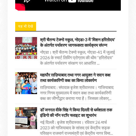
यह भी देखें
श्री चैतन्य टेक्नो स्कूल, नोएडा-3 में ‘मिशन हरितोदय’
के अंतर्गत पर्यावरण जागरूकता कार्यक्रम संपन्न
नोएडा। श्री चैतन्य टेक्नो स्कूल, नोएडा-41 में जुलाई
2026 के स्मार्ट लिविंग प्रोग्राम की थीम “हरितोदय”
के अंतर्गत पर्यावरण संरक्षण पर आधारित ...
महापौर ग़ाज़ियाबाद तथा नगर आयुक्त ने सदन कक्ष
तथा कार्यकारिणी कक्ष का किया लोकार्पण
ग़ाज़ियाबाद : संपादक बृजेश श्रीवास्तव। गाजियाबाद
नगर निगम मुख्यालय में सदन कक्ष तथा कार्यकारिणी
कक्ष का जीर्णोद्धार कराया गया है। जिसका लोकार्...
डॉ जनरल वीके सिंह ने किया दिल्ली से धर्मशाला तक
इंडिगो की नॉन स्टॉप फ्लाइट का शुभारंभ
नई दिल्ली : बृजेश श्रीवास्तव। रविवार 26 मार्च
2023 को गाजियाबाद के सांसद एवं केंद्रीय सड़क
परिवहन राजमार्ग राज्यमंत्री एवं केंद्रीय नागर विमा...