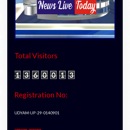
Total Visitors
1
3
6
0
0
1
3
Registration No:
UDYAM-UP-29-0140901