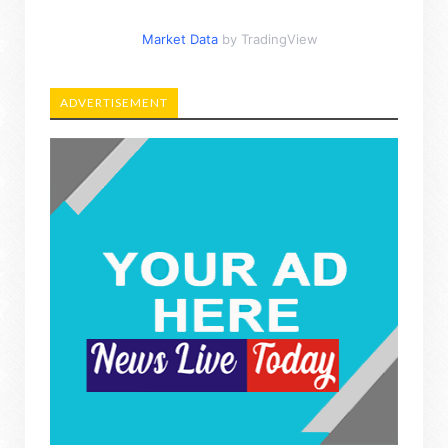
Market Data
by TradingView
ADVERTISEMENT