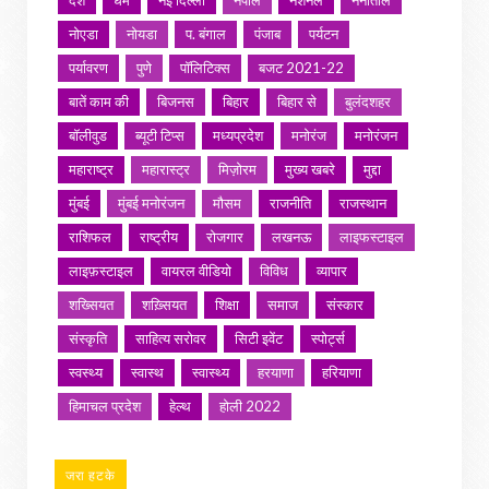
देश
धर्म
नई दिल्ली
नेपाल
नेशनल
नैनीताल
नोएडा
नोयडा
प. बंगाल
पंजाब
पर्यटन
पर्यावरण
पुणे
पॉलिटिक्स
बजट 2021-22
बातें काम की
बिजनस
बिहार
बिहार से
बुलंदशहर
बॉलीवुड
ब्यूटी टिप्स
मध्यप्रदेश
मनोरंज
मनोरंजन
महाराष्ट्र
महारास्ट्र
मिज़ोरम
मुख्य खबरे
मुद्दा
मुंबई
मुंबई मनोरंजन
मौसम
राजनीति
राजस्थान
राशिफल
राष्ट्रीय
रोजगार
लखनऊ
लाइफस्टाइल
लाइफ़स्टाइल
वायरल वीडियो
विविध
व्यापार
शख्सियत
शख़्सियत
शिक्षा
समाज
संस्कार
संस्कृति
साहित्य सरोवर
सिटी इवेंट
स्पोर्ट्स
स्वस्थ्य
स्वास्थ
स्वास्थ्य
हरयाणा
हरियाणा
हिमाचल प्रदेश
हेल्थ
होली 2022
जरा हटके