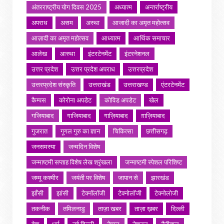
अंतरराष्ट्रीय योग दिवस 2025
अध्यात्म
अन्तर्राष्ट्रीय
अपराध
असम
अस्था
आजादी का अमृत महोत्सव
आज़ादी का अमृत महोत्सव
आध्यात्म
आर्थिक समाचार
आलेख
आस्था
इंटरटेनमेंट
इंटरनेशनल
उत्तर प्रदेश
उत्तर प्रदेश अपराध
उत्तरप्रदेश
उत्तरप्रदेश संस्कृति
उत्तराखंड
उत्तराखण्ड
एंटरटेनमेंट
कैम्पस
कोरोना अपडेट
कोविड अपडेट
खेल
गजियाबाद
गाजियाबाद
गाज़ियाबाद
ग़ाज़ियाबाद
गुजरात
गूगल गुरु का ज्ञान
चिकित्सा
छत्तीसगढ़
जनसमस्या
जन्मदिन विशेष
जन्माष्टमी सप्ताह विशेष लेख श्रृंखला
जन्माष्टमी स्पेशल परिशिष्ट
जम्मू कश्मीर
जयंती पर विशेष
जापान से
झारखंड
झाँसी
झांसी
टेक्नॉलॉजी
टेक्नोलॉजी
टेक्नोलोजी
तकनीक
तमिलनाडु
ताज़ा खबर
ताज़ा ख़बर
दिल्ली