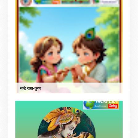
नन्हे राधा-कृष्ण