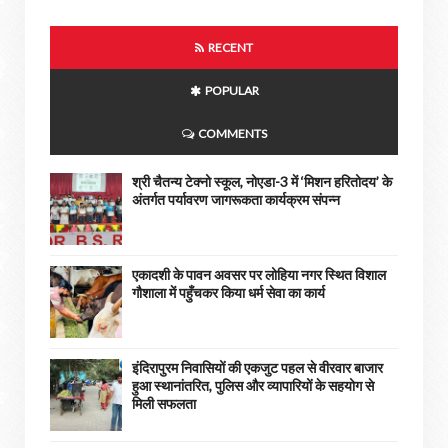
RECENT
POPULAR
COMMENTS
श्री चैतन्य टेक्नो स्कूल, नोएडा-3 में ‘मिशन हरितोदय’ के
अंतर्गत पर्यावरण जागरूकता कार्यक्रम संपन्न
एकादशी के पावन अवसर पर लोहिया नगर स्थित विशाल
गौशाला में पहुँचकर किया धर्म सेवा का कार्य
इंदिरापुरम निवासियों की एकजुट पहल से वीरवार बाजार
हुआ स्थानांतरित, पुलिस और व्यापारियों के सहयोग से
मिली सफलता