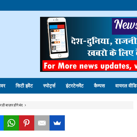
ोवर
सिटी इवेंट
स्पोर्ट्स
इंटरटेनमेंट
कैम्पस
वायरल वीडि
ही बाज़ार होंगे बंद