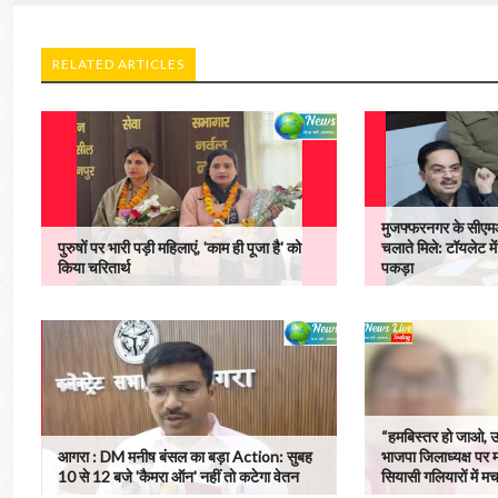
RELATED ARTICLES
मुजफ्फरनगर के सीएमओ
पुरुषों पर भारी पड़ी महिलाएं, 'काम ही पूजा है' को
चलाते मिले: टॉयलेट में
किया चरितार्थ
पकड़ा
“हमबिस्तर हो जाओ, उपाध
आगरा : DM मनीष बंसल का बड़ा Action: सुबह
भाजपा जिलाध्यक्ष पर म
10 से 12 बजे 'कैमरा ऑन' नहीं तो कटेगा वेतन
सियासी गलियारों में म