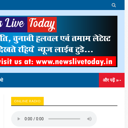

यो
और पढ़ें »
ONLINE RADIO