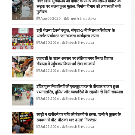
नगर निगम मुख्यालय की दीवार के समीप कॉमर्शियल मार्केट की
सड़क पर चलना हुआ मुहाल, निर्माण विभाग की लापरवाही बनी
मुसीबत
Aug 06 2026
Brijesh Srivastava
-
श्री चैतन्य टेक्नो स्कूल, नोएडा-3 में ‘मिशन हरितोदय’ के
अंतर्गत पर्यावरण जागरूकता कार्यक्रम संपन्न
Jul 30 2026
Brijesh Srivastava
-
एकादशी के पावन अवसर पर लोहिया नगर स्थित विशाल
गौशाला में पहुँचकर किया धर्म सेवा का कार्य
Jul 25 2026
Brijesh Srivastava
-
इंदिरापुरम निवासियों की एकजुट पहल से वीरवार बाजार हुआ
स्थानांतरित, पुलिस और व्यापारियों के सहयोग से मिली सफलता
Jul 23 2026
Brijesh Srivastava
-
साड़ी न खरीदने पर पति की बेरहमी से हत्या, पत्नी ने कुकर के
ढक्कन से पीट-पीटकर मार डाला! गिरफ्तार
Jul 23 2026
Brijesh Srivastava
-