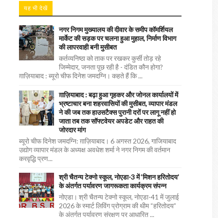
यह भी देखें
नगर निगम मुख्यालय की दीवार के समीप कॉमर्शियल
मार्केट की सड़क पर चलना हुआ मुहाल, निर्माण विभाग
की लापरवाही बनी मुसीबत
कर्तव्यनिष्ठा को ताक पर रखकर कुर्सी तोड़ रहे
जिम्मेदार, जनता पूछ रही है - दंडित कौन होगा?
ग़ाज़ियाबाद : ब्यूरो चीफ दिनेश जमदग्नि। कहते हैं कि ...
ग़ाज़ियाबाद : बढ़ा हुआ गृहकर और जोनल कार्यालयों में
भ्रष्टाचार बना शहरवासियों की मुसीबत, व्यापार मंडल
ने की जब तक हाउसटैक्स पुरानी दरों पर लागू नहीं हो
जाता तब तक सॉफ्टवेयर अपडेट और राहत की
जोरदार मांग
ब्यूरो चीफ दिनेश जमदग्नि: ग़ाज़ियाबाद। 6 अगस्त 2026, गाजियाबाद
उद्योग व्यापार मंडल के अध्यक्ष अवधेश शर्मा ने नगर निगम की वर्तमान
करवृद्धि प्रण...
श्री चैतन्य टेक्नो स्कूल, नोएडा-3 में ‘मिशन हरितोदय’
के अंतर्गत पर्यावरण जागरूकता कार्यक्रम संपन्न
नोएडा। श्री चैतन्य टेक्नो स्कूल, नोएडा-41 में जुलाई
2026 के स्मार्ट लिविंग प्रोग्राम की थीम “हरितोदय”
के अंतर्गत पर्यावरण संरक्षण पर आधारित ...