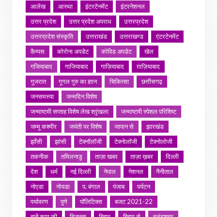
आलेख
आस्था
इंटरटेनमेंट
इंटरनेशनल
उत्तर प्रदेश
उत्तर प्रदेश अपराध
उत्तरप्रदेश
उत्तरप्रदेश संस्कृति
उत्तराखंड
उत्तराखण्ड
एंटरटेनमेंट
कैम्पस
कोरोना अपडेट
कोविड अपडेट
खेल
गजियाबाद
गाजियाबाद
गाज़ियाबाद
ग़ाज़ियाबाद
गुजरात
गूगल गुरु का ज्ञान
चिकित्सा
छत्तीसगढ़
जनसमस्या
जन्मदिन विशेष
जन्माष्टमी सप्ताह विशेष लेख श्रृंखला
जन्माष्टमी स्पेशल परिशिष्ट
जम्मू कश्मीर
जयंती पर विशेष
जापान से
झारखंड
झाँसी
झांसी
टेक्नॉलॉजी
टेक्नोलॉजी
टेक्नोलोजी
तकनीक
तमिलनाडु
ताज़ा खबर
ताज़ा ख़बर
दिल्ली
देश
धर्म
नई दिल्ली
नेपाल
नेशनल
नैनीताल
नोएडा
नोयडा
प. बंगाल
पंजाब
पर्यटन
पर्यावरण
पुणे
पॉलिटिक्स
बजट 2021-22
बातें काम की
बिजनस
बिहार
बिहार से
बुलंदशहर