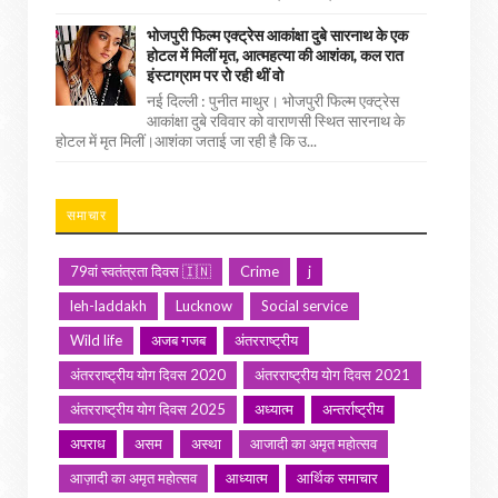
भोजपुरी फिल्म एक्ट्रेस आकांक्षा दुबे सारनाथ के एक
होटल में मिलीं मृत, आत्महत्या की आशंका, कल रात
इंस्टाग्राम पर रो रही थीं वो
नई दिल्ली : पुनीत माथुर। भोजपुरी फिल्म एक्ट्रेस
आकांक्षा दुबे रविवार को वाराणसी स्थित सारनाथ के
होटल में मृत मिलीं।आशंका जताई जा रही है कि उ...
समाचार
79वां स्वतंत्रता दिवस 🇮🇳
Crime
j
leh-laddakh
Lucknow
Social service
Wild life
अजब गजब
अंतरराष्ट्रीय
अंतरराष्ट्रीय योग दिवस 2020
अंतरराष्ट्रीय योग दिवस 2021
अंतरराष्ट्रीय योग दिवस 2025
अध्यात्म
अन्तर्राष्ट्रीय
अपराध
असम
अस्था
आजादी का अमृत महोत्सव
आज़ादी का अमृत महोत्सव
आध्यात्म
आर्थिक समाचार