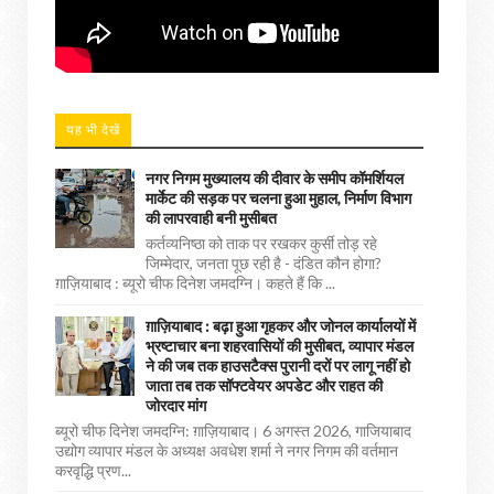
यह भी देखें
नगर निगम मुख्यालय की दीवार के समीप कॉमर्शियल
मार्केट की सड़क पर चलना हुआ मुहाल, निर्माण विभाग
की लापरवाही बनी मुसीबत
कर्तव्यनिष्ठा को ताक पर रखकर कुर्सी तोड़ रहे
जिम्मेदार, जनता पूछ रही है - दंडित कौन होगा?
ग़ाज़ियाबाद : ब्यूरो चीफ दिनेश जमदग्नि। कहते हैं कि ...
ग़ाज़ियाबाद : बढ़ा हुआ गृहकर और जोनल कार्यालयों में
भ्रष्टाचार बना शहरवासियों की मुसीबत, व्यापार मंडल
ने की जब तक हाउसटैक्स पुरानी दरों पर लागू नहीं हो
जाता तब तक सॉफ्टवेयर अपडेट और राहत की
जोरदार मांग
ब्यूरो चीफ दिनेश जमदग्नि: ग़ाज़ियाबाद। 6 अगस्त 2026, गाजियाबाद
उद्योग व्यापार मंडल के अध्यक्ष अवधेश शर्मा ने नगर निगम की वर्तमान
करवृद्धि प्रण...