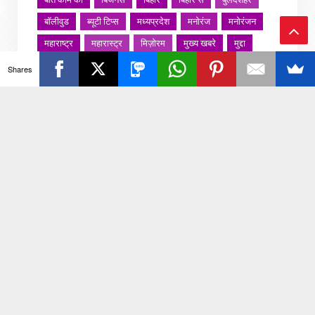
बॉलीवुड
ब्यूटी टिप्स
मध्यप्रदेश
मनोरंज
मनोरंजन
महाराष्ट्र
महारास्ट्र
मिज़ोरम
मुख्य खबरे
मुद्दा
Ba
मुंबई
मुंबई मनोरंजन
मौसम
राजनीति
राजस्थान
Shares
ck
राशिफल
राष्ट्रीय
रोजगार
लखनऊ
लाइफस्टाइल
लाइफ़स्टाइल
वायरल वीडियो
विविध
व्यापार
To
शख्सियत
शख़्सियत
शिक्षा
समाज
संस्कार
To
संस्कृति
साहित्य सरोवर
सिटी इवेंट
स्पोर्ट्स
p
स्वस्थ्य
स्वास्थ
स्वास्थ्य
हरयाणा
हरियाणा
हिमाचल प्रदेश
हेल्थ
होली 2022
जरा हटके