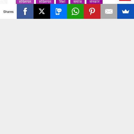
शख्सियत
शख़्सियत
शिक्षा
समाज
संस्कार
Ba
संस्कृति
साहित्य सरोवर
सिटी इवेंट
स्पोर्ट्स
Shares
ck
स्वस्थ्य
स्वास्थ
स्वास्थ्य
हरयाणा
हरियाणा
To
हिमाचल प्रदेश
हेल्थ
होली 2022
To
जरा हटके
p
श्री चैतन्य टेक्नो स्कूल, नोएडा-3 में ‘मिशन हरितोदय’ के
अंतर्गत पर्यावरण जागरूकता कार्यक्रम संपन्न