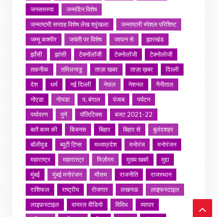
जनसमस्या
जन्मदिन विशेष
जन्माष्टमी सप्ताह विशेष लेख श्रृंखला
जन्माष्टमी स्पेशल परिशिष्ट
जम्मू कश्मीर
जयंती पर विशेष
जापान से
झारखंड
झाँसी
झांसी
टेक्नॉलॉजी
टेक्नोलॉजी
टेक्नोलोजी
तकनीक
तमिलनाडु
ताज़ा खबर
ताज़ा ख़बर
दिल्ली
देश
धर्म
नई दिल्ली
नेपाल
नेशनल
नैनीताल
नोएडा
नोयडा
प. बंगाल
पंजाब
पर्यटन
पर्यावरण
पुणे
पॉलिटिक्स
बजट 2021-22
बातें काम की
बिजनस
बिहार
बिहार से
बुलंदशहर
बॉलीवुड
ब्यूटी टिप्स
मध्यप्रदेश
मनोरंज
मनोरंजन
महाराष्ट्र
महारास्ट्र
मिज़ोरम
मुख्य खबरे
मुद्दा
मुंबई
मुंबई मनोरंजन
मौसम
राजनीति
राजस्थान
राशिफल
राष्ट्रीय
रोजगार
लखनऊ
लाइफस्टाइल
लाइफ़स्टाइल
वायरल वीडियो
विविध
व्यापार