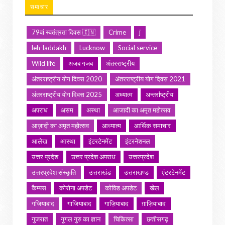
समाचार
79वां स्वतंत्रता दिवस 🇮🇳
Crime
j
leh-laddakh
Lucknow
Social service
Wild life
अजब गजब
अंतरराष्ट्रीय
अंतरराष्ट्रीय योग दिवस 2020
अंतरराष्ट्रीय योग दिवस 2021
अंतरराष्ट्रीय योग दिवस 2025
अध्यात्म
अन्तर्राष्ट्रीय
अपराध
असम
अस्था
आजादी का अमृत महोत्सव
आज़ादी का अमृत महोत्सव
आध्यात्म
आर्थिक समाचार
आलेख
आस्था
इंटरटेनमेंट
इंटरनेशनल
उत्तर प्रदेश
उत्तर प्रदेश अपराध
उत्तरप्रदेश
उत्तरप्रदेश संस्कृति
उत्तराखंड
उत्तराखण्ड
एंटरटेनमेंट
कैम्पस
कोरोना अपडेट
कोविड अपडेट
खेल
गजियाबाद
गाजियाबाद
गाज़ियाबाद
ग़ाज़ियाबाद
गुजरात
गूगल गुरु का ज्ञान
चिकित्सा
छत्तीसगढ़