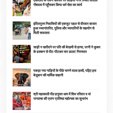
एकादशी के पावन अवसर पर लोहिया नगर स्थित विशाल
गौशाला में पहुँचकर किया धर्म सेवा का कार्य
इंदिरापुरम निवासियों की एकजुट पहल से वीरवार बाजार
हुआ स्थानांतरित, पुलिस और व्यापारियों के सहयोग से
मिली सफलता
साड़ी न खरीदने पर पति की बेरहमी से हत्या, पत्नी ने कुकर
के ढक्कन से पीट-पीटकर मार डाला! गिरफ्तार
पकड़ा गया गाड़ियों के पीछे भागने वाला हाथी, पढ़िए इस
बेज़ुबान की मार्मिक कहानी
श्री महाकाली पीठ हनुमत धाम में शिव परिवार व मां
जगदम्बा की प्राण प्रतिष्ठा महोत्सव का शुभारंभ