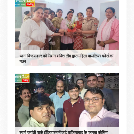
थाना विजयनगर की मिशन शक्ति टीम द्वारा महिला वालंटियर फोर्स का
गठन
स्वर्ण जयंती पार्क इंदिरापुरम में जुटे ग़ाज़ियाबाद के प्रमुख कोचिंग