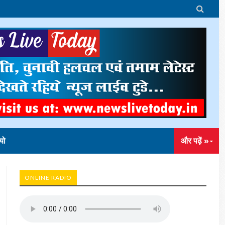

यो
और पढ़ें »
ONLINE RADIO