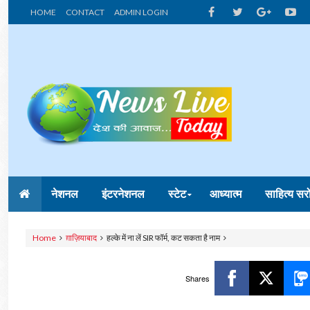
HOME
CONTACT
ADMIN LOGIN
नेशनल
इंटरनेशनल
स्टेट
आध्यात्म
साहित्य सर
Home
ग़ाज़ियाबाद
हल्के में ना लें SIR फॉर्म, कट सकता है नाम
Shares