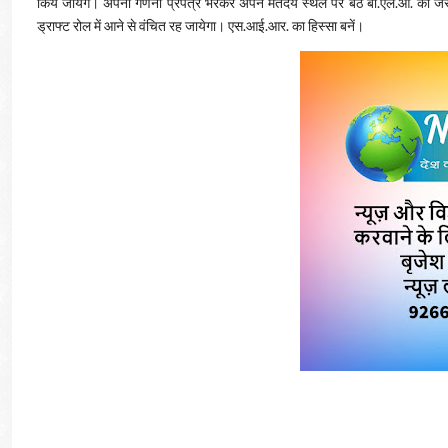
किये जायेंगे। अपना गणना प्रपत्र भरकर अपने मतदेय स्थल पर बैठे बी.एल.ओ. को जरू
ड्राफ्ट रोल में आने से वंचित रह जायेगा। एस.आई.आर. का हिस्सा बनें।