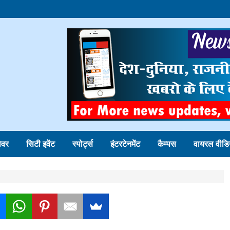
ोवर
सिटी इवेंट
स्पोर्ट्स
इंटरटेनमेंट
कैम्पस
वायरल वीडि