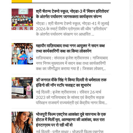
श्री चैतन्य टेक्नो स्कूल, नोएडा-3 में ‘मिशन हरितोदय’
के अंतर्गत पर्यावरण जागरूकता कार्यक्रम संपन्न
नोएडा। श्री चैतन्य टेक्नो स्कूल, नोएडा-41 में जुलाई
2026 के स्मार्ट लिविंग प्रोग्राम की थीम “हरितोदय”
के अंतर्गत पर्यावरण संरक्षण पर आधारित ...
महापौर ग़ाज़ियाबाद तथा नगर आयुक्त ने सदन कक्ष
तथा कार्यकारिणी कक्ष का किया लोकार्पण
ग़ाज़ियाबाद : संपादक बृजेश श्रीवास्तव। गाजियाबाद
नगर निगम मुख्यालय में सदन कक्ष तथा कार्यकारिणी
कक्ष का जीर्णोद्धार कराया गया है। जिसका लोकार्...
डॉ जनरल वीके सिंह ने किया दिल्ली से धर्मशाला तक
इंडिगो की नॉन स्टॉप फ्लाइट का शुभारंभ
नई दिल्ली : बृजेश श्रीवास्तव। रविवार 26 मार्च
2023 को गाजियाबाद के सांसद एवं केंद्रीय सड़क
परिवहन राजमार्ग राज्यमंत्री एवं केंद्रीय नागर विमा...
भोजपुरी फिल्म एक्ट्रेस आकांक्षा दुबे सारनाथ के एक
होटल में मिलीं मृत, आत्महत्या की आशंका, कल रात
इंस्टाग्राम पर रो रही थीं वो
नई दिल्ली : पुनीत माथुर। भोजपुरी फिल्म एक्ट्रेस