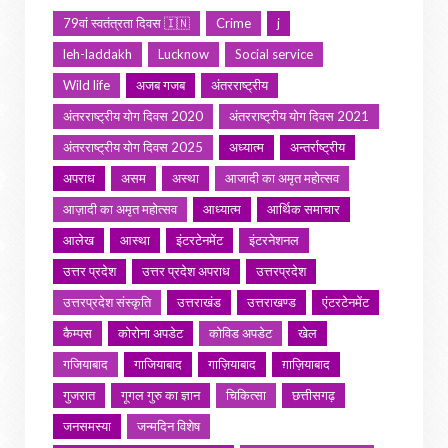
79वां स्वतंत्रता दिवस 🇮🇳
Crime
j
leh-laddakh
Lucknow
Social service
Wild life
अजब गजब
अंतरराष्ट्रीय
अंतरराष्ट्रीय योग दिवस 2020
अंतरराष्ट्रीय योग दिवस 2021
अंतरराष्ट्रीय योग दिवस 2025
अध्यात्म
अन्तर्राष्ट्रीय
अपराध
असम
अस्था
आजादी का अमृत महोत्सव
आज़ादी का अमृत महोत्सव
आध्यात्म
आर्थिक समाचार
आलेख
आस्था
इंटरटेनमेंट
इंटरनेशनल
उत्तर प्रदेश
उत्तर प्रदेश अपराध
उत्तरप्रदेश
उत्तरप्रदेश संस्कृति
उत्तराखंड
उत्तराखण्ड
एंटरटेनमेंट
कैम्पस
कोरोना अपडेट
कोविड अपडेट
खेल
गजियाबाद
गाजियाबाद
गाज़ियाबाद
ग़ाज़ियाबाद
गुजरात
गूगल गुरु का ज्ञान
चिकित्सा
छत्तीसगढ़
जनसमस्या
जन्मदिन विशेष