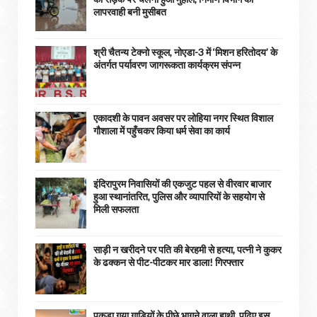
लापरवाही बनी मुसीबत
श्री चैतन्य टेक्नो स्कूल, नोएडा-3 में ‘मिशन हरितोदय’ के
अंतर्गत पर्यावरण जागरूकता कार्यक्रम संपन्न
एकादशी के पावन अवसर पर लोहिया नगर स्थित विशाल
गौशाला में पहुँचकर किया धर्म सेवा का कार्य
इंदिरापुरम निवासियों की एकजुट पहल से वीरवार बाजार
हुआ स्थानांतरित, पुलिस और व्यापारियों के सहयोग से
मिली सफलता
साड़ी न खरीदने पर पति की बेरहमी से हत्या, पत्नी ने कुकर
के ढक्कन से पीट-पीटकर मार डाला! गिरफ्तार
पकड़ा गया गाड़ियों के पीछे भागने वाला हाथी, पढ़िए इस