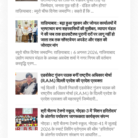
जिम्मेदार, जनता पूछ रही है - दंडित कौन होगा?
ग़ाज़ियाबाद : ब्यूरो चीफ दिनेश जमदग्नि। कहते हैं कि ...
ग़ाज़ियाबाद : बढ़ा हुआ गृहकर और जोनल कार्यालयों में
भ्रष्टाचार बना शहरवासियों की मुसीबत, व्यापार मंडल
ने की जब तक हाउसटैक्स पुरानी दरों पर लागू नहीं हो
जाता तब तक सॉफ्टवेयर अपडेट और राहत की
जोरदार मांग
ब्यूरो चीफ दिनेश जमदग्नि: ग़ाज़ियाबाद। 6 अगस्त 2026, गाजियाबाद
उद्योग व्यापार मंडल के अध्यक्ष अवधेश शर्मा ने नगर निगम की वर्तमान
करवृद्धि प्रण...
एडवोकेट गुंजन पाठक बनीं राष्ट्रीय अधिकार मोर्चा
(R.A.M.) दिल्ली प्रदेश की प्रदेश प्रवक्ता
नई दिल्ली। दिल्ली निवासी एडवोकेट गुंजन पाठक को
राष्ट्रीय अधिकार मोर्चा (R.A.M.) के दिल्ली प्रदेश के
प्रदेश प्रवक्ता की महत्वपूर्ण जिम्मेदारी...
श्री चैतन्य टेक्नो स्कूल, नोएडा-3 में ‘मिशन हरितोदय’
के अंतर्गत पर्यावरण जागरूकता कार्यक्रम संपन्न
नोएडा। श्री चैतन्य टेक्नो स्कूल, नोएडा-41 में जुलाई
2026 के स्मार्ट लिविंग प्रोग्राम की थीम “हरितोदय”
के अंतर्गत पर्यावरण संरक्षण पर आधारित ...