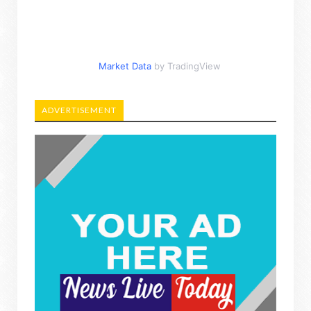
Market Data
by TradingView
ADVERTISEMENT