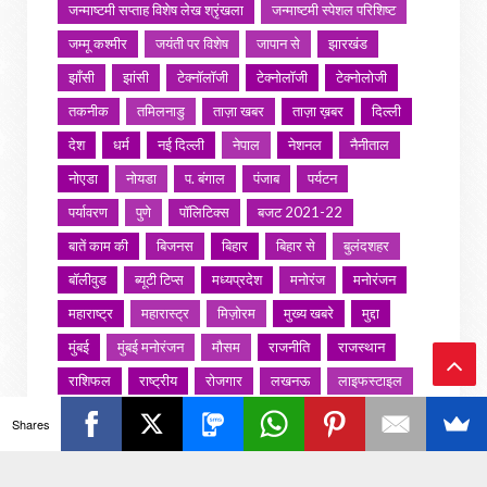
जन्माष्टमी सप्ताह विशेष लेख श्रृंखला
जन्माष्टमी स्पेशल परिशिष्ट
जम्मू कश्मीर
जयंती पर विशेष
जापान से
झारखंड
झाँसी
झांसी
टेक्नॉलॉजी
टेक्नोलॉजी
टेक्नोलोजी
तकनीक
तमिलनाडु
ताज़ा खबर
ताज़ा ख़बर
दिल्ली
देश
धर्म
नई दिल्ली
नेपाल
नेशनल
नैनीताल
नोएडा
नोयडा
प. बंगाल
पंजाब
पर्यटन
पर्यावरण
पुणे
पॉलिटिक्स
बजट 2021-22
बातें काम की
बिजनस
बिहार
बिहार से
बुलंदशहर
बॉलीवुड
ब्यूटी टिप्स
मध्यप्रदेश
मनोरंज
मनोरंजन
महाराष्ट्र
महारास्ट्र
मिज़ोरम
मुख्य खबरे
मुद्दा
मुंबई
मुंबई मनोरंजन
मौसम
राजनीति
राजस्थान
राशिफल
राष्ट्रीय
रोजगार
लखनऊ
लाइफस्टाइल
Ba
लाइफ़स्टाइल
वायरल वीडियो
विविध
व्यापार
Shares
ck
शख्सियत
शख़्सियत
शिक्षा
समाज
संस्कार
संस्कृति
साहित्य सरोवर
सिटी इवेंट
स्पोर्ट्स