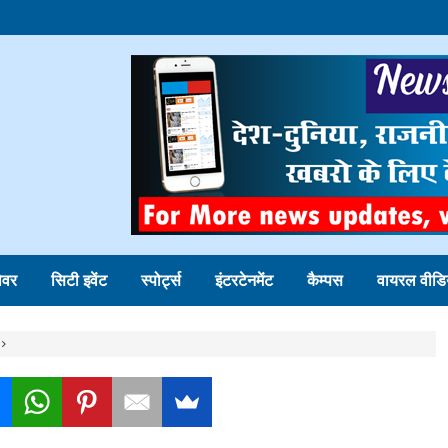
ोवर
सिटी इवेंट
स्पोर्ट्स
इंटरटेनमेंट
कैम्पस
वायरल वीडि