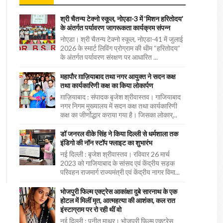
श्री चैतन्य टेक्नो स्कूल, नोएडा-3 में ‘मिशन हरितोदय’
के अंतर्गत पर्यावरण जागरूकता कार्यक्रम संपन्न
नोएडा। श्री चैतन्य टेक्नो स्कूल, नोएडा-41 में जुलाई
2026 के स्मार्ट लिविंग प्रोग्राम की थीम “हरितोदय”
के अंतर्गत पर्यावरण संरक्षण पर आधारित ...
महापौर ग़ाज़ियाबाद तथा नगर आयुक्त ने सदन कक्ष
तथा कार्यकारिणी कक्ष का किया लोकार्पण
ग़ाज़ियाबाद : संपादक बृजेश श्रीवास्तव। गाजियाबाद
नगर निगम मुख्यालय में सदन कक्ष तथा कार्यकारिणी
कक्ष का जीर्णोद्धार कराया गया है। जिसका लोकार्...
डॉ जनरल वीके सिंह ने किया दिल्ली से धर्मशाला तक
इंडिगो की नॉन स्टॉप फ्लाइट का शुभारंभ
नई दिल्ली : बृजेश श्रीवास्तव। रविवार 26 मार्च
2023 को गाजियाबाद के सांसद एवं केंद्रीय सड़क
परिवहन राजमार्ग राज्यमंत्री एवं केंद्रीय नागर विमा...
भोजपुरी फिल्म एक्ट्रेस आकांक्षा दुबे सारनाथ के एक
होटल में मिलीं मृत, आत्महत्या की आशंका, कल रात
इंस्टाग्राम पर रो रही थीं वो
नई दिल्ली : पुनीत माथुर। भोजपुरी फिल्म एक्ट्रेस