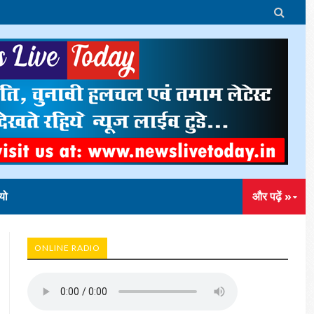

यो
और पढ़ें »
ONLINE RADIO