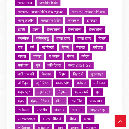
जनसमस्या
जन्मदिन विशेष
जन्माष्टमी सप्ताह विशेष लेख श्रृंखला
जन्माष्टमी स्पेशल परिशिष्ट
जम्मू कश्मीर
जयंती पर विशेष
जापान से
झारखंड
झाँसी
झांसी
टेक्नॉलॉजी
टेक्नोलॉजी
टेक्नोलोजी
तकनीक
तमिलनाडु
ताज़ा खबर
ताज़ा ख़बर
दिल्ली
देश
धर्म
नई दिल्ली
नेपाल
नेशनल
नैनीताल
नोएडा
नोयडा
प. बंगाल
पंजाब
पर्यटन
पर्यावरण
पुणे
पॉलिटिक्स
बजट 2021-22
बातें काम की
बिजनस
बिहार
बिहार से
बुलंदशहर
बॉलीवुड
ब्यूटी टिप्स
मध्यप्रदेश
मनोरंज
मनोरंजन
महाराष्ट्र
महारास्ट्र
मिज़ोरम
मुख्य खबरे
मुद्दा
मुंबई
मुंबई मनोरंजन
मौसम
राजनीति
राजस्थान
राशिफल
राष्ट्रीय
रोजगार
लखनऊ
लाइफस्टाइल
लाइफ़स्टाइल
वायरल वीडियो
विविध
व्यापार
शख्सियत
शख़्सियत
शिक्षा
समाज
संस्कार