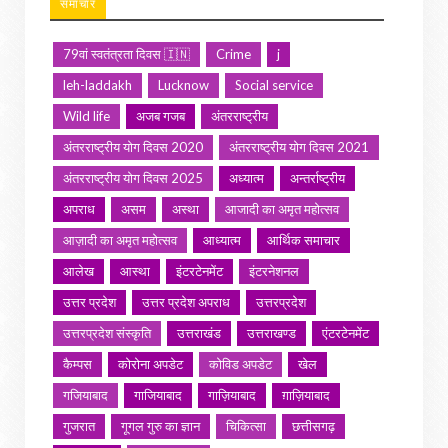
समाचार
79वां स्वतंत्रता दिवस 🇮🇳
Crime
j
leh-laddakh
Lucknow
Social service
Wild life
अजब गजब
अंतरराष्ट्रीय
अंतरराष्ट्रीय योग दिवस 2020
अंतरराष्ट्रीय योग दिवस 2021
अंतरराष्ट्रीय योग दिवस 2025
अध्यात्म
अन्तर्राष्ट्रीय
अपराध
असम
अस्था
आजादी का अमृत महोत्सव
आज़ादी का अमृत महोत्सव
आध्यात्म
आर्थिक समाचार
आलेख
आस्था
इंटरटेनमेंट
इंटरनेशनल
उत्तर प्रदेश
उत्तर प्रदेश अपराध
उत्तरप्रदेश
उत्तरप्रदेश संस्कृति
उत्तराखंड
उत्तराखण्ड
एंटरटेनमेंट
कैम्पस
कोरोना अपडेट
कोविड अपडेट
खेल
गजियाबाद
गाजियाबाद
गाज़ियाबाद
ग़ाज़ियाबाद
गुजरात
गूगल गुरु का ज्ञान
चिकित्सा
छत्तीसगढ़