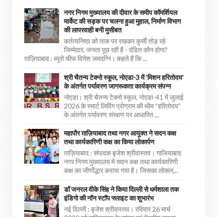
नगर निगम मुख्यालय की दीवार के समीप कॉमर्शियल
मार्केट की सड़क पर चलना हुआ मुहाल, निर्माण विभाग
की लापरवाही बनी मुसीबत
कर्तव्यनिष्ठा को ताक पर रखकर कुर्सी तोड़ रहे
जिम्मेदार, जनता पूछ रही है - दंडित कौन होगा?
ग़ाज़ियाबाद : ब्यूरो चीफ दिनेश जमदग्नि। कहते हैं कि ...
श्री चैतन्य टेक्नो स्कूल, नोएडा-3 में ‘मिशन हरितोदय’
के अंतर्गत पर्यावरण जागरूकता कार्यक्रम संपन्न
नोएडा। श्री चैतन्य टेक्नो स्कूल, नोएडा-41 में जुलाई
2026 के स्मार्ट लिविंग प्रोग्राम की थीम “हरितोदय”
के अंतर्गत पर्यावरण संरक्षण पर आधारित ...
महापौर ग़ाज़ियाबाद तथा नगर आयुक्त ने सदन कक्ष
तथा कार्यकारिणी कक्ष का किया लोकार्पण
ग़ाज़ियाबाद : संपादक बृजेश श्रीवास्तव। गाजियाबाद
नगर निगम मुख्यालय में सदन कक्ष तथा कार्यकारिणी
कक्ष का जीर्णोद्धार कराया गया है। जिसका लोकार्...
डॉ जनरल वीके सिंह ने किया दिल्ली से धर्मशाला तक
इंडिगो की नॉन स्टॉप फ्लाइट का शुभारंभ
नई दिल्ली : बृजेश श्रीवास्तव। रविवार 26 मार्च