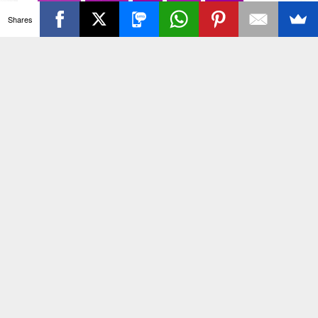
Ba
संस्कृति
साहित्य सरोवर
सिटी इवेंट
स्पोर्ट्स
Shares
ck
स्वस्थ्य
स्वास्थ
स्वास्थ्य
हरयाणा
हरियाणा
To
हिमाचल प्रदेश
हेल्थ
होली 2022
To
जरा हटके
p
ग़ाज़ियाबाद : बढ़ा हुआ गृहकर और जोनल कार्यालयों में
भ्रष्टाचार बना शहरवासियों की मुसीबत, व्यापार मंडल ने की
जब तक हाउसटैक्स पुरानी दरों पर लागू नहीं हो जाता तब तक