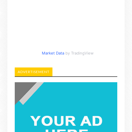
Market Data
by TradingView
ADVERTISEMENT