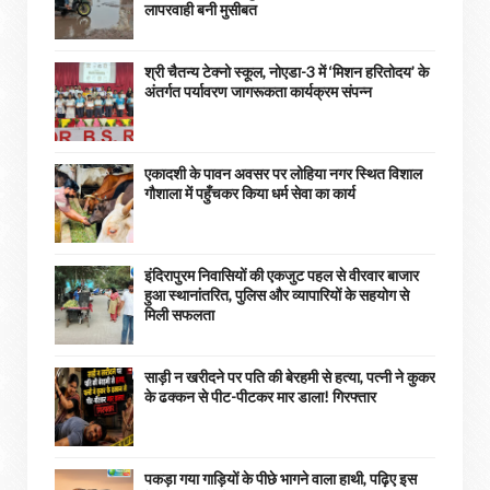
लापरवाही बनी मुसीबत
श्री चैतन्य टेक्नो स्कूल, नोएडा-3 में ‘मिशन हरितोदय’ के
अंतर्गत पर्यावरण जागरूकता कार्यक्रम संपन्न
एकादशी के पावन अवसर पर लोहिया नगर स्थित विशाल
गौशाला में पहुँचकर किया धर्म सेवा का कार्य
इंदिरापुरम निवासियों की एकजुट पहल से वीरवार बाजार
हुआ स्थानांतरित, पुलिस और व्यापारियों के सहयोग से
मिली सफलता
साड़ी न खरीदने पर पति की बेरहमी से हत्या, पत्नी ने कुकर
के ढक्कन से पीट-पीटकर मार डाला! गिरफ्तार
पकड़ा गया गाड़ियों के पीछे भागने वाला हाथी, पढ़िए इस