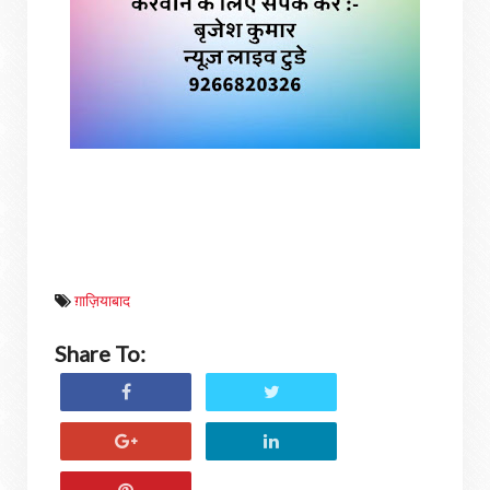
ग़ाज़ियाबाद
Share To: