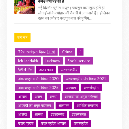
कपड़े क्यों पहनते हैं
नई दिल्ली: पुनीत माथुर। फाल्गुन मास शुरू होते ही
लोग होली के त्योहार की तैयारी में लग जाते हैं। होलिका
दहन का त्योहार फाल्गुन मास की पूर्णिम...
समाचार
79वां स्वतंत्रता दिवस 🇮🇳
Crime
j
leh-laddakh
Lucknow
Social service
Wild life
अजब गजब
अंतरराष्ट्रीय
अंतरराष्ट्रीय योग दिवस 2020
अंतरराष्ट्रीय योग दिवस 2021
अंतरराष्ट्रीय योग दिवस 2025
अध्यात्म
अन्तर्राष्ट्रीय
अपराध
असम
अस्था
आजादी का अमृत महोत्सव
आज़ादी का अमृत महोत्सव
आध्यात्म
आर्थिक समाचार
आलेख
आस्था
इंटरटेनमेंट
इंटरनेशनल
उत्तर प्रदेश
उत्तर प्रदेश अपराध
उत्तरप्रदेश