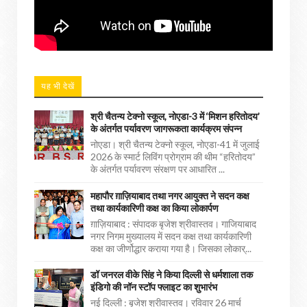
यह भी देखें
श्री चैतन्य टेक्नो स्कूल, नोएडा-3 में ‘मिशन हरितोदय’
के अंतर्गत पर्यावरण जागरूकता कार्यक्रम संपन्न
नोएडा। श्री चैतन्य टेक्नो स्कूल, नोएडा-41 में जुलाई
2026 के स्मार्ट लिविंग प्रोग्राम की थीम “हरितोदय”
के अंतर्गत पर्यावरण संरक्षण पर आधारित ...
महापौर ग़ाज़ियाबाद तथा नगर आयुक्त ने सदन कक्ष
तथा कार्यकारिणी कक्ष का किया लोकार्पण
ग़ाज़ियाबाद : संपादक बृजेश श्रीवास्तव। गाजियाबाद
नगर निगम मुख्यालय में सदन कक्ष तथा कार्यकारिणी
कक्ष का जीर्णोद्धार कराया गया है। जिसका लोकार्...
डॉ जनरल वीके सिंह ने किया दिल्ली से धर्मशाला तक
इंडिगो की नॉन स्टॉप फ्लाइट का शुभारंभ
नई दिल्ली : बृजेश श्रीवास्तव। रविवार 26 मार्च