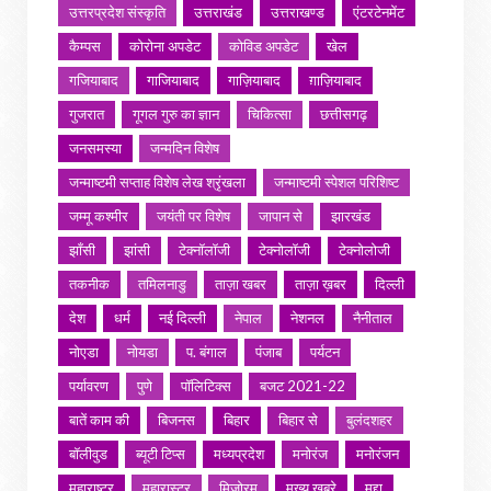
उत्तरप्रदेश संस्कृति
उत्तराखंड
उत्तराखण्ड
एंटरटेनमेंट
कैम्पस
कोरोना अपडेट
कोविड अपडेट
खेल
गजियाबाद
गाजियाबाद
गाज़ियाबाद
ग़ाज़ियाबाद
गुजरात
गूगल गुरु का ज्ञान
चिकित्सा
छत्तीसगढ़
जनसमस्या
जन्मदिन विशेष
जन्माष्टमी सप्ताह विशेष लेख श्रृंखला
जन्माष्टमी स्पेशल परिशिष्ट
जम्मू कश्मीर
जयंती पर विशेष
जापान से
झारखंड
झाँसी
झांसी
टेक्नॉलॉजी
टेक्नोलॉजी
टेक्नोलोजी
तकनीक
तमिलनाडु
ताज़ा खबर
ताज़ा ख़बर
दिल्ली
देश
धर्म
नई दिल्ली
नेपाल
नेशनल
नैनीताल
नोएडा
नोयडा
प. बंगाल
पंजाब
पर्यटन
पर्यावरण
पुणे
पॉलिटिक्स
बजट 2021-22
बातें काम की
बिजनस
बिहार
बिहार से
बुलंदशहर
बॉलीवुड
ब्यूटी टिप्स
मध्यप्रदेश
मनोरंज
मनोरंजन
महाराष्ट्र
महारास्ट्र
मिज़ोरम
मुख्य खबरे
मुद्दा