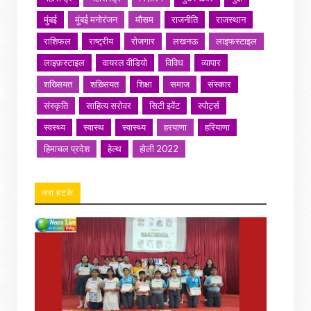
मुंबई
मुंबई मनोरंजन
मौसम
राजनीति
राजस्थान
राशिफल
राष्ट्रीय
रोजगार
लखनऊ
लाइफस्टाइल
लाइफ़स्टाइल
वायरल वीडियो
विविध
व्यापार
शख्सियत
शख़्सियत
शिक्षा
समाज
संस्कार
संस्कृति
साहित्य सरोवर
सिटी इवेंट
स्पोर्ट्स
स्वस्थ्य
स्वास्थ
स्वास्थ्य
हरयाणा
हरियाणा
हिमाचल प्रदेश
हेल्थ
होली 2022
जरा हटके