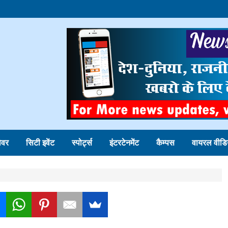
ोवर
सिटी इवेंट
स्पोर्ट्स
इंटरटेनमेंट
कैम्पस
वायरल वीडि