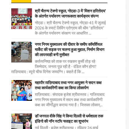
श्री चैतन्य टेक्नो स्कूल, नोएडा-3 में ‘मिशन हरितोदय’
के अंतर्गत पर्यावरण जागरूकता कार्यक्रम संपन्न
नोएडा। श्री चैतन्य टेक्नो स्कूल, नोएडा-41 में जुलाई
2026 के स्मार्ट लिविंग प्रोग्राम की थीम “हरितोदय”
के अंतर्गत पर्यावरण संरक्षण पर आधारित ...
नगर निगम मुख्यालय की दीवार के समीप कॉमर्शियल
मार्केट की सड़क पर चलना हुआ मुहाल, निर्माण विभाग
की लापरवाही बनी मुसीबत
कर्तव्यनिष्ठा को ताक पर रखकर कुर्सी तोड़ रहे
जिम्मेदार, जनता पूछ रही है - दंडित कौन होगा?
ग़ाज़ियाबाद : ब्यूरो चीफ दिनेश जमदग्नि। कहते हैं कि ...
महापौर ग़ाज़ियाबाद तथा नगर आयुक्त ने सदन कक्ष
तथा कार्यकारिणी कक्ष का किया लोकार्पण
ग़ाज़ियाबाद : संपादक बृजेश श्रीवास्तव। गाजियाबाद
नगर निगम मुख्यालय में सदन कक्ष तथा कार्यकारिणी
कक्ष का जीर्णोद्धार कराया गया है। जिसका लोकार्...
डॉ जनरल वीके सिंह ने किया दिल्ली से धर्मशाला तक
इंडिगो की नॉन स्टॉप फ्लाइट का शुभारंभ
नई दिल्ली : बृजेश श्रीवास्तव। रविवार 26 मार्च