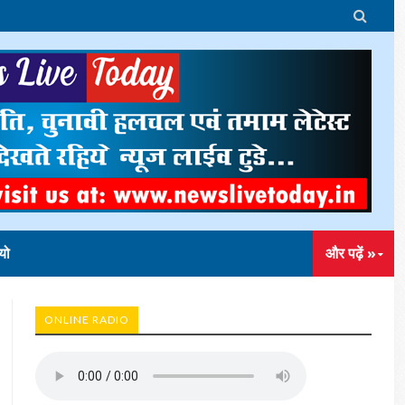

यो
और पढ़ें »
ONLINE RADIO