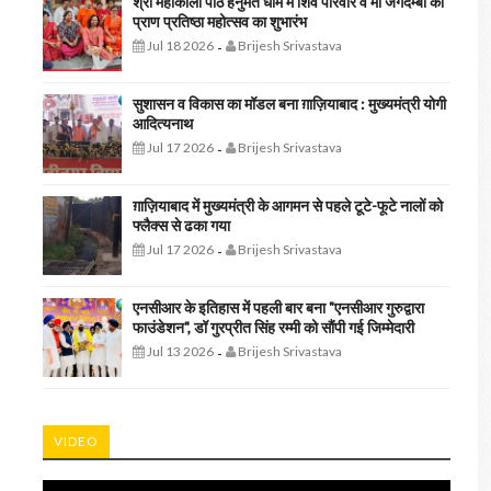
श्री महाकाली पीठ हनुमत धाम में शिव परिवार व मां जगदम्बा की
प्राण प्रतिष्ठा महोत्सव का शुभारंभ
Jul 18 2026
Brijesh Srivastava
-
सुशासन व विकास का मॉडल बना ग़ाज़ियाबाद : ​मुख्यमंत्री योगी
आदित्यनाथ
Jul 17 2026
Brijesh Srivastava
-
ग़ाज़ियाबाद में मुख्यमंत्री के आगमन से पहले टूटे-फूटे नालों को
फ्लैक्स से ढका गया
Jul 17 2026
Brijesh Srivastava
-
एनसीआर के इतिहास में पहली बार बना "एनसीआर गुरुद्वारा
फाउंडेशन", डॉ गुरप्रीत सिंह रम्मी को सौंपी गई जिम्मेदारी
Jul 13 2026
Brijesh Srivastava
-
VIDEO