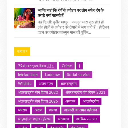
जानिए यहां कि रंगों के त्योहार पर लोग सफेद रंग के
कपड़े क्यों पहनते हैं
नई दिल्ली: पुनीत माथुर। फाल्गुन मास शुरू होते ही
लोग होली के त्योहार की तैयारी में लग जाते हैं। होलिका
दहन का त्योहार फाल्गुन मास की पूर्णिम...
समाचार
79वां स्वतंत्रता दिवस 🇮🇳
Crime
j
leh-laddakh
Lucknow
Social service
Wild life
अजब गजब
अंतरराष्ट्रीय
अंतरराष्ट्रीय योग दिवस 2020
अंतरराष्ट्रीय योग दिवस 2021
अंतरराष्ट्रीय योग दिवस 2025
अध्यात्म
अन्तर्राष्ट्रीय
अपराध
असम
अस्था
आजादी का अमृत महोत्सव
आज़ादी का अमृत महोत्सव
आध्यात्म
आर्थिक समाचार
आलेख
आस्था
इंटरटेनमेंट
इंटरनेशनल