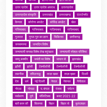
उत्तर प्रदेश
उत्तर प्रदेश अपराध
उत्तरप्रदेश
उत्तरप्रदेश संस्कृति
उत्तराखंड
उत्तराखण्ड
एंटरटेनमेंट
कैम्पस
कोरोना अपडेट
कोविड अपडेट
खेल
गजियाबाद
गाजियाबाद
गाज़ियाबाद
ग़ाज़ियाबाद
गुजरात
गूगल गुरु का ज्ञान
चिकित्सा
छत्तीसगढ़
जनसमस्या
जन्मदिन विशेष
जन्माष्टमी सप्ताह विशेष लेख श्रृंखला
जन्माष्टमी स्पेशल परिशिष्ट
जम्मू कश्मीर
जयंती पर विशेष
जापान से
झारखंड
झाँसी
झांसी
टेक्नॉलॉजी
टेक्नोलॉजी
टेक्नोलोजी
तकनीक
तमिलनाडु
ताज़ा खबर
ताज़ा ख़बर
दिल्ली
देश
धर्म
नई दिल्ली
नेपाल
नेशनल
नैनीताल
नोएडा
नोयडा
प. बंगाल
पंजाब
पर्यटन
पर्यावरण
पुणे
पॉलिटिक्स
बजट 2021-22
बातें काम की
बिजनस
बिहार
बिहार से
बुलंदशहर