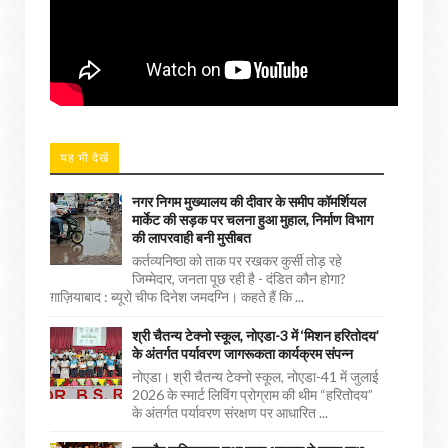
यह भी देखें
नगर निगम मुख्यालय की दीवार के समीप कॉमर्शियल
मार्केट की सड़क पर चलना हुआ मुहाल, निर्माण विभाग
की लापरवाही बनी मुसीबत
कर्तव्यनिष्ठा को ताक पर रखकर कुर्सी तोड़ रहे
जिम्मेदार, जनता पूछ रही है - दंडित कौन होगा?
ग़ाज़ियाबाद : ब्यूरो चीफ दिनेश जमदग्नि। कहते हैं कि ...
श्री चैतन्य टेक्नो स्कूल, नोएडा-3 में ‘मिशन हरितोदय’
के अंतर्गत पर्यावरण जागरूकता कार्यक्रम संपन्न
नोएडा। श्री चैतन्य टेक्नो स्कूल, नोएडा-41 में जुलाई
2026 के स्मार्ट लिविंग प्रोग्राम की थीम “हरितोदय”
के अंतर्गत पर्यावरण संरक्षण पर आधारित ...