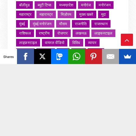
बॉलीवुड
ब्यूटी टिप्स
मध्यप्रदेश
मनोरंज
मनोरंजन
महाराष्ट्र
महारास्ट्र
मिज़ोरम
मुख्य खबरे
मुद्दा
मुंबई
मुंबई मनोरंजन
मौसम
राजनीति
राजस्थान
राशिफल
राष्ट्रीय
रोजगार
लखनऊ
लाइफस्टाइल
लाइफ़स्टाइल
वायरल वीडियो
विविध
व्यापार
Ba
शख्सियत
शख़्सियत
शिक्षा
समाज
संस्कार
Shares
संस्कृति
साहित्य सरोवर
सिटी इवेंट
स्पोर्ट्स
ck
स्वस्थ्य
स्वास्थ
स्वास्थ्य
हरयाणा
हरियाणा
To
हिमाचल प्रदेश
हेल्थ
होली 2022
To
p
जरा हटके