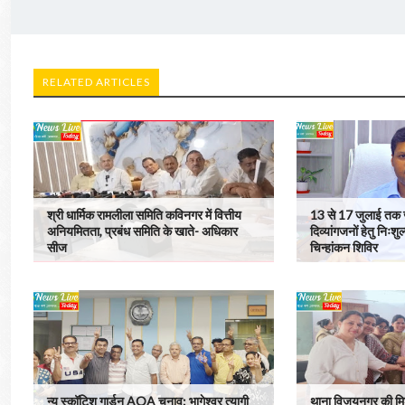
RELATED ARTICLES
श्री धार्मिक रामलीला समिति कविनगर में वित्तीय
13 से 17 जुलाई तक ज
अनियमितता, प्रबंध समिति के खाते- अधिकार
दिव्यांगजनों हेतु नि
सीज
चिन्हांकन शिविर
न्यू स्कॉटिश गार्डन AOA चुनाव: भागेश्वर त्यागी
थाना विजयनगर की मिशन