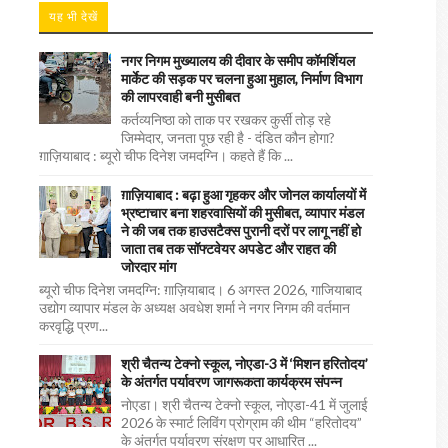
यह भी देखें
नगर निगम मुख्यालय की दीवार के समीप कॉमर्शियल
मार्केट की सड़क पर चलना हुआ मुहाल, निर्माण विभाग
की लापरवाही बनी मुसीबत
कर्तव्यनिष्ठा को ताक पर रखकर कुर्सी तोड़ रहे
जिम्मेदार, जनता पूछ रही है - दंडित कौन होगा?
ग़ाज़ियाबाद : ब्यूरो चीफ दिनेश जमदग्नि। कहते हैं कि ...
ग़ाज़ियाबाद : बढ़ा हुआ गृहकर और जोनल कार्यालयों में
भ्रष्टाचार बना शहरवासियों की मुसीबत, व्यापार मंडल
ने की जब तक हाउसटैक्स पुरानी दरों पर लागू नहीं हो
जाता तब तक सॉफ्टवेयर अपडेट और राहत की
जोरदार मांग
ब्यूरो चीफ दिनेश जमदग्नि: ग़ाज़ियाबाद। 6 अगस्त 2026, गाजियाबाद
उद्योग व्यापार मंडल के अध्यक्ष अवधेश शर्मा ने नगर निगम की वर्तमान
करवृद्धि प्रण...
श्री चैतन्य टेक्नो स्कूल, नोएडा-3 में ‘मिशन हरितोदय’
के अंतर्गत पर्यावरण जागरूकता कार्यक्रम संपन्न
नोएडा। श्री चैतन्य टेक्नो स्कूल, नोएडा-41 में जुलाई
2026 के स्मार्ट लिविंग प्रोग्राम की थीम “हरितोदय”
के अंतर्गत पर्यावरण संरक्षण पर आधारित ...