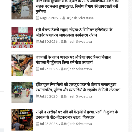
नगर निगम मुख्यालय की दीवार के समीप कॉमर्शियल मार्केट की
सड़क पर चलना हुआ मुहाल, निर्माण विभाग की लापरवाही बनी
मुसीबत
Aug 06 2026
Brijesh Srivastava
-
श्री चैतन्य टेक्नो स्कूल, नोएडा-3 में ‘मिशन हरितोदय’ के
अंतर्गत पर्यावरण जागरूकता कार्यक्रम संपन्न
Jul 30 2026
Brijesh Srivastava
-
एकादशी के पावन अवसर पर लोहिया नगर स्थित विशाल
गौशाला में पहुँचकर किया धर्म सेवा का कार्य
Jul 25 2026
Brijesh Srivastava
-
इंदिरापुरम निवासियों की एकजुट पहल से वीरवार बाजार हुआ
स्थानांतरित, पुलिस और व्यापारियों के सहयोग से मिली सफलता
Jul 23 2026
Brijesh Srivastava
-
साड़ी न खरीदने पर पति की बेरहमी से हत्या, पत्नी ने कुकर के
ढक्कन से पीट-पीटकर मार डाला! गिरफ्तार
Jul 23 2026
Brijesh Srivastava
-