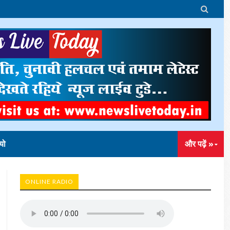

यो
और पढ़ें »
ONLINE RADIO