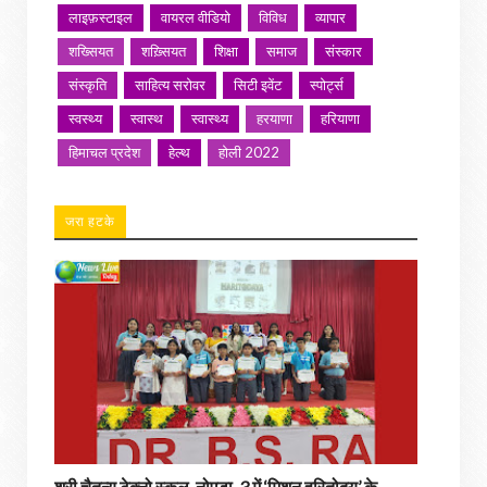
लाइफ़स्टाइल
वायरल वीडियो
विविध
व्यापार
शख्सियत
शख़्सियत
शिक्षा
समाज
संस्कार
संस्कृति
साहित्य सरोवर
सिटी इवेंट
स्पोर्ट्स
स्वस्थ्य
स्वास्थ
स्वास्थ्य
हरयाणा
हरियाणा
हिमाचल प्रदेश
हेल्थ
होली 2022
जरा हटके
श्री चैतन्य टेक्नो स्कूल, नोएडा-3 में ‘मिशन हरितोदय’ के