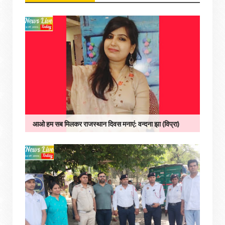
आओ हम सब मिलकर राजस्थान दिवस मनाएं: वन्दना झा (विप्रा)