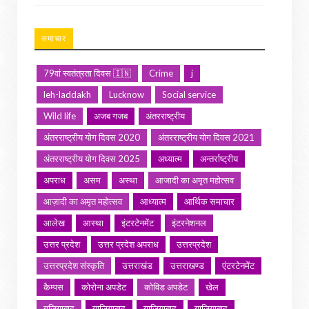
समाचार
79वां स्वतंत्रता दिवस 🇮🇳
Crime
j
leh-laddakh
Lucknow
Social service
Wild life
अजब गजब
अंतरराष्ट्रीय
अंतरराष्ट्रीय योग दिवस 2020
अंतरराष्ट्रीय योग दिवस 2021
अंतरराष्ट्रीय योग दिवस 2025
अध्यात्म
अन्तर्राष्ट्रीय
अपराध
असम
अस्था
आजादी का अमृत महोत्सव
आज़ादी का अमृत महोत्सव
आध्यात्म
आर्थिक समाचार
आलेख
आस्था
इंटरटेनमेंट
इंटरनेशनल
उत्तर प्रदेश
उत्तर प्रदेश अपराध
उत्तरप्रदेश
उत्तरप्रदेश संस्कृति
उत्तराखंड
उत्तराखण्ड
एंटरटेनमेंट
कैम्पस
कोरोना अपडेट
कोविड अपडेट
खेल
गजियाबाद
गाजियाबाद
गाज़ियाबाद
ग़ाज़ियाबाद