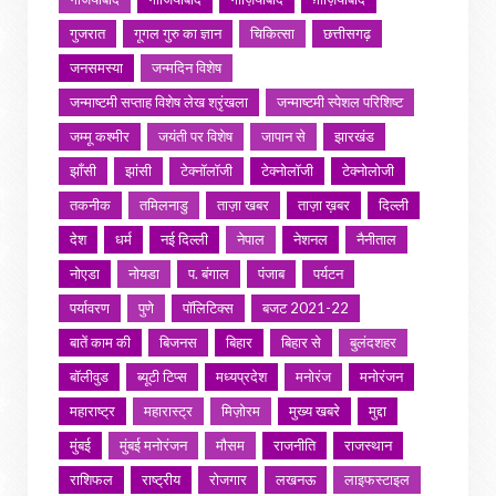
गुजरात
गूगल गुरु का ज्ञान
चिकित्सा
छत्तीसगढ़
जनसमस्या
जन्मदिन विशेष
जन्माष्टमी सप्ताह विशेष लेख श्रृंखला
जन्माष्टमी स्पेशल परिशिष्ट
जम्मू कश्मीर
जयंती पर विशेष
जापान से
झारखंड
झाँसी
झांसी
टेक्नॉलॉजी
टेक्नोलॉजी
टेक्नोलोजी
तकनीक
तमिलनाडु
ताज़ा खबर
ताज़ा ख़बर
दिल्ली
देश
धर्म
नई दिल्ली
नेपाल
नेशनल
नैनीताल
नोएडा
नोयडा
प. बंगाल
पंजाब
पर्यटन
पर्यावरण
पुणे
पॉलिटिक्स
बजट 2021-22
बातें काम की
बिजनस
बिहार
बिहार से
बुलंदशहर
बॉलीवुड
ब्यूटी टिप्स
मध्यप्रदेश
मनोरंज
मनोरंजन
महाराष्ट्र
महारास्ट्र
मिज़ोरम
मुख्य खबरे
मुद्दा
मुंबई
मुंबई मनोरंजन
मौसम
राजनीति
राजस्थान
राशिफल
राष्ट्रीय
रोजगार
लखनऊ
लाइफस्टाइल