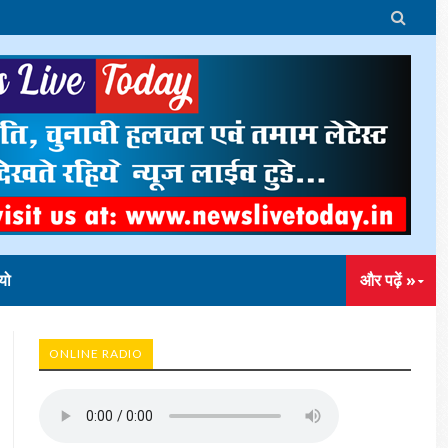

यो
और पढ़ें »
ONLINE RADIO