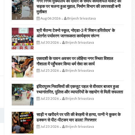
नगर निगम मुख्यालय की दीवार के समीप कॉमर्शियल मार्केट की
सड़क पर चलना हुआ मुहाल, निर्माण विभाग की लापरवाही बनी
मुसीबत
Aug 06 2026
Brijesh Srivastava
-
श्री चैतन्य टेक्नो स्कूल, नोएडा-3 में ‘मिशन हरितोदय’ के
अंतर्गत पर्यावरण जागरूकता कार्यक्रम संपन्न
Jul 30 2026
Brijesh Srivastava
-
एकादशी के पावन अवसर पर लोहिया नगर स्थित विशाल
गौशाला में पहुँचकर किया धर्म सेवा का कार्य
Jul 25 2026
Brijesh Srivastava
-
इंदिरापुरम निवासियों की एकजुट पहल से वीरवार बाजार हुआ
स्थानांतरित, पुलिस और व्यापारियों के सहयोग से मिली सफलता
Jul 23 2026
Brijesh Srivastava
-
साड़ी न खरीदने पर पति की बेरहमी से हत्या, पत्नी ने कुकर के
ढक्कन से पीट-पीटकर मार डाला! गिरफ्तार
Jul 23 2026
Brijesh Srivastava
-