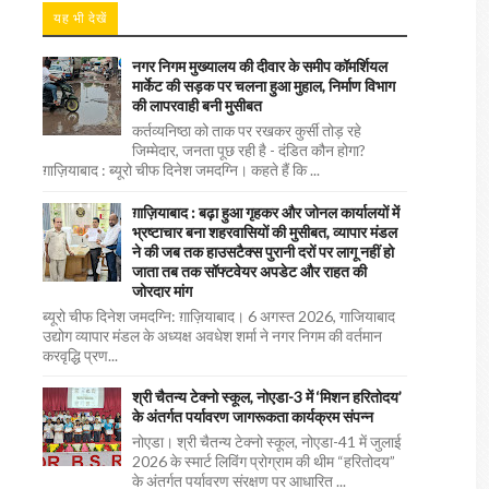
यह भी देखें
नगर निगम मुख्यालय की दीवार के समीप कॉमर्शियल
मार्केट की सड़क पर चलना हुआ मुहाल, निर्माण विभाग
की लापरवाही बनी मुसीबत
कर्तव्यनिष्ठा को ताक पर रखकर कुर्सी तोड़ रहे
जिम्मेदार, जनता पूछ रही है - दंडित कौन होगा?
ग़ाज़ियाबाद : ब्यूरो चीफ दिनेश जमदग्नि। कहते हैं कि ...
ग़ाज़ियाबाद : बढ़ा हुआ गृहकर और जोनल कार्यालयों में
भ्रष्टाचार बना शहरवासियों की मुसीबत, व्यापार मंडल
ने की जब तक हाउसटैक्स पुरानी दरों पर लागू नहीं हो
जाता तब तक सॉफ्टवेयर अपडेट और राहत की
जोरदार मांग
ब्यूरो चीफ दिनेश जमदग्नि: ग़ाज़ियाबाद। 6 अगस्त 2026, गाजियाबाद
उद्योग व्यापार मंडल के अध्यक्ष अवधेश शर्मा ने नगर निगम की वर्तमान
करवृद्धि प्रण...
श्री चैतन्य टेक्नो स्कूल, नोएडा-3 में ‘मिशन हरितोदय’
के अंतर्गत पर्यावरण जागरूकता कार्यक्रम संपन्न
नोएडा। श्री चैतन्य टेक्नो स्कूल, नोएडा-41 में जुलाई
2026 के स्मार्ट लिविंग प्रोग्राम की थीम “हरितोदय”
के अंतर्गत पर्यावरण संरक्षण पर आधारित ...