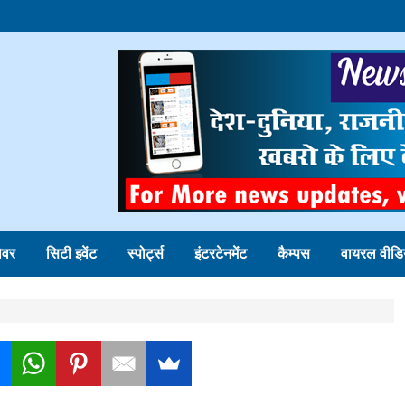
ोवर
सिटी इवेंट
स्पोर्ट्स
इंटरटेनमेंट
कैम्पस
वायरल वीडि