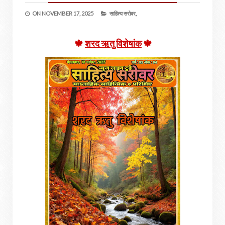
ON
NOVEMBER 17, 2025
साहित्य सरोवर,
🍁
शरद ऋतु विशेषांक
🍁