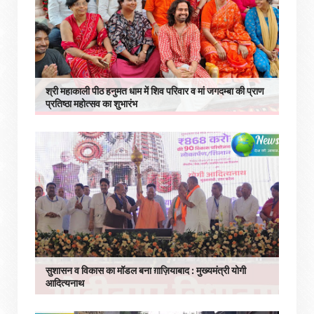
श्री महाकाली पीठ हनुमत धाम में शिव परिवार व मां जगदम्बा की प्राण
प्रतिष्ठा महोत्सव का शुभारंभ
सुशासन व विकास का मॉडल बना ग़ाज़ियाबाद : ​मुख्यमंत्री योगी
आदित्यनाथ