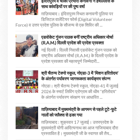
इंदिरापुरम व चौकी प्रभारी कनावनी ने हर्षोल्लास के
साथ कांवड़ियों पर की पुष्प वर्षा
ग़ाज़ियाबाद। इंदिरापुरम स्थित कनावनी पुलिया पर
डिजिटल वालेंटियर फोर्स (Digital Volunteer
Force) व उत्तर प्रदेश पुलिस के सौजन्य से एक शिविर की ...
एडवोकेट गुंजन पाठक बनीं राष्ट्रीय अधिकार मोर्चा
(R.A.M.) दिल्ली प्रदेश की प्रदेश प्रवक्ता
नई दिल्ली। दिल्ली निवासी एडवोकेट गुंजन पाठक को
राष्ट्रीय अधिकार मोर्चा (R.A.M.) के दिल्ली प्रदेश के
प्रदेश प्रवक्ता की महत्वपूर्ण जिम्मेदारी...
श्री चैतन्य टेक्नो स्कूल, नोएडा-3 में ‘मिशन हरितोदय’
के अंतर्गत पर्यावरण जागरूकता कार्यक्रम संपन्न
नोएडा। श्री चैतन्य टेक्नो स्कूल, नोएडा-41 में जुलाई
2026 के स्मार्ट लिविंग प्रोग्राम की थीम “हरितोदय”
के अंतर्गत पर्यावरण संरक्षण पर आधारित ...
ग़ाज़ियाबाद में मुख्यमंत्री के आगमन से पहले टूटे-फूटे
नालों को फ्लैक्स से ढका गया
ग़ाज़ियाबाद : शुक्रवार 17 जुलाई। उत्तरप्रदेश के
मुख्यमंत्री योगी आदित्यनाथ का आज गाजियाबाद दौरा
प्रस्तावित है। मुख्यमंत्री जी के स्वागत की तैय...