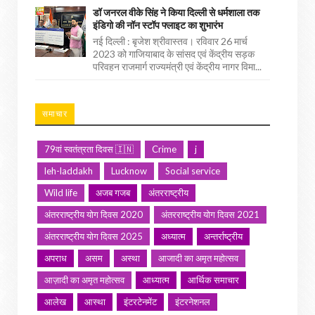
डॉ जनरल वीके सिंह ने किया दिल्ली से धर्मशाला तक
इंडिगो की नॉन स्टॉप फ्लाइट का शुभारंभ
नई दिल्ली : बृजेश श्रीवास्तव। रविवार 26 मार्च
2023 को गाजियाबाद के सांसद एवं केंद्रीय सड़क
परिवहन राजमार्ग राज्यमंत्री एवं केंद्रीय नागर विमा...
समाचार
79वां स्वतंत्रता दिवस 🇮🇳
Crime
j
leh-laddakh
Lucknow
Social service
Wild life
अजब गजब
अंतरराष्ट्रीय
अंतरराष्ट्रीय योग दिवस 2020
अंतरराष्ट्रीय योग दिवस 2021
अंतरराष्ट्रीय योग दिवस 2025
अध्यात्म
अन्तर्राष्ट्रीय
अपराध
असम
अस्था
आजादी का अमृत महोत्सव
आज़ादी का अमृत महोत्सव
आध्यात्म
आर्थिक समाचार
आलेख
आस्था
इंटरटेनमेंट
इंटरनेशनल