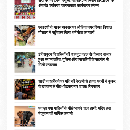
श्री चैतन्य टेक्नो स्कूल, नोएडा-3 में ‘मिशन हरितोदय’ के
अंतर्गत पर्यावरण जागरूकता कार्यक्रम संपन्न
एकादशी के पावन अवसर पर लोहिया नगर स्थित विशाल
गौशाला में पहुँचकर किया धर्म सेवा का कार्य
इंदिरापुरम निवासियों की एकजुट पहल से वीरवार बाजार
हुआ स्थानांतरित, पुलिस और व्यापारियों के सहयोग से
मिली सफलता
साड़ी न खरीदने पर पति की बेरहमी से हत्या, पत्नी ने कुकर
के ढक्कन से पीट-पीटकर मार डाला! गिरफ्तार
पकड़ा गया गाड़ियों के पीछे भागने वाला हाथी, पढ़िए इस
बेज़ुबान की मार्मिक कहानी