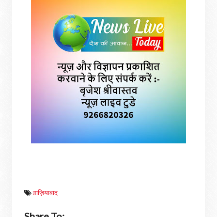
ग़ाज़ियाबाद
Share To: