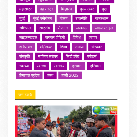
महाराष्ट्र
महारास्ट्र
मिज़ोरम
मुख्य खबरे
मुद्दा
मुंबई
मुंबई मनोरंजन
मौसम
राजनीति
राजस्थान
राशिफल
राष्ट्रीय
रोजगार
लखनऊ
लाइफस्टाइल
लाइफ़स्टाइल
वायरल वीडियो
विविध
व्यापार
शख्सियत
शख़्सियत
शिक्षा
समाज
संस्कार
संस्कृति
साहित्य सरोवर
सिटी इवेंट
स्पोर्ट्स
स्वस्थ्य
स्वास्थ
स्वास्थ्य
हरयाणा
हरियाणा
हिमाचल प्रदेश
हेल्थ
होली 2022
जरा हटके