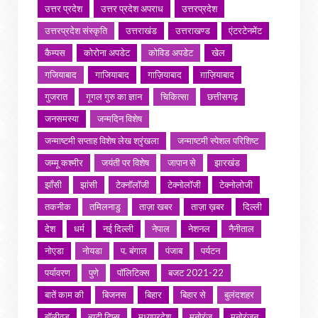
उत्तर प्रदेश
उत्तर प्रदेश अपराध
उत्तरप्रदेश
उत्तरप्रदेश संस्कृति
उत्तराखंड
उत्तराखण्ड
एंटरटेनमेंट
कैम्पस
कोरोना अपडेट
कोविड अपडेट
खेल
गजियाबाद
गाजियाबाद
गाज़ियाबाद
ग़ाज़ियाबाद
गुजरात
गूगल गुरु का ज्ञान
चिकित्सा
छत्तीसगढ़
जनसमस्या
जन्मदिन विशेष
जन्माष्टमी सप्ताह विशेष लेख श्रृंखला
जन्माष्टमी स्पेशल परिशिष्ट
जम्मू कश्मीर
जयंती पर विशेष
जापान से
झारखंड
झाँसी
झांसी
टेक्नॉलॉजी
टेक्नोलॉजी
टेक्नोलोजी
तकनीक
तमिलनाडु
ताज़ा खबर
ताज़ा ख़बर
दिल्ली
देश
धर्म
नई दिल्ली
नेपाल
नेशनल
नैनीताल
नोएडा
नोयडा
प. बंगाल
पंजाब
पर्यटन
पर्यावरण
पुणे
पॉलिटिक्स
बजट 2021-22
बातें काम की
बिजनस
बिहार
बिहार से
बुलंदशहर
बॉलीवुड
ब्यूटी टिप्स
मध्यप्रदेश
मनोरंज
मनोरंजन