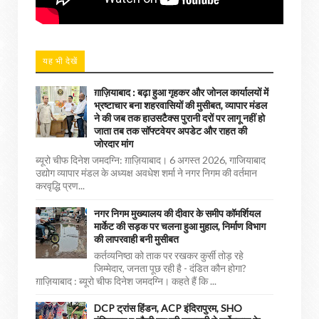
यह भी देखें
ग़ाज़ियाबाद : बढ़ा हुआ गृहकर और जोनल कार्यालयों में
भ्रष्टाचार बना शहरवासियों की मुसीबत, व्यापार मंडल
ने की जब तक हाउसटैक्स पुरानी दरों पर लागू नहीं हो
जाता तब तक सॉफ्टवेयर अपडेट और राहत की
जोरदार मांग
ब्यूरो चीफ दिनेश जमदग्नि: ग़ाज़ियाबाद। 6 अगस्त 2026, गाजियाबाद
उद्योग व्यापार मंडल के अध्यक्ष अवधेश शर्मा ने नगर निगम की वर्तमान
करवृद्धि प्रण...
नगर निगम मुख्यालय की दीवार के समीप कॉमर्शियल
मार्केट की सड़क पर चलना हुआ मुहाल, निर्माण विभाग
की लापरवाही बनी मुसीबत
कर्तव्यनिष्ठा को ताक पर रखकर कुर्सी तोड़ रहे
जिम्मेदार, जनता पूछ रही है - दंडित कौन होगा?
ग़ाज़ियाबाद : ब्यूरो चीफ दिनेश जमदग्नि। कहते हैं कि ...
DCP ट्रांस हिंडन, ACP इंदिरापुरम, SHO