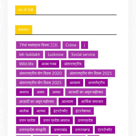
यह भी देखें
समाचार
79वां स्वतंत्रता दिवस 🇮🇳
Crime
j
leh-laddakh
Lucknow
Social service
Wild life
अजब गजब
अंतरराष्ट्रीय
अंतरराष्ट्रीय योग दिवस 2020
अंतरराष्ट्रीय योग दिवस 2021
अंतरराष्ट्रीय योग दिवस 2025
अध्यात्म
अन्तर्राष्ट्रीय
अपराध
असम
अस्था
आजादी का अमृत महोत्सव
आज़ादी का अमृत महोत्सव
आध्यात्म
आर्थिक समाचार
आलेख
आस्था
इंटरटेनमेंट
इंटरनेशनल
उत्तर प्रदेश
उत्तर प्रदेश अपराध
उत्तरप्रदेश
उत्तरप्रदेश संस्कृति
उत्तराखंड
उत्तराखण्ड
एंटरटेनमेंट