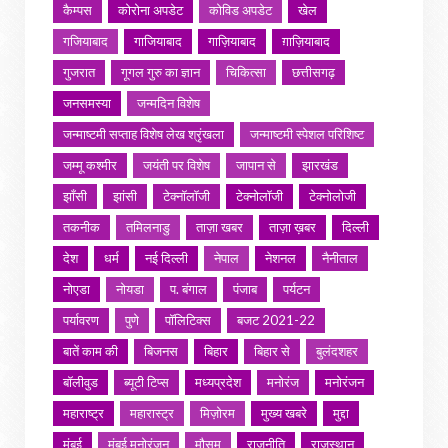
कैम्पस
कोरोना अपडेट
कोविड अपडेट
खेल
गजियाबाद
गाजियाबाद
गाज़ियाबाद
ग़ाज़ियाबाद
गुजरात
गूगल गुरु का ज्ञान
चिकित्सा
छत्तीसगढ़
जनसमस्या
जन्मदिन विशेष
जन्माष्टमी सप्ताह विशेष लेख श्रृंखला
जन्माष्टमी स्पेशल परिशिष्ट
जम्मू कश्मीर
जयंती पर विशेष
जापान से
झारखंड
झाँसी
झांसी
टेक्नॉलॉजी
टेक्नोलॉजी
टेक्नोलोजी
तकनीक
तमिलनाडु
ताज़ा खबर
ताज़ा ख़बर
दिल्ली
देश
धर्म
नई दिल्ली
नेपाल
नेशनल
नैनीताल
नोएडा
नोयडा
प. बंगाल
पंजाब
पर्यटन
पर्यावरण
पुणे
पॉलिटिक्स
बजट 2021-22
बातें काम की
बिजनस
बिहार
बिहार से
बुलंदशहर
बॉलीवुड
ब्यूटी टिप्स
मध्यप्रदेश
मनोरंज
मनोरंजन
महाराष्ट्र
महारास्ट्र
मिज़ोरम
मुख्य खबरे
मुद्दा
मुंबई
मुंबई मनोरंजन
मौसम
राजनीति
राजस्थान