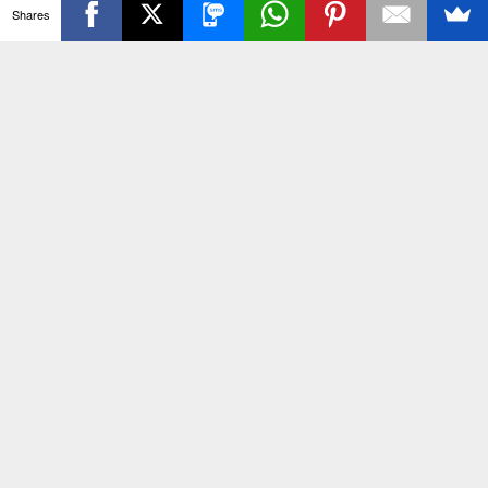
Shares
NEWS LIVE TODAY
ck
To
To
p