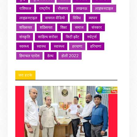
राशिफल
राष्ट्रीय
रोजगार
लखनऊ
लाइफस्टाइल
लाइफ़स्टाइल
वायरल वीडियो
विविध
व्यापार
शख्सियत
शख़्सियत
शिक्षा
समाज
संस्कार
संस्कृति
साहित्य सरोवर
सिटी इवेंट
स्पोर्ट्स
स्वस्थ्य
स्वास्थ
स्वास्थ्य
हरयाणा
हरियाणा
हिमाचल प्रदेश
हेल्थ
होली 2022
जरा हटके