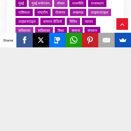
मुंबई
मुंबई मनोरंजन
मौसम
राजनीति
राजस्थान
राशिफल
राष्ट्रीय
रोजगार
लखनऊ
लाइफस्टाइल
लाइफ़स्टाइल
वायरल वीडियो
विविध
व्यापार
शख्सियत
शख़्सियत
शिक्षा
समाज
संस्कार
Ba
संस्कृति
साहित्य सरोवर
सिटी इवेंट
स्पोर्ट्स
Shares
ck
स्वस्थ्य
स्वास्थ
स्वास्थ्य
हरयाणा
हरियाणा
To
हिमाचल प्रदेश
हेल्थ
होली 2022
To
जरा हटके
p