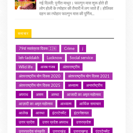
नई दिल्ली: पुनीत माथुर। फाल्गुन मास शुरू होते ही
लोग होली के त्योहार की तैयारी में लग जाते हैं। होलिका
दहन का त्योहार फाल्गुन मास की पूर्णिम...
समाचार
79वां स्वतंत्रता दिवस 🇮🇳
Crime
j
leh-laddakh
Lucknow
Social service
Wild life
अजब गजब
अंतरराष्ट्रीय
अंतरराष्ट्रीय योग दिवस 2020
अंतरराष्ट्रीय योग दिवस 2021
अंतरराष्ट्रीय योग दिवस 2025
अध्यात्म
अन्तर्राष्ट्रीय
अपराध
असम
अस्था
आजादी का अमृत महोत्सव
आज़ादी का अमृत महोत्सव
आध्यात्म
आर्थिक समाचार
आलेख
आस्था
इंटरटेनमेंट
इंटरनेशनल
उत्तर प्रदेश
उत्तर प्रदेश अपराध
उत्तरप्रदेश
उत्तरप्रदेश संस्कृति
उत्तराखंड
उत्तराखण्ड
एंटरटेनमेंट