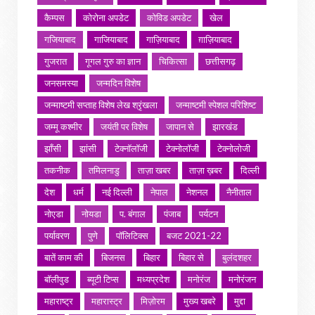
कैम्पस
कोरोना अपडेट
कोविड अपडेट
खेल
गजियाबाद
गाजियाबाद
गाज़ियाबाद
ग़ाज़ियाबाद
गुजरात
गूगल गुरु का ज्ञान
चिकित्सा
छत्तीसगढ़
जनसमस्या
जन्मदिन विशेष
जन्माष्टमी सप्ताह विशेष लेख श्रृंखला
जन्माष्टमी स्पेशल परिशिष्ट
जम्मू कश्मीर
जयंती पर विशेष
जापान से
झारखंड
झाँसी
झांसी
टेक्नॉलॉजी
टेक्नोलॉजी
टेक्नोलोजी
तकनीक
तमिलनाडु
ताज़ा खबर
ताज़ा ख़बर
दिल्ली
देश
धर्म
नई दिल्ली
नेपाल
नेशनल
नैनीताल
नोएडा
नोयडा
प. बंगाल
पंजाब
पर्यटन
पर्यावरण
पुणे
पॉलिटिक्स
बजट 2021-22
बातें काम की
बिजनस
बिहार
बिहार से
बुलंदशहर
बॉलीवुड
ब्यूटी टिप्स
मध्यप्रदेश
मनोरंज
मनोरंजन
महाराष्ट्र
महारास्ट्र
मिज़ोरम
मुख्य खबरे
मुद्दा