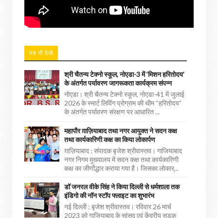
यह भी देखें
श्री चैतन्य टेक्नो स्कूल, नोएडा-3 में ‘मिशन हरितोदय’
के अंतर्गत पर्यावरण जागरूकता कार्यक्रम संपन्न
नोएडा। श्री चैतन्य टेक्नो स्कूल, नोएडा-41 में जुलाई
2026 के स्मार्ट लिविंग प्रोग्राम की थीम “हरितोदय”
के अंतर्गत पर्यावरण संरक्षण पर आधारित ...
महापौर ग़ाज़ियाबाद तथा नगर आयुक्त ने सदन कक्ष
तथा कार्यकारिणी कक्ष का किया लोकार्पण
ग़ाज़ियाबाद : संपादक बृजेश श्रीवास्तव। गाजियाबाद
नगर निगम मुख्यालय में सदन कक्ष तथा कार्यकारिणी
कक्ष का जीर्णोद्धार कराया गया है। जिसका लोकार्...
डॉ जनरल वीके सिंह ने किया दिल्ली से धर्मशाला तक
इंडिगो की नॉन स्टॉप फ्लाइट का शुभारंभ
नई दिल्ली : बृजेश श्रीवास्तव। रविवार 26 मार्च
2023 को गाजियाबाद के सांसद एवं केंद्रीय सड़क