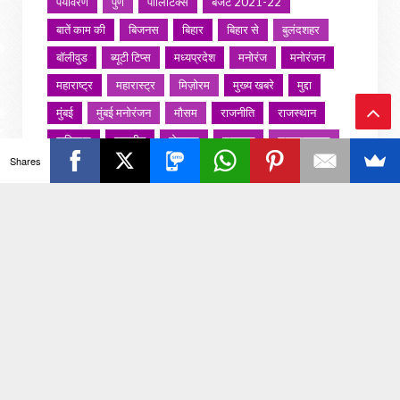
पर्यावरण
पुणे
पॉलिटिक्स
बजट 2021-22
बातें काम की
बिजनस
बिहार
बिहार से
बुलंदशहर
बॉलीवुड
ब्यूटी टिप्स
मध्यप्रदेश
मनोरंज
मनोरंजन
महाराष्ट्र
महारास्ट्र
मिज़ोरम
मुख्य खबरे
मुद्दा
मुंबई
मुंबई मनोरंजन
मौसम
राजनीति
राजस्थान
राशिफल
राष्ट्रीय
रोजगार
लखनऊ
लाइफस्टाइल
Ba
Shares
लाइफ़स्टाइल
वायरल वीडियो
विविध
व्यापार
ck
शख्सियत
शख़्सियत
शिक्षा
समाज
संस्कार
To
संस्कृति
साहित्य सरोवर
सिटी इवेंट
स्पोर्ट्स
To
स्वस्थ्य
स्वास्थ
स्वास्थ्य
हरयाणा
हरियाणा
हिमाचल प्रदेश
हेल्थ
होली 2022
p
जरा हटके