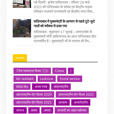
नई दिल्ली : बृजेश श्रीवास्तव। रविवार 26 मार्च
2023 को गाजियाबाद के सांसद एवं केंद्रीय सड़क
परिवहन राजमार्ग राज्यमंत्री एवं केंद्रीय नागर विमा...
ग़ाज़ियाबाद में मुख्यमंत्री के आगमन से पहले टूटे-फूटे
नालों को फ्लैक्स से ढका गया
ग़ाज़ियाबाद : शुक्रवार 17 जुलाई। उत्तरप्रदेश के
मुख्यमंत्री योगी आदित्यनाथ का आज गाजियाबाद दौरा
प्रस्तावित है। मुख्यमंत्री जी के स्वागत की तैय...
समाचार
79वां स्वतंत्रता दिवस 🇮🇳
Crime
j
leh-laddakh
Lucknow
Social service
Wild life
अजब गजब
अंतरराष्ट्रीय
अंतरराष्ट्रीय योग दिवस 2020
अंतरराष्ट्रीय योग दिवस 2021
अंतरराष्ट्रीय योग दिवस 2025
अध्यात्म
अन्तर्राष्ट्रीय
अपराध
असम
अस्था
आजादी का अमृत महोत्सव