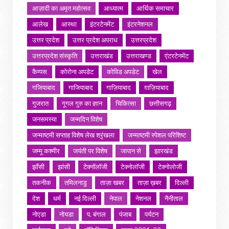
आज़ादी का अमृत महोत्सव
आध्यात्म
आर्थिक समाचार
आलेख
आस्था
इंटरटेनमेंट
इंटरनेशनल
उत्तर प्रदेश
उत्तर प्रदेश अपराध
उत्तरप्रदेश
उत्तरप्रदेश संस्कृति
उत्तराखंड
उत्तराखण्ड
एंटरटेनमेंट
कैम्पस
कोरोना अपडेट
कोविड अपडेट
खेल
गजियाबाद
गाजियाबाद
गाज़ियाबाद
ग़ाज़ियाबाद
गुजरात
गूगल गुरु का ज्ञान
चिकित्सा
छत्तीसगढ़
जनसमस्या
जन्मदिन विशेष
जन्माष्टमी सप्ताह विशेष लेख श्रृंखला
जन्माष्टमी स्पेशल परिशिष्ट
जम्मू कश्मीर
जयंती पर विशेष
जापान से
झारखंड
झाँसी
झांसी
टेक्नॉलॉजी
टेक्नोलॉजी
टेक्नोलोजी
तकनीक
तमिलनाडु
ताज़ा खबर
ताज़ा ख़बर
दिल्ली
देश
धर्म
नई दिल्ली
नेपाल
नेशनल
नैनीताल
नोएडा
नोयडा
प. बंगाल
पंजाब
पर्यटन