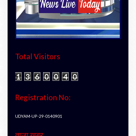
Total Visitors
1
3
6
0
0
4
0
Registration No:
UDYAM-UP-29-0140901
ताजा खबर