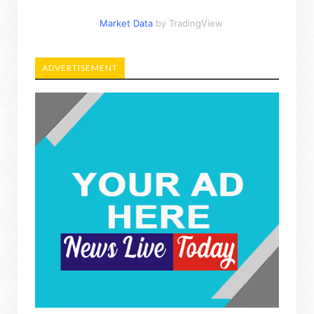
Market Data
by TradingView
ADVERTISEMENT