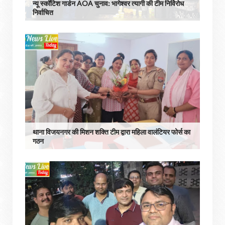
न्यू स्कॉटिश गार्डन AOA चुनाव: भागेश्वर त्यागी की टीम निर्विरोध
निर्वाचित
थाना विजयनगर की मिशन शक्ति टीम द्वारा महिला वालंटियर फोर्स का
गठन