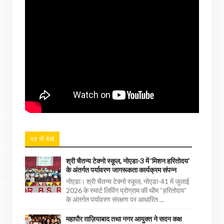
यह भी देखें
श्री चैतन्य टेक्नो स्कूल, नोएडा-3 में ‘मिशन हरितोदय’
के अंतर्गत पर्यावरण जागरूकता कार्यक्रम संपन्न
नोएडा। श्री चैतन्य टेक्नो स्कूल, नोएडा-41 में जुलाई
2026 के स्मार्ट लिविंग प्रोग्राम की थीम “हरितोदय”
के अंतर्गत पर्यावरण संरक्षण पर आधारित ...
महापौर ग़ाज़ियाबाद तथा नगर आयुक्त ने सदन कक्ष