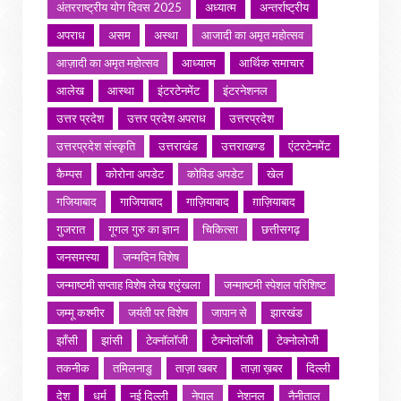
अंतरराष्ट्रीय योग दिवस 2025
अध्यात्म
अन्तर्राष्ट्रीय
अपराध
असम
अस्था
आजादी का अमृत महोत्सव
आज़ादी का अमृत महोत्सव
आध्यात्म
आर्थिक समाचार
आलेख
आस्था
इंटरटेनमेंट
इंटरनेशनल
उत्तर प्रदेश
उत्तर प्रदेश अपराध
उत्तरप्रदेश
उत्तरप्रदेश संस्कृति
उत्तराखंड
उत्तराखण्ड
एंटरटेनमेंट
कैम्पस
कोरोना अपडेट
कोविड अपडेट
खेल
गजियाबाद
गाजियाबाद
गाज़ियाबाद
ग़ाज़ियाबाद
गुजरात
गूगल गुरु का ज्ञान
चिकित्सा
छत्तीसगढ़
जनसमस्या
जन्मदिन विशेष
जन्माष्टमी सप्ताह विशेष लेख श्रृंखला
जन्माष्टमी स्पेशल परिशिष्ट
जम्मू कश्मीर
जयंती पर विशेष
जापान से
झारखंड
झाँसी
झांसी
टेक्नॉलॉजी
टेक्नोलॉजी
टेक्नोलोजी
तकनीक
तमिलनाडु
ताज़ा खबर
ताज़ा ख़बर
दिल्ली
देश
धर्म
नई दिल्ली
नेपाल
नेशनल
नैनीताल