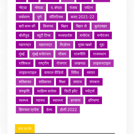
नोएडा
नोयडा
प. बंगाल
पंजाब
पर्यटन
पर्यावरण
पुणे
पॉलिटिक्स
बजट 2021-22
बातें काम की
बिजनस
बिहार
बिहार से
बुलंदशहर
बॉलीवुड
ब्यूटी टिप्स
मध्यप्रदेश
मनोरंज
मनोरंजन
महाराष्ट्र
महारास्ट्र
मिज़ोरम
मुख्य खबरे
मुद्दा
मुंबई
मुंबई मनोरंजन
मौसम
राजनीति
राजस्थान
राशिफल
राष्ट्रीय
रोजगार
लखनऊ
लाइफस्टाइल
लाइफ़स्टाइल
वायरल वीडियो
विविध
व्यापार
शख्सियत
शख़्सियत
शिक्षा
समाज
संस्कार
संस्कृति
साहित्य सरोवर
सिटी इवेंट
स्पोर्ट्स
स्वस्थ्य
स्वास्थ
स्वास्थ्य
हरयाणा
हरियाणा
हिमाचल प्रदेश
हेल्थ
होली 2022
जरा हटके