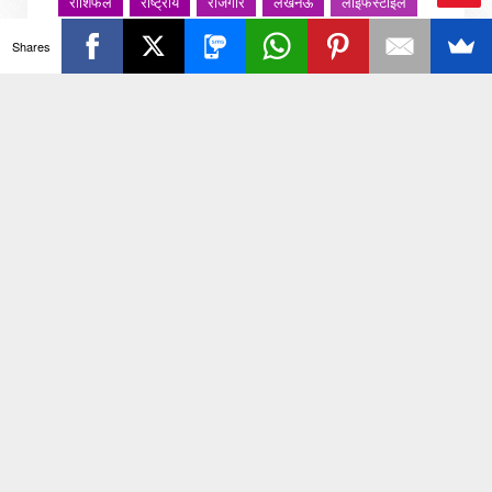
राशिफल
राष्ट्रीय
रोजगार
लखनऊ
लाइफस्टाइल
Ba
लाइफ़स्टाइल
वायरल वीडियो
विविध
व्यापार
Shares
ck
शख्सियत
शख़्सियत
शिक्षा
समाज
संस्कार
संस्कृति
साहित्य सरोवर
सिटी इवेंट
स्पोर्ट्स
To
स्वस्थ्य
स्वास्थ
स्वास्थ्य
हरयाणा
हरियाणा
To
हिमाचल प्रदेश
हेल्थ
होली 2022
p
जरा हटके