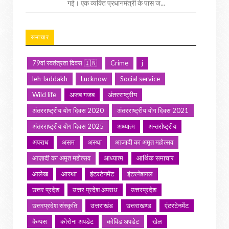
गई। एक व्यक्ति प्रधानमंत्री के पास ज...
समाचार
79वां स्वतंत्रता दिवस 🇮🇳
Crime
j
leh-laddakh
Lucknow
Social service
Wild life
अजब गजब
अंतरराष्ट्रीय
अंतरराष्ट्रीय योग दिवस 2020
अंतरराष्ट्रीय योग दिवस 2021
अंतरराष्ट्रीय योग दिवस 2025
अध्यात्म
अन्तर्राष्ट्रीय
अपराध
असम
अस्था
आजादी का अमृत महोत्सव
आज़ादी का अमृत महोत्सव
आध्यात्म
आर्थिक समाचार
आलेख
आस्था
इंटरटेनमेंट
इंटरनेशनल
उत्तर प्रदेश
उत्तर प्रदेश अपराध
उत्तरप्रदेश
उत्तरप्रदेश संस्कृति
उत्तराखंड
उत्तराखण्ड
एंटरटेनमेंट
कैम्पस
कोरोना अपडेट
कोविड अपडेट
खेल