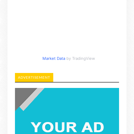
Market Data
by TradingView
ADVERTISEMENT