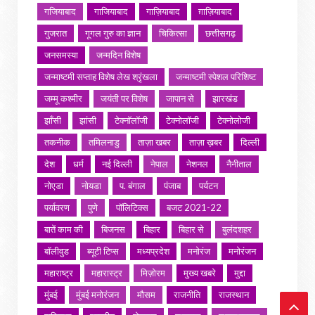
गजियाबाद
गाजियाबाद
गाज़ियाबाद
ग़ाज़ियाबाद
गुजरात
गूगल गुरु का ज्ञान
चिकित्सा
छत्तीसगढ़
जनसमस्या
जन्मदिन विशेष
जन्माष्टमी सप्ताह विशेष लेख श्रृंखला
जन्माष्टमी स्पेशल परिशिष्ट
जम्मू कश्मीर
जयंती पर विशेष
जापान से
झारखंड
झाँसी
झांसी
टेक्नॉलॉजी
टेक्नोलॉजी
टेक्नोलोजी
तकनीक
तमिलनाडु
ताज़ा खबर
ताज़ा ख़बर
दिल्ली
देश
धर्म
नई दिल्ली
नेपाल
नेशनल
नैनीताल
नोएडा
नोयडा
प. बंगाल
पंजाब
पर्यटन
पर्यावरण
पुणे
पॉलिटिक्स
बजट 2021-22
बातें काम की
बिजनस
बिहार
बिहार से
बुलंदशहर
बॉलीवुड
ब्यूटी टिप्स
मध्यप्रदेश
मनोरंज
मनोरंजन
महाराष्ट्र
महारास्ट्र
मिज़ोरम
मुख्य खबरे
मुद्दा
मुंबई
मुंबई मनोरंजन
मौसम
राजनीति
राजस्थान