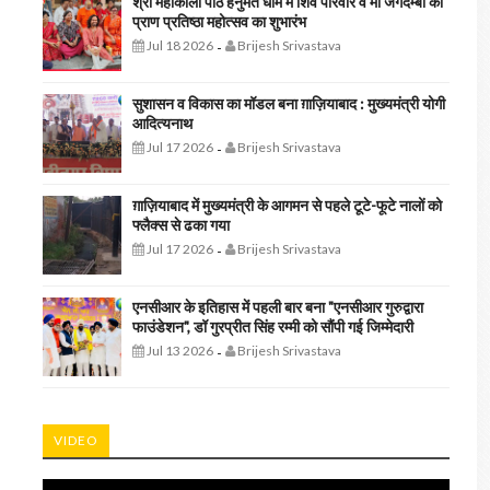
श्री महाकाली पीठ हनुमत धाम में शिव परिवार व मां जगदम्बा की
प्राण प्रतिष्ठा महोत्सव का शुभारंभ
Jul 18 2026
Brijesh Srivastava
-
सुशासन व विकास का मॉडल बना ग़ाज़ियाबाद : ​मुख्यमंत्री योगी
आदित्यनाथ
Jul 17 2026
Brijesh Srivastava
-
ग़ाज़ियाबाद में मुख्यमंत्री के आगमन से पहले टूटे-फूटे नालों को
फ्लैक्स से ढका गया
Jul 17 2026
Brijesh Srivastava
-
एनसीआर के इतिहास में पहली बार बना "एनसीआर गुरुद्वारा
फाउंडेशन", डॉ गुरप्रीत सिंह रम्मी को सौंपी गई जिम्मेदारी
Jul 13 2026
Brijesh Srivastava
-
VIDEO