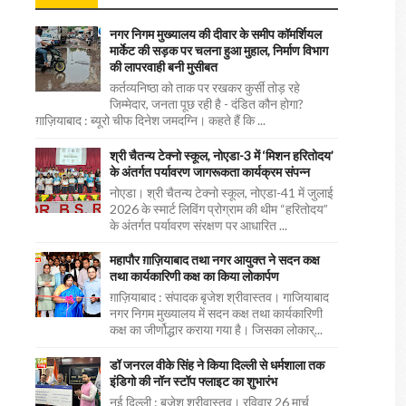
नगर निगम मुख्यालय की दीवार के समीप कॉमर्शियल
मार्केट की सड़क पर चलना हुआ मुहाल, निर्माण विभाग
की लापरवाही बनी मुसीबत
कर्तव्यनिष्ठा को ताक पर रखकर कुर्सी तोड़ रहे
जिम्मेदार, जनता पूछ रही है - दंडित कौन होगा?
ग़ाज़ियाबाद : ब्यूरो चीफ दिनेश जमदग्नि। कहते हैं कि ...
श्री चैतन्य टेक्नो स्कूल, नोएडा-3 में ‘मिशन हरितोदय’
के अंतर्गत पर्यावरण जागरूकता कार्यक्रम संपन्न
नोएडा। श्री चैतन्य टेक्नो स्कूल, नोएडा-41 में जुलाई
2026 के स्मार्ट लिविंग प्रोग्राम की थीम “हरितोदय”
के अंतर्गत पर्यावरण संरक्षण पर आधारित ...
महापौर ग़ाज़ियाबाद तथा नगर आयुक्त ने सदन कक्ष
तथा कार्यकारिणी कक्ष का किया लोकार्पण
ग़ाज़ियाबाद : संपादक बृजेश श्रीवास्तव। गाजियाबाद
नगर निगम मुख्यालय में सदन कक्ष तथा कार्यकारिणी
कक्ष का जीर्णोद्धार कराया गया है। जिसका लोकार्...
डॉ जनरल वीके सिंह ने किया दिल्ली से धर्मशाला तक
इंडिगो की नॉन स्टॉप फ्लाइट का शुभारंभ
नई दिल्ली : बृजेश श्रीवास्तव। रविवार 26 मार्च