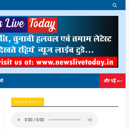

यो
और पढ़ें »
ONLINE RADIO