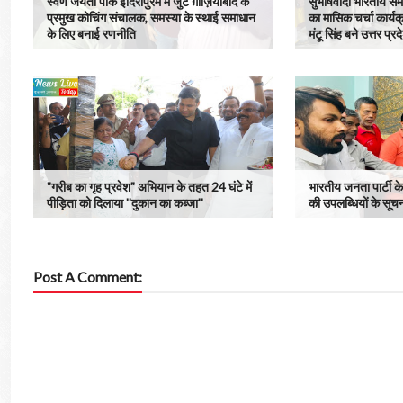
स्वर्ण जयंती पार्क इंदिरापुरम में जुटे ग़ाज़ियाबाद के
सुभाषवादी भारतीय समाज
प्रमुख कोचिंग संचालक, समस्या के स्थाई समाधान
का मासिक चर्चा कार्यक्
के लिए बनाई रणनीति
मंटू सिंह बने उत्तर प्
"गरीब का गृह प्रवेश" अभियान के तहत 24 घंटे में
भारतीय जनता पार्टी के 
पीड़िता को दिलाया ''दुकान का कब्जा''
की उपलब्धियों के सूचन
Post A Comment: