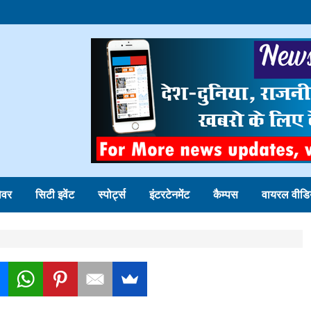
ोवर
सिटी इवेंट
स्पोर्ट्स
इंटरटेनमेंट
कैम्पस
वायरल वीडि