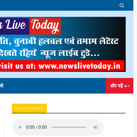

यो
और पढ़ें »
ONLINE RADIO