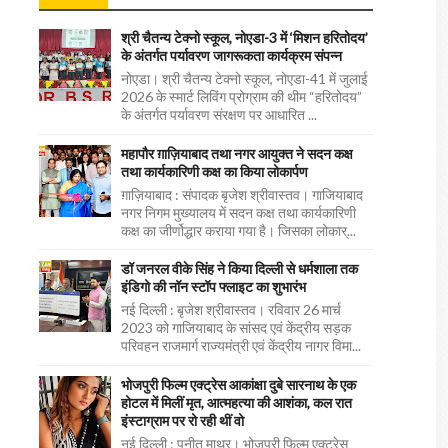
श्री चैतन्य टेक्नो स्कूल, नोएडा-3 में ‘मिशन हरितोदय’
के अंतर्गत पर्यावरण जागरूकता कार्यक्रम संपन्न
नोएडा। श्री चैतन्य टेक्नो स्कूल, नोएडा-41 में जुलाई
2026 के स्मार्ट लिविंग प्रोग्राम की थीम “हरितोदय”
के अंतर्गत पर्यावरण संरक्षण पर आधारित ...
महापौर ग़ाज़ियाबाद तथा नगर आयुक्त ने सदन कक्ष
तथा कार्यकारिणी कक्ष का किया लोकार्पण
ग़ाज़ियाबाद : संपादक बृजेश श्रीवास्तव। गाजियाबाद
नगर निगम मुख्यालय में सदन कक्ष तथा कार्यकारिणी
कक्ष का जीर्णोद्धार कराया गया है। जिसका लोकार्...
डॉ जनरल वीके सिंह ने किया दिल्ली से धर्मशाला तक
इंडिगो की नॉन स्टॉप फ्लाइट का शुभारंभ
नई दिल्ली : बृजेश श्रीवास्तव। रविवार 26 मार्च
2023 को गाजियाबाद के सांसद एवं केंद्रीय सड़क
परिवहन राजमार्ग राज्यमंत्री एवं केंद्रीय नागर विमा...
भोजपुरी फिल्म एक्ट्रेस आकांक्षा दुबे सारनाथ के एक
होटल में मिलीं मृत, आत्महत्या की आशंका, कल रात
इंस्टाग्राम पर रो रही थीं वो
नई दिल्ली : पुनीत माथुर। भोजपुरी फिल्म एक्ट्रेस