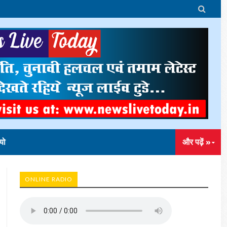

यो
और पढ़ें »
ONLINE RADIO