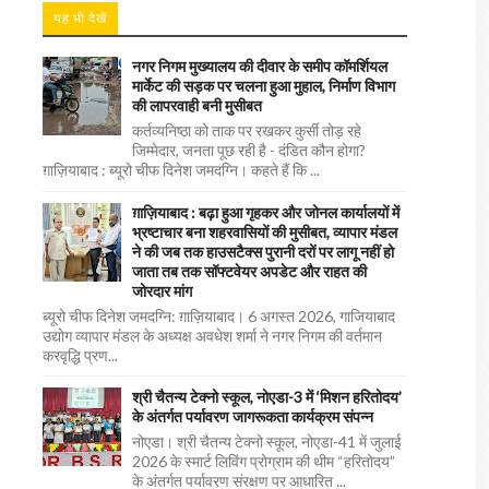
यह भी देखें
नगर निगम मुख्यालय की दीवार के समीप कॉमर्शियल
मार्केट की सड़क पर चलना हुआ मुहाल, निर्माण विभाग
की लापरवाही बनी मुसीबत
कर्तव्यनिष्ठा को ताक पर रखकर कुर्सी तोड़ रहे
जिम्मेदार, जनता पूछ रही है - दंडित कौन होगा?
ग़ाज़ियाबाद : ब्यूरो चीफ दिनेश जमदग्नि। कहते हैं कि ...
ग़ाज़ियाबाद : बढ़ा हुआ गृहकर और जोनल कार्यालयों में
भ्रष्टाचार बना शहरवासियों की मुसीबत, व्यापार मंडल
ने की जब तक हाउसटैक्स पुरानी दरों पर लागू नहीं हो
जाता तब तक सॉफ्टवेयर अपडेट और राहत की
जोरदार मांग
ब्यूरो चीफ दिनेश जमदग्नि: ग़ाज़ियाबाद। 6 अगस्त 2026, गाजियाबाद
उद्योग व्यापार मंडल के अध्यक्ष अवधेश शर्मा ने नगर निगम की वर्तमान
करवृद्धि प्रण...
श्री चैतन्य टेक्नो स्कूल, नोएडा-3 में ‘मिशन हरितोदय’
के अंतर्गत पर्यावरण जागरूकता कार्यक्रम संपन्न
नोएडा। श्री चैतन्य टेक्नो स्कूल, नोएडा-41 में जुलाई
2026 के स्मार्ट लिविंग प्रोग्राम की थीम “हरितोदय”
के अंतर्गत पर्यावरण संरक्षण पर आधारित ...