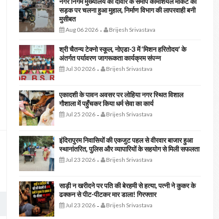
नगर निगम मुख्यालय की दीवार के समीप कॉमर्शियल मार्केट की
सड़क पर चलना हुआ मुहाल, निर्माण विभाग की लापरवाही बनी
मुसीबत
Aug 06 2026
Brijesh Srivastava
-
श्री चैतन्य टेक्नो स्कूल, नोएडा-3 में ‘मिशन हरितोदय’ के
अंतर्गत पर्यावरण जागरूकता कार्यक्रम संपन्न
Jul 30 2026
Brijesh Srivastava
-
एकादशी के पावन अवसर पर लोहिया नगर स्थित विशाल
गौशाला में पहुँचकर किया धर्म सेवा का कार्य
Jul 25 2026
Brijesh Srivastava
-
इंदिरापुरम निवासियों की एकजुट पहल से वीरवार बाजार हुआ
स्थानांतरित, पुलिस और व्यापारियों के सहयोग से मिली सफलता
Jul 23 2026
Brijesh Srivastava
-
साड़ी न खरीदने पर पति की बेरहमी से हत्या, पत्नी ने कुकर के
ढक्कन से पीट-पीटकर मार डाला! गिरफ्तार
Jul 23 2026
Brijesh Srivastava
-