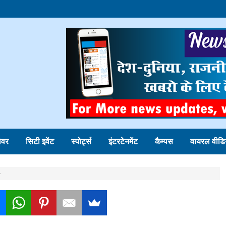
ोवर
सिटी इवेंट
स्पोर्ट्स
इंटरटेनमेंट
कैम्पस
वायरल वीडि