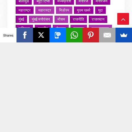
बॉलीवुड
ब्यूटी टिप्स
मध्यप्रदेश
मनोरंज
मनोरंजन
महाराष्ट्र
महारास्ट्र
मिज़ोरम
मुख्य खबरे
मुद्दा
मुंबई
मुंबई मनोरंजन
मौसम
राजनीति
राजस्थान
राशिफल
राष्ट्रीय
रोजगार
लखनऊ
लाइफस्टाइल
Ba
Shares
लाइफ़स्टाइल
वायरल वीडियो
विविध
व्यापार
ck
शख्सियत
शख़्सियत
शिक्षा
समाज
संस्कार
To
संस्कृति
साहित्य सरोवर
सिटी इवेंट
स्पोर्ट्स
To
स्वस्थ्य
स्वास्थ
स्वास्थ्य
हरयाणा
हरियाणा
हिमाचल प्रदेश
हेल्थ
होली 2022
p
जरा हटके