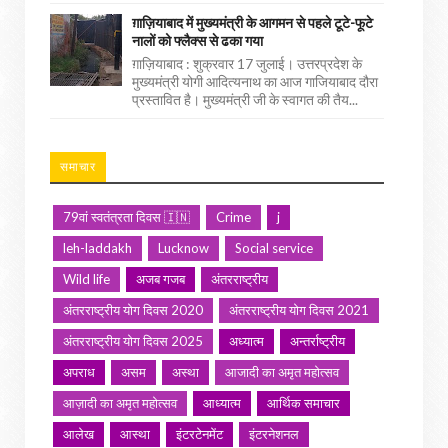
ग़ाज़ियाबाद में मुख्यमंत्री के आगमन से पहले टूटे-फूटे
नालों को फ्लैक्स से ढका गया
ग़ाज़ियाबाद : शुक्रवार 17 जुलाई। उत्तरप्रदेश के
मुख्यमंत्री योगी आदित्यनाथ का आज गाजियाबाद दौरा
प्रस्तावित है। मुख्यमंत्री जी के स्वागत की तैय...
समाचार
79वां स्वतंत्रता दिवस 🇮🇳
Crime
j
leh-laddakh
Lucknow
Social service
Wild life
अजब गजब
अंतरराष्ट्रीय
अंतरराष्ट्रीय योग दिवस 2020
अंतरराष्ट्रीय योग दिवस 2021
अंतरराष्ट्रीय योग दिवस 2025
अध्यात्म
अन्तर्राष्ट्रीय
अपराध
असम
अस्था
आजादी का अमृत महोत्सव
आज़ादी का अमृत महोत्सव
आध्यात्म
आर्थिक समाचार
आलेख
आस्था
इंटरटेनमेंट
इंटरनेशनल