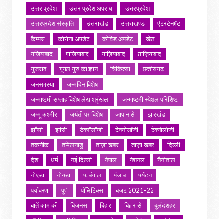
उत्तर प्रदेश
उत्तर प्रदेश अपराध
उत्तरप्रदेश
उत्तरप्रदेश संस्कृति
उत्तराखंड
उत्तराखण्ड
एंटरटेनमेंट
कैम्पस
कोरोना अपडेट
कोविड अपडेट
खेल
गजियाबाद
गाजियाबाद
गाज़ियाबाद
ग़ाज़ियाबाद
गुजरात
गूगल गुरु का ज्ञान
चिकित्सा
छत्तीसगढ़
जनसमस्या
जन्मदिन विशेष
जन्माष्टमी सप्ताह विशेष लेख श्रृंखला
जन्माष्टमी स्पेशल परिशिष्ट
जम्मू कश्मीर
जयंती पर विशेष
जापान से
झारखंड
झाँसी
झांसी
टेक्नॉलॉजी
टेक्नोलॉजी
टेक्नोलोजी
तकनीक
तमिलनाडु
ताज़ा खबर
ताज़ा ख़बर
दिल्ली
देश
धर्म
नई दिल्ली
नेपाल
नेशनल
नैनीताल
नोएडा
नोयडा
प. बंगाल
पंजाब
पर्यटन
पर्यावरण
पुणे
पॉलिटिक्स
बजट 2021-22
बातें काम की
बिजनस
बिहार
बिहार से
बुलंदशहर