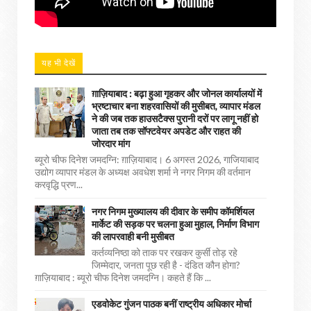
यह भी देखें
ग़ाज़ियाबाद : बढ़ा हुआ गृहकर और जोनल कार्यालयों में
भ्रष्टाचार बना शहरवासियों की मुसीबत, व्यापार मंडल
ने की जब तक हाउसटैक्स पुरानी दरों पर लागू नहीं हो
जाता तब तक सॉफ्टवेयर अपडेट और राहत की
जोरदार मांग
ब्यूरो चीफ दिनेश जमदग्नि: ग़ाज़ियाबाद। 6 अगस्त 2026, गाजियाबाद
उद्योग व्यापार मंडल के अध्यक्ष अवधेश शर्मा ने नगर निगम की वर्तमान
करवृद्धि प्रण...
नगर निगम मुख्यालय की दीवार के समीप कॉमर्शियल
मार्केट की सड़क पर चलना हुआ मुहाल, निर्माण विभाग
की लापरवाही बनी मुसीबत
कर्तव्यनिष्ठा को ताक पर रखकर कुर्सी तोड़ रहे
जिम्मेदार, जनता पूछ रही है - दंडित कौन होगा?
ग़ाज़ियाबाद : ब्यूरो चीफ दिनेश जमदग्नि। कहते हैं कि ...
एडवोकेट गुंजन पाठक बनीं राष्ट्रीय अधिकार मोर्चा