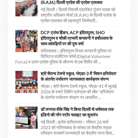
(R.A.M.) दिल्ली प्रदेश की प्रदेश प्रवक्ता
नई दिल्ली। दिल्ली निवासी एडवोकेट गुंजन पाठक को
राष्ट्रीय अधिकार मोर्चा (R.A.M.) के दिल्ली प्रदेश के
प्रदेश प्रवक्ता की महत्वपूर्ण जिम्मेदारी...
DCP ट्रांस हिंडन, ACP इंदिरापुरम, SHO
इंदिरापुरम व चौकी प्रभारी कनावनी ने हर्षोल्लास के
साथ कांवड़ियों पर की पुष्प वर्षा
ग़ाज़ियाबाद। इंदिरापुरम स्थित कनावनी पुलिया पर
डिजिटल वालेंटियर फोर्स (Digital Volunteer
Force) व उत्तर प्रदेश पुलिस के सौजन्य से एक शिविर की ...
श्री चैतन्य टेक्नो स्कूल, नोएडा-3 में ‘मिशन हरितोदय’
के अंतर्गत पर्यावरण जागरूकता कार्यक्रम संपन्न
नोएडा। श्री चैतन्य टेक्नो स्कूल, नोएडा-41 में जुलाई
2026 के स्मार्ट लिविंग प्रोग्राम की थीम “हरितोदय”
के अंतर्गत पर्यावरण संरक्षण पर आधारित ...
डॉ जनरल वीके सिंह ने किया दिल्ली से धर्मशाला तक
इंडिगो की नॉन स्टॉप फ्लाइट का शुभारंभ
नई दिल्ली : बृजेश श्रीवास्तव। रविवार 26 मार्च
2023 को गाजियाबाद के सांसद एवं केंद्रीय सड़क
परिवहन राजमार्ग राज्यमंत्री एवं केंद्रीय नागर विमा...