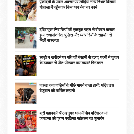
एकादशी के पावन अवसर पर लोहिया नगर स्थित विशाल
गौशाला में पहुँचकर किया धर्म सेवा का कार्य
इंदिरापुरम निवासियों की एकजुट पहल से वीरवार बाजार
हुआ स्थानांतरित, पुलिस और व्यापारियों के सहयोग से
मिली सफलता
साड़ी न खरीदने पर पति की बेरहमी से हत्या, पत्नी ने कुकर
के ढक्कन से पीट-पीटकर मार डाला! गिरफ्तार
पकड़ा गया गाड़ियों के पीछे भागने वाला हाथी, पढ़िए इस
बेज़ुबान की मार्मिक कहानी
श्री महाकाली पीठ हनुमत धाम में शिव परिवार व मां
जगदम्बा की प्राण प्रतिष्ठा महोत्सव का शुभारंभ