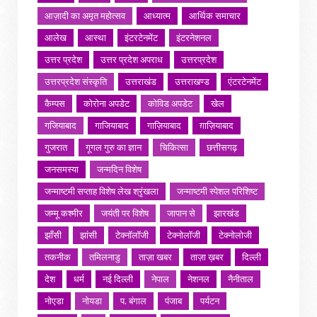
आज़ादी का अमृत महोत्सव
आध्यात्म
आर्थिक समाचार
आलेख
आस्था
इंटरटेनमेंट
इंटरनेशनल
उत्तर प्रदेश
उत्तर प्रदेश अपराध
उत्तरप्रदेश
उत्तरप्रदेश संस्कृति
उत्तराखंड
उत्तराखण्ड
एंटरटेनमेंट
कैम्पस
कोरोना अपडेट
कोविड अपडेट
खेल
गजियाबाद
गाजियाबाद
गाज़ियाबाद
ग़ाज़ियाबाद
गुजरात
गूगल गुरु का ज्ञान
चिकित्सा
छत्तीसगढ़
जनसमस्या
जन्मदिन विशेष
जन्माष्टमी सप्ताह विशेष लेख श्रृंखला
जन्माष्टमी स्पेशल परिशिष्ट
जम्मू कश्मीर
जयंती पर विशेष
जापान से
झारखंड
झाँसी
झांसी
टेक्नॉलॉजी
टेक्नोलॉजी
टेक्नोलोजी
तकनीक
तमिलनाडु
ताज़ा खबर
ताज़ा ख़बर
दिल्ली
देश
धर्म
नई दिल्ली
नेपाल
नेशनल
नैनीताल
नोएडा
नोयडा
प. बंगाल
पंजाब
पर्यटन