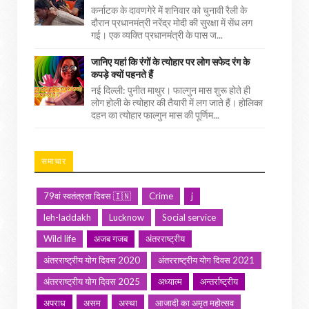
कर्नाटक के दावणगेरे में शनिवार को चुनावी रैली के
दौरान प्रधानमंत्री नरेंद्र मोदी की सुरक्षा में सेंध लग
गई। एक व्यक्ति प्रधानमंत्री के पास ज...
जानिए यहां कि रंगों के त्योहार पर लोग सफेद रंग के
कपड़े क्यों पहनते हैं
नई दिल्ली: पुनीत माथुर। फाल्गुन मास शुरू होते ही
लोग होली के त्योहार की तैयारी में लग जाते हैं। होलिका
दहन का त्योहार फाल्गुन मास की पूर्णिम...
समाचार
79वां स्वतंत्रता दिवस 🇮🇳
Crime
j
leh-laddakh
Lucknow
Social service
Wild life
अजब गजब
अंतरराष्ट्रीय
अंतरराष्ट्रीय योग दिवस 2020
अंतरराष्ट्रीय योग दिवस 2021
अंतरराष्ट्रीय योग दिवस 2025
अध्यात्म
अन्तर्राष्ट्रीय
अपराध
असम
अस्था
आजादी का अमृत महोत्सव