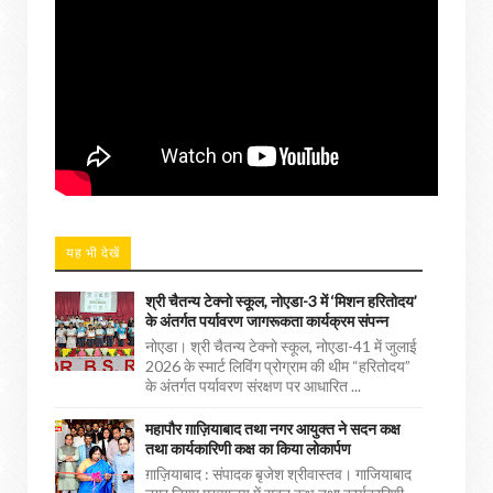
यह भी देखें
श्री चैतन्य टेक्नो स्कूल, नोएडा-3 में ‘मिशन हरितोदय’
के अंतर्गत पर्यावरण जागरूकता कार्यक्रम संपन्न
नोएडा। श्री चैतन्य टेक्नो स्कूल, नोएडा-41 में जुलाई
2026 के स्मार्ट लिविंग प्रोग्राम की थीम “हरितोदय”
के अंतर्गत पर्यावरण संरक्षण पर आधारित ...
महापौर ग़ाज़ियाबाद तथा नगर आयुक्त ने सदन कक्ष
तथा कार्यकारिणी कक्ष का किया लोकार्पण
ग़ाज़ियाबाद : संपादक बृजेश श्रीवास्तव। गाजियाबाद