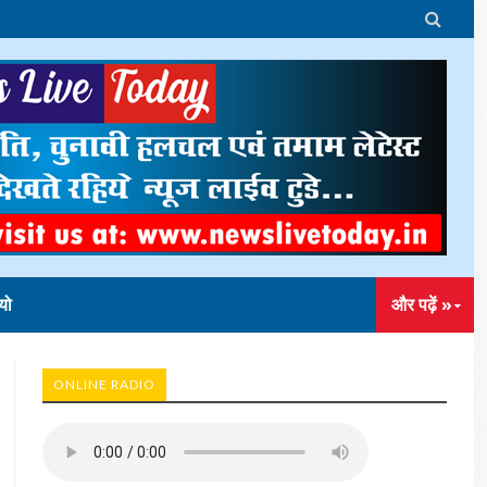

यो
और पढ़ें »
ONLINE RADIO