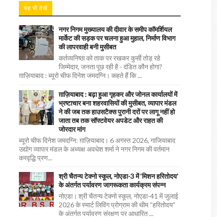
यह भी देखें
नगर निगम मुख्यालय की दीवार के समीप कॉमर्शियल
मार्केट की सड़क पर चलना हुआ मुहाल, निर्माण विभाग
की लापरवाही बनी मुसीबत
कर्तव्यनिष्ठा को ताक पर रखकर कुर्सी तोड़ रहे
जिम्मेदार, जनता पूछ रही है - दंडित कौन होगा?
ग़ाज़ियाबाद : ब्यूरो चीफ दिनेश जमदग्नि। कहते हैं कि ...
ग़ाज़ियाबाद : बढ़ा हुआ गृहकर और जोनल कार्यालयों में
भ्रष्टाचार बना शहरवासियों की मुसीबत, व्यापार मंडल
ने की जब तक हाउसटैक्स पुरानी दरों पर लागू नहीं हो
जाता तब तक सॉफ्टवेयर अपडेट और राहत की
जोरदार मांग
ब्यूरो चीफ दिनेश जमदग्नि: ग़ाज़ियाबाद। 6 अगस्त 2026, गाजियाबाद
उद्योग व्यापार मंडल के अध्यक्ष अवधेश शर्मा ने नगर निगम की वर्तमान
करवृद्धि प्रण...
श्री चैतन्य टेक्नो स्कूल, नोएडा-3 में ‘मिशन हरितोदय’
के अंतर्गत पर्यावरण जागरूकता कार्यक्रम संपन्न
नोएडा। श्री चैतन्य टेक्नो स्कूल, नोएडा-41 में जुलाई
2026 के स्मार्ट लिविंग प्रोग्राम की थीम “हरितोदय”
के अंतर्गत पर्यावरण संरक्षण पर आधारित ...