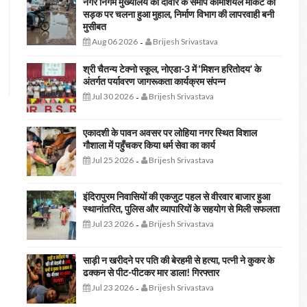
नगर निगम मुख्यालय की दीवार के समीप कॉमर्शियल मार्केट की
सड़क पर चलना हुआ मुहाल, निर्माण विभाग की लापरवाही बनी
मुसीबत
Aug 06 2026
Brijesh Srivastava
-
श्री चैतन्य टेक्नो स्कूल, नोएडा-3 में ‘मिशन हरितोदय’ के
अंतर्गत पर्यावरण जागरूकता कार्यक्रम संपन्न
Jul 30 2026
Brijesh Srivastava
-
एकादशी के पावन अवसर पर लोहिया नगर स्थित विशाल
गौशाला में पहुँचकर किया धर्म सेवा का कार्य
Jul 25 2026
Brijesh Srivastava
-
इंदिरापुरम निवासियों की एकजुट पहल से वीरवार बाजार हुआ
स्थानांतरित, पुलिस और व्यापारियों के सहयोग से मिली सफलता
Jul 23 2026
Brijesh Srivastava
-
साड़ी न खरीदने पर पति की बेरहमी से हत्या, पत्नी ने कुकर के
ढक्कन से पीट-पीटकर मार डाला! गिरफ्तार
Jul 23 2026
Brijesh Srivastava
-