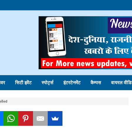
ोवर
सिटी इवेंट
स्पोर्ट्स
इंटरटेनमेंट
कैम्पस
वायरल वीडि
elled