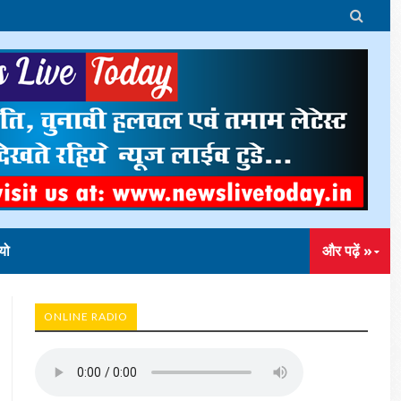

यो
और पढ़ें »
ONLINE RADIO