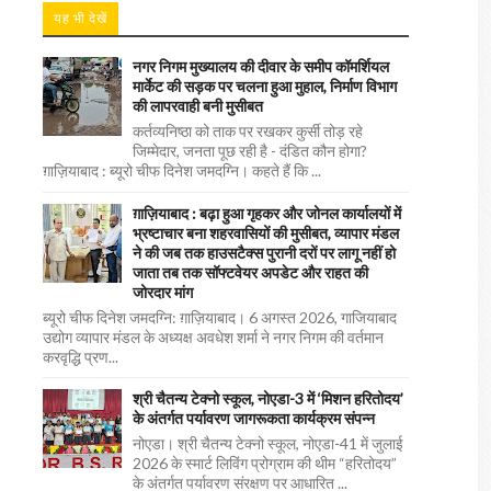
यह भी देखें
नगर निगम मुख्यालय की दीवार के समीप कॉमर्शियल
मार्केट की सड़क पर चलना हुआ मुहाल, निर्माण विभाग
की लापरवाही बनी मुसीबत
कर्तव्यनिष्ठा को ताक पर रखकर कुर्सी तोड़ रहे
जिम्मेदार, जनता पूछ रही है - दंडित कौन होगा?
ग़ाज़ियाबाद : ब्यूरो चीफ दिनेश जमदग्नि। कहते हैं कि ...
ग़ाज़ियाबाद : बढ़ा हुआ गृहकर और जोनल कार्यालयों में
भ्रष्टाचार बना शहरवासियों की मुसीबत, व्यापार मंडल
ने की जब तक हाउसटैक्स पुरानी दरों पर लागू नहीं हो
जाता तब तक सॉफ्टवेयर अपडेट और राहत की
जोरदार मांग
ब्यूरो चीफ दिनेश जमदग्नि: ग़ाज़ियाबाद। 6 अगस्त 2026, गाजियाबाद
उद्योग व्यापार मंडल के अध्यक्ष अवधेश शर्मा ने नगर निगम की वर्तमान
करवृद्धि प्रण...
श्री चैतन्य टेक्नो स्कूल, नोएडा-3 में ‘मिशन हरितोदय’
के अंतर्गत पर्यावरण जागरूकता कार्यक्रम संपन्न
नोएडा। श्री चैतन्य टेक्नो स्कूल, नोएडा-41 में जुलाई
2026 के स्मार्ट लिविंग प्रोग्राम की थीम “हरितोदय”
के अंतर्गत पर्यावरण संरक्षण पर आधारित ...