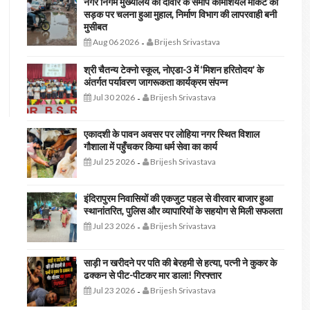
नगर निगम मुख्यालय की दीवार के समीप कॉमर्शियल मार्केट की
सड़क पर चलना हुआ मुहाल, निर्माण विभाग की लापरवाही बनी
मुसीबत
Aug 06 2026
Brijesh Srivastava
-
श्री चैतन्य टेक्नो स्कूल, नोएडा-3 में ‘मिशन हरितोदय’ के
अंतर्गत पर्यावरण जागरूकता कार्यक्रम संपन्न
Jul 30 2026
Brijesh Srivastava
-
एकादशी के पावन अवसर पर लोहिया नगर स्थित विशाल
गौशाला में पहुँचकर किया धर्म सेवा का कार्य
Jul 25 2026
Brijesh Srivastava
-
इंदिरापुरम निवासियों की एकजुट पहल से वीरवार बाजार हुआ
स्थानांतरित, पुलिस और व्यापारियों के सहयोग से मिली सफलता
Jul 23 2026
Brijesh Srivastava
-
साड़ी न खरीदने पर पति की बेरहमी से हत्या, पत्नी ने कुकर के
ढक्कन से पीट-पीटकर मार डाला! गिरफ्तार
Jul 23 2026
Brijesh Srivastava
-