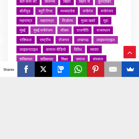
बातें काम की
बिजनस
बिहार
बिहार से
बुलंदशहर
बॉलीवुड
ब्यूटी टिप्स
मध्यप्रदेश
मनोरंज
मनोरंजन
महाराष्ट्र
महारास्ट्र
मिज़ोरम
मुख्य खबरे
मुद्दा
मुंबई
मुंबई मनोरंजन
मौसम
राजनीति
राजस्थान
राशिफल
राष्ट्रीय
रोजगार
लखनऊ
लाइफस्टाइल
लाइफ़स्टाइल
वायरल वीडियो
विविध
व्यापार
शख्सियत
शख़्सियत
शिक्षा
समाज
संस्कार
Ba
संस्कृति
साहित्य सरोवर
सिटी इवेंट
स्पोर्ट्स
Shares
ck
स्वस्थ्य
स्वास्थ
स्वास्थ्य
हरयाणा
हरियाणा
To
हिमाचल प्रदेश
हेल्थ
होली 2022
To
जरा हटके
p