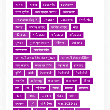
आलेख
आस्था
इंटरटेनमेंट
इंटरनेशनल
उत्तर प्रदेश
उत्तर प्रदेश अपराध
उत्तरप्रदेश
उत्तरप्रदेश संस्कृति
उत्तराखंड
उत्तराखण्ड
एंटरटेनमेंट
कैम्पस
कोरोना अपडेट
कोविड अपडेट
खेल
गजियाबाद
गाजियाबाद
गाज़ियाबाद
ग़ाज़ियाबाद
गुजरात
गूगल गुरु का ज्ञान
चिकित्सा
छत्तीसगढ़
जनसमस्या
जन्मदिन विशेष
जन्माष्टमी सप्ताह विशेष लेख श्रृंखला
जन्माष्टमी स्पेशल परिशिष्ट
जम्मू कश्मीर
जयंती पर विशेष
जापान से
झारखंड
झाँसी
झांसी
टेक्नॉलॉजी
टेक्नोलॉजी
टेक्नोलोजी
तकनीक
तमिलनाडु
ताज़ा खबर
ताज़ा ख़बर
दिल्ली
देश
धर्म
नई दिल्ली
नेपाल
नेशनल
नैनीताल
नोएडा
नोयडा
प. बंगाल
पंजाब
पर्यटन
पर्यावरण
पुणे
पॉलिटिक्स
बजट 2021-22