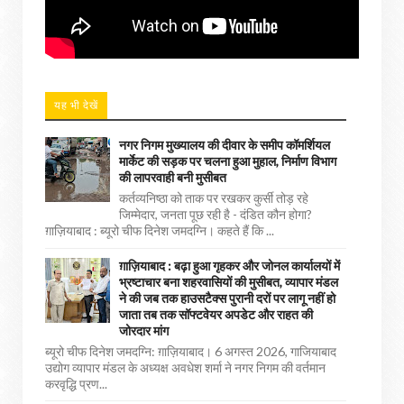
यह भी देखें
नगर निगम मुख्यालय की दीवार के समीप कॉमर्शियल
मार्केट की सड़क पर चलना हुआ मुहाल, निर्माण विभाग
की लापरवाही बनी मुसीबत
कर्तव्यनिष्ठा को ताक पर रखकर कुर्सी तोड़ रहे
जिम्मेदार, जनता पूछ रही है - दंडित कौन होगा?
ग़ाज़ियाबाद : ब्यूरो चीफ दिनेश जमदग्नि। कहते हैं कि ...
ग़ाज़ियाबाद : बढ़ा हुआ गृहकर और जोनल कार्यालयों में
भ्रष्टाचार बना शहरवासियों की मुसीबत, व्यापार मंडल
ने की जब तक हाउसटैक्स पुरानी दरों पर लागू नहीं हो
जाता तब तक सॉफ्टवेयर अपडेट और राहत की
जोरदार मांग
ब्यूरो चीफ दिनेश जमदग्नि: ग़ाज़ियाबाद। 6 अगस्त 2026, गाजियाबाद
उद्योग व्यापार मंडल के अध्यक्ष अवधेश शर्मा ने नगर निगम की वर्तमान
करवृद्धि प्रण...