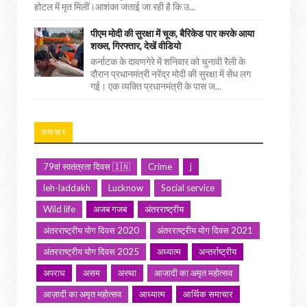
होटल में मृत मिलीं।आशंका जताई जा रही है कि उ...
पीएम मोदी की सुरक्षा में चूक, बैरिकेड पार करके आया
शख्स, गिरफ्तार, देखें वीडियो
कर्नाटक के दावणगेरे में शनिवार को चुनावी रैली के
दौरान प्रधानमंत्री नरेंद्र मोदी की सुरक्षा में सेंध लग
गई। एक व्यक्ति प्रधानमंत्री के पास ज...
समाचार
79वां स्वतंत्रता दिवस 🇮🇳
Crime
j
leh-laddakh
Lucknow
Social service
Wild life
अजब गजब
अंतरराष्ट्रीय
अंतरराष्ट्रीय योग दिवस 2020
अंतरराष्ट्रीय योग दिवस 2021
अंतरराष्ट्रीय योग दिवस 2025
अध्यात्म
अन्तर्राष्ट्रीय
अपराध
असम
अस्था
आजादी का अमृत महोत्सव
आज़ादी का अमृत महोत्सव
आध्यात्म
आर्थिक समाचार