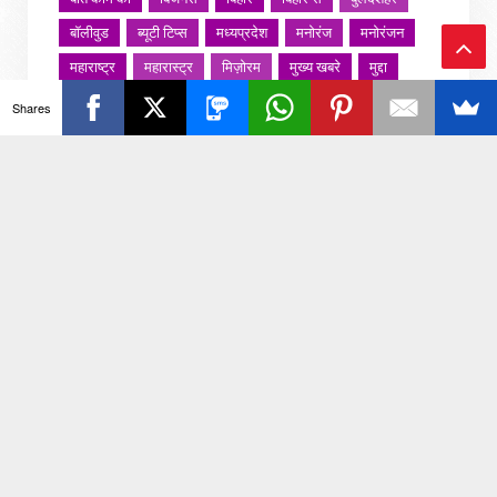
बॉलीवुड
ब्यूटी टिप्स
मध्यप्रदेश
मनोरंज
मनोरंजन
महाराष्ट्र
महारास्ट्र
मिज़ोरम
मुख्य खबरे
मुद्दा
Ba
मुंबई
मुंबई मनोरंजन
मौसम
राजनीति
राजस्थान
Shares
ck
राशिफल
राष्ट्रीय
रोजगार
लखनऊ
लाइफस्टाइल
लाइफ़स्टाइल
वायरल वीडियो
विविध
व्यापार
To
शख्सियत
शख़्सियत
शिक्षा
समाज
संस्कार
To
संस्कृति
साहित्य सरोवर
सिटी इवेंट
स्पोर्ट्स
p
स्वस्थ्य
स्वास्थ
स्वास्थ्य
हरयाणा
हरियाणा
हिमाचल प्रदेश
हेल्थ
होली 2022
जरा हटके