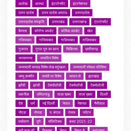
आलेख
आस्था
इंटरटेनमेंट
इंटरनेशनल
उत्तर प्रदेश
उत्तर प्रदेश अपराध
उत्तरप्रदेश
उत्तरप्रदेश संस्कृति
उत्तराखंड
उत्तराखण्ड
एंटरटेनमेंट
कैम्पस
कोरोना अपडेट
कोविड अपडेट
खेल
गजियाबाद
गाजियाबाद
गाज़ियाबाद
ग़ाज़ियाबाद
गुजरात
गूगल गुरु का ज्ञान
चिकित्सा
छत्तीसगढ़
जनसमस्या
जन्मदिन विशेष
जन्माष्टमी सप्ताह विशेष लेख श्रृंखला
जन्माष्टमी स्पेशल परिशिष्ट
जम्मू कश्मीर
जयंती पर विशेष
जापान से
झारखंड
झाँसी
झांसी
टेक्नॉलॉजी
टेक्नोलॉजी
टेक्नोलोजी
तकनीक
तमिलनाडु
ताज़ा खबर
ताज़ा ख़बर
दिल्ली
देश
धर्म
नई दिल्ली
नेपाल
नेशनल
नैनीताल
नोएडा
नोयडा
प. बंगाल
पंजाब
पर्यटन
पर्यावरण
पुणे
पॉलिटिक्स
बजट 2021-22
बातें काम की
बिजनस
बिहार
बिहार से
बुलंदशहर