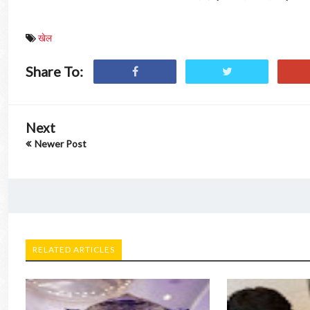
खेल
Share To:
Next
Newer Post
RELATED ARTICLES