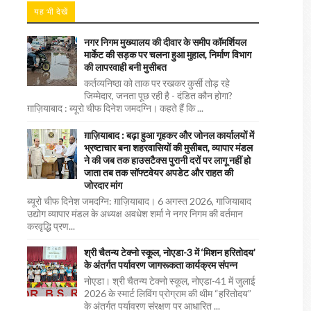
यह भी देखें
नगर निगम मुख्यालय की दीवार के समीप कॉमर्शियल
मार्केट की सड़क पर चलना हुआ मुहाल, निर्माण विभाग
की लापरवाही बनी मुसीबत
कर्तव्यनिष्ठा को ताक पर रखकर कुर्सी तोड़ रहे
जिम्मेदार, जनता पूछ रही है - दंडित कौन होगा?
ग़ाज़ियाबाद : ब्यूरो चीफ दिनेश जमदग्नि। कहते हैं कि ...
ग़ाज़ियाबाद : बढ़ा हुआ गृहकर और जोनल कार्यालयों में
भ्रष्टाचार बना शहरवासियों की मुसीबत, व्यापार मंडल
ने की जब तक हाउसटैक्स पुरानी दरों पर लागू नहीं हो
जाता तब तक सॉफ्टवेयर अपडेट और राहत की
जोरदार मांग
ब्यूरो चीफ दिनेश जमदग्नि: ग़ाज़ियाबाद। 6 अगस्त 2026, गाजियाबाद
उद्योग व्यापार मंडल के अध्यक्ष अवधेश शर्मा ने नगर निगम की वर्तमान
करवृद्धि प्रण...
श्री चैतन्य टेक्नो स्कूल, नोएडा-3 में ‘मिशन हरितोदय’
के अंतर्गत पर्यावरण जागरूकता कार्यक्रम संपन्न
नोएडा। श्री चैतन्य टेक्नो स्कूल, नोएडा-41 में जुलाई
2026 के स्मार्ट लिविंग प्रोग्राम की थीम “हरितोदय”
के अंतर्गत पर्यावरण संरक्षण पर आधारित ...