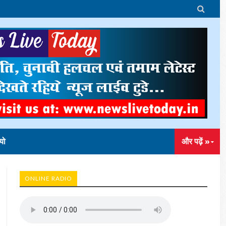

यो
और पढ़ें »
ONLINE RADIO