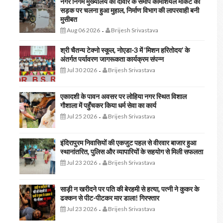
नगर निगम मुख्यालय की दीवार के समीप कॉमर्शियल मार्केट की
सड़क पर चलना हुआ मुहाल, निर्माण विभाग की लापरवाही बनी
मुसीबत
Aug 06 2026
Brijesh Srivastava
-
श्री चैतन्य टेक्नो स्कूल, नोएडा-3 में ‘मिशन हरितोदय’ के
अंतर्गत पर्यावरण जागरूकता कार्यक्रम संपन्न
Jul 30 2026
Brijesh Srivastava
-
एकादशी के पावन अवसर पर लोहिया नगर स्थित विशाल
गौशाला में पहुँचकर किया धर्म सेवा का कार्य
Jul 25 2026
Brijesh Srivastava
-
इंदिरापुरम निवासियों की एकजुट पहल से वीरवार बाजार हुआ
स्थानांतरित, पुलिस और व्यापारियों के सहयोग से मिली सफलता
Jul 23 2026
Brijesh Srivastava
-
साड़ी न खरीदने पर पति की बेरहमी से हत्या, पत्नी ने कुकर के
ढक्कन से पीट-पीटकर मार डाला! गिरफ्तार
Jul 23 2026
Brijesh Srivastava
-