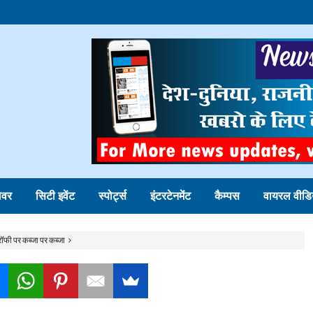
ोवर
सिटी इवेंट
स्पोर्ट्स
इंटरटेनमेंट
कैम्पस
वायरल वीडि
रॉफी पर कब्जा पर कब्जा