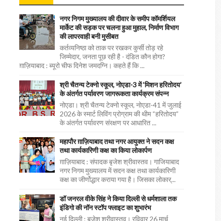
नगर निगम मुख्यालय की दीवार के समीप कॉमर्शियल
मार्केट की सड़क पर चलना हुआ मुहाल, निर्माण विभाग
की लापरवाही बनी मुसीबत
कर्तव्यनिष्ठा को ताक पर रखकर कुर्सी तोड़ रहे
जिम्मेदार, जनता पूछ रही है - दंडित कौन होगा?
ग़ाज़ियाबाद : ब्यूरो चीफ दिनेश जमदग्नि। कहते हैं कि ...
श्री चैतन्य टेक्नो स्कूल, नोएडा-3 में ‘मिशन हरितोदय’
के अंतर्गत पर्यावरण जागरूकता कार्यक्रम संपन्न
नोएडा। श्री चैतन्य टेक्नो स्कूल, नोएडा-41 में जुलाई
2026 के स्मार्ट लिविंग प्रोग्राम की थीम “हरितोदय”
के अंतर्गत पर्यावरण संरक्षण पर आधारित ...
महापौर ग़ाज़ियाबाद तथा नगर आयुक्त ने सदन कक्ष
तथा कार्यकारिणी कक्ष का किया लोकार्पण
ग़ाज़ियाबाद : संपादक बृजेश श्रीवास्तव। गाजियाबाद
नगर निगम मुख्यालय में सदन कक्ष तथा कार्यकारिणी
कक्ष का जीर्णोद्धार कराया गया है। जिसका लोकार्...
डॉ जनरल वीके सिंह ने किया दिल्ली से धर्मशाला तक
इंडिगो की नॉन स्टॉप फ्लाइट का शुभारंभ
नई दिल्ली : बृजेश श्रीवास्तव। रविवार 26 मार्च