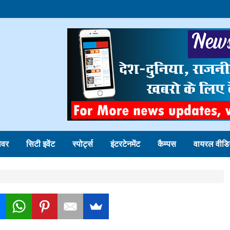
ोवर
सिटी इवेंट
स्पोर्ट्स
इंटरटेनमेंट
कैम्पस
वायरल वीडि