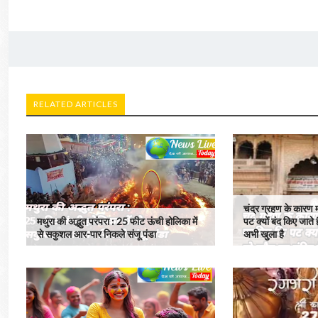
RELATED ARTICLES
चंद्र ग्रहण के कारण म
मथुरा की अद्भुत परंपरा : 25 फीट ऊंची होलिका में
पट क्यों बंद किए जाते 
से सकुशल आर-पार निकले संजू पंडा
अभी खुला है