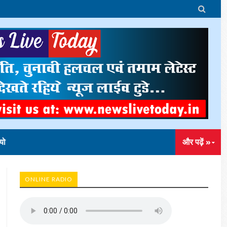

यो
और पढ़ें »
ONLINE RADIO