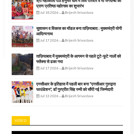
श्री महाकाली पीठ हनुमत धाम में शिव परिवार व मां जगदम्बा की
प्राण प्रतिष्ठा महोत्सव का शुभारंभ
Jul 18 2026
Brijesh Srivastava
-
सुशासन व विकास का मॉडल बना ग़ाज़ियाबाद : ​मुख्यमंत्री योगी
आदित्यनाथ
Jul 17 2026
Brijesh Srivastava
-
ग़ाज़ियाबाद में मुख्यमंत्री के आगमन से पहले टूटे-फूटे नालों को
फ्लैक्स से ढका गया
Jul 17 2026
Brijesh Srivastava
-
एनसीआर के इतिहास में पहली बार बना "एनसीआर गुरुद्वारा
फाउंडेशन", डॉ गुरप्रीत सिंह रम्मी को सौंपी गई जिम्मेदारी
Jul 13 2026
Brijesh Srivastava
-
VIDEO