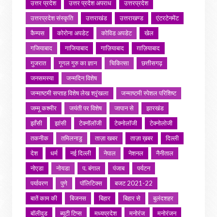
उत्तर प्रदेश
उत्तर प्रदेश अपराध
उत्तरप्रदेश
उत्तरप्रदेश संस्कृति
उत्तराखंड
उत्तराखण्ड
एंटरटेनमेंट
कैम्पस
कोरोना अपडेट
कोविड अपडेट
खेल
गजियाबाद
गाजियाबाद
गाज़ियाबाद
ग़ाज़ियाबाद
गुजरात
गूगल गुरु का ज्ञान
चिकित्सा
छत्तीसगढ़
जनसमस्या
जन्मदिन विशेष
जन्माष्टमी सप्ताह विशेष लेख श्रृंखला
जन्माष्टमी स्पेशल परिशिष्ट
जम्मू कश्मीर
जयंती पर विशेष
जापान से
झारखंड
झाँसी
झांसी
टेक्नॉलॉजी
टेक्नोलॉजी
टेक्नोलोजी
तकनीक
तमिलनाडु
ताज़ा खबर
ताज़ा ख़बर
दिल्ली
देश
धर्म
नई दिल्ली
नेपाल
नेशनल
नैनीताल
नोएडा
नोयडा
प. बंगाल
पंजाब
पर्यटन
पर्यावरण
पुणे
पॉलिटिक्स
बजट 2021-22
बातें काम की
बिजनस
बिहार
बिहार से
बुलंदशहर
बॉलीवुड
ब्यूटी टिप्स
मध्यप्रदेश
मनोरंज
मनोरंजन