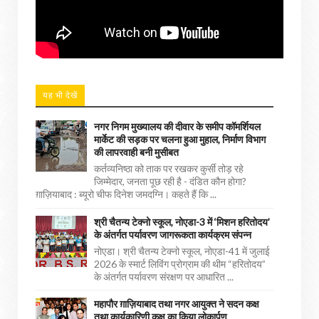
यह भी देखें
नगर निगम मुख्यालय की दीवार के समीप कॉमर्शियल
मार्केट की सड़क पर चलना हुआ मुहाल, निर्माण विभाग
की लापरवाही बनी मुसीबत
कर्तव्यनिष्ठा को ताक पर रखकर कुर्सी तोड़ रहे
जिम्मेदार, जनता पूछ रही है - दंडित कौन होगा?
ग़ाज़ियाबाद : ब्यूरो चीफ दिनेश जमदग्नि। कहते हैं कि ...
श्री चैतन्य टेक्नो स्कूल, नोएडा-3 में ‘मिशन हरितोदय’
के अंतर्गत पर्यावरण जागरूकता कार्यक्रम संपन्न
नोएडा। श्री चैतन्य टेक्नो स्कूल, नोएडा-41 में जुलाई
2026 के स्मार्ट लिविंग प्रोग्राम की थीम “हरितोदय”
के अंतर्गत पर्यावरण संरक्षण पर आधारित ...
महापौर ग़ाज़ियाबाद तथा नगर आयुक्त ने सदन कक्ष
तथा कार्यकारिणी कक्ष का किया लोकार्पण