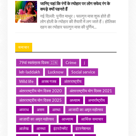
जानिए यहां कि रंगों के त्योहार पर लोग सफेद रंग के
कपड़े क्यों पहनते हैं
नई दिल्ली: पुनीत माथुर। फाल्गुन मास शुरू होते ही
लोग होली के त्योहार की तैयारी में लग जाते हैं। होलिका
दहन का त्योहार फाल्गुन मास की पूर्णिम...
समाचार
79वां स्वतंत्रता दिवस 🇮🇳
Crime
j
leh-laddakh
Lucknow
Social service
Wild life
अजब गजब
अंतरराष्ट्रीय
अंतरराष्ट्रीय योग दिवस 2020
अंतरराष्ट्रीय योग दिवस 2021
अंतरराष्ट्रीय योग दिवस 2025
अध्यात्म
अन्तर्राष्ट्रीय
अपराध
असम
अस्था
आजादी का अमृत महोत्सव
आज़ादी का अमृत महोत्सव
आध्यात्म
आर्थिक समाचार
आलेख
आस्था
इंटरटेनमेंट
इंटरनेशनल