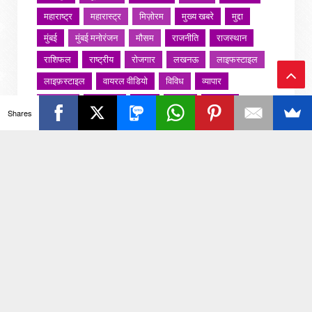
महाराष्ट्र
महारास्ट्र
मिज़ोरम
मुख्य खबरे
मुद्दा
मुंबई
मुंबई मनोरंजन
मौसम
राजनीति
राजस्थान
राशिफल
राष्ट्रीय
रोजगार
लखनऊ
लाइफस्टाइल
लाइफ़स्टाइल
वायरल वीडियो
विविध
व्यापार
Ba
शख्सियत
शख़्सियत
शिक्षा
समाज
संस्कार
Shares
संस्कृति
साहित्य सरोवर
सिटी इवेंट
स्पोर्ट्स
ck
स्वस्थ्य
स्वास्थ
स्वास्थ्य
हरयाणा
हरियाणा
To
हिमाचल प्रदेश
हेल्थ
होली 2022
To
p
जरा हटके