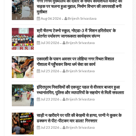
नगर निगम मुख्यालय की दीवार के समीप कॉमर्शियल मार्केट की
सड़क पर चलना हुआ मुहाल, निर्माण विभाग की लापरवाही बनी
मुसीबत
Aug 06 2026
Brijesh Srivastava
-
श्री चैतन्य टेक्नो स्कूल, नोएडा-3 में ‘मिशन हरितोदय’ के
अंतर्गत पर्यावरण जागरूकता कार्यक्रम संपन्न
Jul 30 2026
Brijesh Srivastava
-
एकादशी के पावन अवसर पर लोहिया नगर स्थित विशाल
गौशाला में पहुँचकर किया धर्म सेवा का कार्य
Jul 25 2026
Brijesh Srivastava
-
इंदिरापुरम निवासियों की एकजुट पहल से वीरवार बाजार हुआ
स्थानांतरित, पुलिस और व्यापारियों के सहयोग से मिली सफलता
Jul 23 2026
Brijesh Srivastava
-
साड़ी न खरीदने पर पति की बेरहमी से हत्या, पत्नी ने कुकर के
ढक्कन से पीट-पीटकर मार डाला! गिरफ्तार
Jul 23 2026
Brijesh Srivastava
-