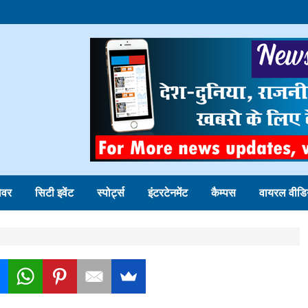
ोवर
सिटी इवेंट
स्पोर्ट्स
इंटरटेनमेंट
कैम्पस
वायरल वीडि