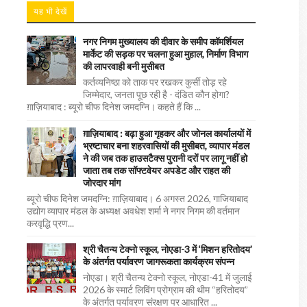
यह भी देखें
नगर निगम मुख्यालय की दीवार के समीप कॉमर्शियल
मार्केट की सड़क पर चलना हुआ मुहाल, निर्माण विभाग
की लापरवाही बनी मुसीबत
कर्तव्यनिष्ठा को ताक पर रखकर कुर्सी तोड़ रहे
जिम्मेदार, जनता पूछ रही है - दंडित कौन होगा?
ग़ाज़ियाबाद : ब्यूरो चीफ दिनेश जमदग्नि। कहते हैं कि ...
ग़ाज़ियाबाद : बढ़ा हुआ गृहकर और जोनल कार्यालयों में
भ्रष्टाचार बना शहरवासियों की मुसीबत, व्यापार मंडल
ने की जब तक हाउसटैक्स पुरानी दरों पर लागू नहीं हो
जाता तब तक सॉफ्टवेयर अपडेट और राहत की
जोरदार मांग
ब्यूरो चीफ दिनेश जमदग्नि: ग़ाज़ियाबाद। 6 अगस्त 2026, गाजियाबाद
उद्योग व्यापार मंडल के अध्यक्ष अवधेश शर्मा ने नगर निगम की वर्तमान
करवृद्धि प्रण...
श्री चैतन्य टेक्नो स्कूल, नोएडा-3 में ‘मिशन हरितोदय’
के अंतर्गत पर्यावरण जागरूकता कार्यक्रम संपन्न
नोएडा। श्री चैतन्य टेक्नो स्कूल, नोएडा-41 में जुलाई
2026 के स्मार्ट लिविंग प्रोग्राम की थीम “हरितोदय”
के अंतर्गत पर्यावरण संरक्षण पर आधारित ...