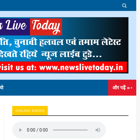

यो
और पढ़ें »
ONLINE RADIO