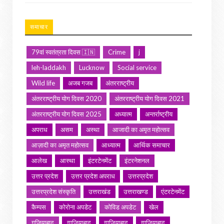
समाचार
79वां स्वतंत्रता दिवस 🇮🇳
Crime
j
leh-laddakh
Lucknow
Social service
Wild life
अजब गजब
अंतरराष्ट्रीय
अंतरराष्ट्रीय योग दिवस 2020
अंतरराष्ट्रीय योग दिवस 2021
अंतरराष्ट्रीय योग दिवस 2025
अध्यात्म
अन्तर्राष्ट्रीय
अपराध
असम
अस्था
आजादी का अमृत महोत्सव
आज़ादी का अमृत महोत्सव
आध्यात्म
आर्थिक समाचार
आलेख
आस्था
इंटरटेनमेंट
इंटरनेशनल
उत्तर प्रदेश
उत्तर प्रदेश अपराध
उत्तरप्रदेश
उत्तरप्रदेश संस्कृति
उत्तराखंड
उत्तराखण्ड
एंटरटेनमेंट
कैम्पस
कोरोना अपडेट
कोविड अपडेट
खेल
गजियाबाद
गाजियाबाद
गाज़ियाबाद
ग़ाज़ियाबाद