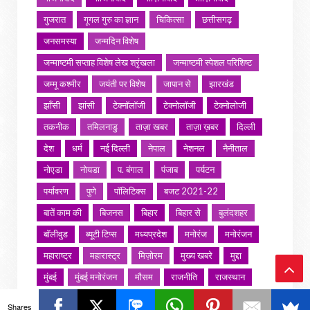
गुजरात
गूगल गुरु का ज्ञान
चिकित्सा
छत्तीसगढ़
जनसमस्या
जन्मदिन विशेष
जन्माष्टमी सप्ताह विशेष लेख श्रृंखला
जन्माष्टमी स्पेशल परिशिष्ट
जम्मू कश्मीर
जयंती पर विशेष
जापान से
झारखंड
झाँसी
झांसी
टेक्नॉलॉजी
टेक्नोलॉजी
टेक्नोलोजी
तकनीक
तमिलनाडु
ताज़ा खबर
ताज़ा ख़बर
दिल्ली
देश
धर्म
नई दिल्ली
नेपाल
नेशनल
नैनीताल
नोएडा
नोयडा
प. बंगाल
पंजाब
पर्यटन
पर्यावरण
पुणे
पॉलिटिक्स
बजट 2021-22
बातें काम की
बिजनस
बिहार
बिहार से
बुलंदशहर
बॉलीवुड
ब्यूटी टिप्स
मध्यप्रदेश
मनोरंज
मनोरंजन
महाराष्ट्र
महारास्ट्र
मिज़ोरम
मुख्य खबरे
मुद्दा
मुंबई
मुंबई मनोरंजन
मौसम
राजनीति
राजस्थान
Ba
राशिफल
राष्ट्रीय
रोजगार
लखनऊ
लाइफस्टाइल
Shares