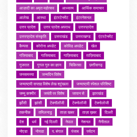
आज़ादी का अमृत महोत्सव
आध्यात्म
आर्थिक समाचार
आलेख
आस्था
इंटरटेनमेंट
इंटरनेशनल
उत्तर प्रदेश
उत्तर प्रदेश अपराध
उत्तरप्रदेश
उत्तरप्रदेश संस्कृति
उत्तराखंड
उत्तराखण्ड
एंटरटेनमेंट
कैम्पस
कोरोना अपडेट
कोविड अपडेट
खेल
गजियाबाद
गाजियाबाद
गाज़ियाबाद
ग़ाज़ियाबाद
गुजरात
गूगल गुरु का ज्ञान
चिकित्सा
छत्तीसगढ़
जनसमस्या
जन्मदिन विशेष
जन्माष्टमी सप्ताह विशेष लेख श्रृंखला
जन्माष्टमी स्पेशल परिशिष्ट
जम्मू कश्मीर
जयंती पर विशेष
जापान से
झारखंड
झाँसी
झांसी
टेक्नॉलॉजी
टेक्नोलॉजी
टेक्नोलोजी
तकनीक
तमिलनाडु
ताज़ा खबर
ताज़ा ख़बर
दिल्ली
देश
धर्म
नई दिल्ली
नेपाल
नेशनल
नैनीताल
नोएडा
नोयडा
प. बंगाल
पंजाब
पर्यटन