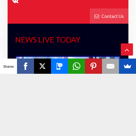
Contact Us
NEWS LIVE TODAY
Ba
Shares
ck
To
To
p