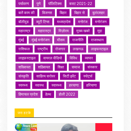
पर्यावरण
पुणे
पॉलिटिक्स
बजट 2021-22
बातें काम की
बिजनस
बिहार
बिहार से
बुलंदशहर
बॉलीवुड
ब्यूटी टिप्स
मध्यप्रदेश
मनोरंज
मनोरंजन
महाराष्ट्र
महारास्ट्र
मिज़ोरम
मुख्य खबरे
मुद्दा
मुंबई
मुंबई मनोरंजन
मौसम
राजनीति
राजस्थान
राशिफल
राष्ट्रीय
रोजगार
लखनऊ
लाइफस्टाइल
लाइफ़स्टाइल
वायरल वीडियो
विविध
व्यापार
शख्सियत
शख़्सियत
शिक्षा
समाज
संस्कार
संस्कृति
साहित्य सरोवर
सिटी इवेंट
स्पोर्ट्स
स्वस्थ्य
स्वास्थ
स्वास्थ्य
हरयाणा
हरियाणा
हिमाचल प्रदेश
हेल्थ
होली 2022
जरा हटके