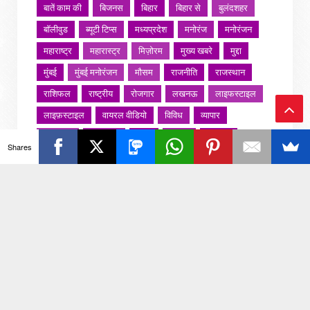
बातें काम की
बिजनस
बिहार
बिहार से
बुलंदशहर
बॉलीवुड
ब्यूटी टिप्स
मध्यप्रदेश
मनोरंज
मनोरंजन
महाराष्ट्र
महारास्ट्र
मिज़ोरम
मुख्य खबरे
मुद्दा
मुंबई
मुंबई मनोरंजन
मौसम
राजनीति
राजस्थान
राशिफल
राष्ट्रीय
रोजगार
लखनऊ
लाइफस्टाइल
लाइफ़स्टाइल
वायरल वीडियो
विविध
व्यापार
Ba
शख्सियत
शख़्सियत
शिक्षा
समाज
संस्कार
Shares
संस्कृति
साहित्य सरोवर
सिटी इवेंट
स्पोर्ट्स
ck
स्वस्थ्य
स्वास्थ
स्वास्थ्य
हरयाणा
हरियाणा
To
हिमाचल प्रदेश
हेल्थ
होली 2022
To
p
जरा हटके