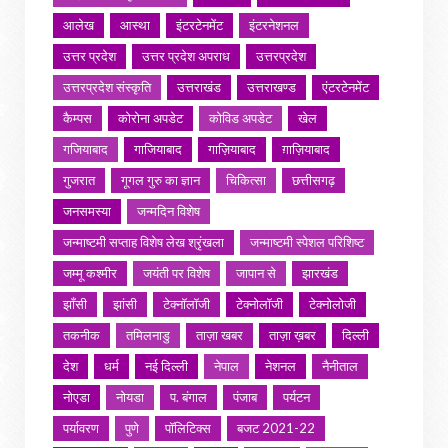
आलेख
आस्था
इंटरटेनमेंट
इंटरनेशनल
उत्तर प्रदेश
उत्तर प्रदेश अपराध
उत्तरप्रदेश
उत्तरप्रदेश संस्कृति
उत्तराखंड
उत्तराखण्ड
एंटरटेनमेंट
कैम्पस
कोरोना अपडेट
कोविड अपडेट
खेल
गजियाबाद
गाजियाबाद
गाज़ियाबाद
ग़ाज़ियाबाद
गुजरात
गूगल गुरु का ज्ञान
चिकित्सा
छत्तीसगढ़
जनसमस्या
जन्मदिन विशेष
जन्माष्टमी सप्ताह विशेष लेख श्रृंखला
जन्माष्टमी स्पेशल परिशिष्ट
जम्मू कश्मीर
जयंती पर विशेष
जापान से
झारखंड
झाँसी
झांसी
टेक्नॉलॉजी
टेक्नोलॉजी
टेक्नोलोजी
तकनीक
तमिलनाडु
ताज़ा खबर
ताज़ा ख़बर
दिल्ली
देश
धर्म
नई दिल्ली
नेपाल
नेशनल
नैनीताल
नोएडा
नोयडा
प. बंगाल
पंजाब
पर्यटन
पर्यावरण
पुणे
पॉलिटिक्स
बजट 2021-22