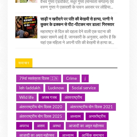
वैभव गुप्ता एडवोकेट, मधुर गुप्ता (मानवता संगठन) एवं
वरुण गुप्ता ने एकादशी के पावन अवसर पर लोहिया...
साड़ी न खरीदने पर पति की बेरहमी से हत्या, पत्नी ने
कुकर के ढक्कन से पीट-पीटकर मार डाला! गिरफ्तार
महाराष्ट्र से दिल को दहला देने वाली एक घटना की
खबर सामने आई है. जानकारी के अनुसार, आरोप है कि
यहां एक महिला ने अपनी पति की बेरहमी से हत्या क...
समाचार
79वां स्वतंत्रता दिवस 🇮🇳
Crime
j
leh-laddakh
Lucknow
Social service
Wild life
अजब गजब
अंतरराष्ट्रीय
अंतरराष्ट्रीय योग दिवस 2020
अंतरराष्ट्रीय योग दिवस 2021
अंतरराष्ट्रीय योग दिवस 2025
अध्यात्म
अन्तर्राष्ट्रीय
अपराध
असम
अस्था
आजादी का अमृत महोत्सव
आज़ादी का अमृत महोत्सव
आध्यात्म
आर्थिक समाचार