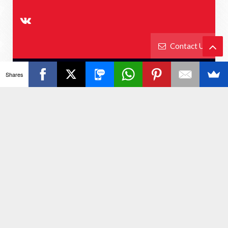
Contact Us
Ba
Shares
NEWS LIVE TODAY
ck
To
To
p