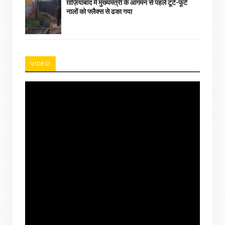
ग़ाज़ियाबाद में मुख्यमंत्री के आगमन से पहले टूटे-फूटे
नालों को फ्लैक्स से ढका गया
VIDEO