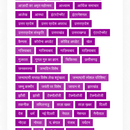
आज़ादी का अमृत महोत्सव
आध्यात्म
आर्थिक समाचार
आलेख
आस्था
इंटरटेनमेंट
इंटरनेशनल
उत्तर प्रदेश
उत्तर प्रदेश अपराध
उत्तरप्रदेश
उत्तरप्रदेश संस्कृति
उत्तराखंड
उत्तराखण्ड
एंटरटेनमेंट
कैम्पस
कोरोना अपडेट
कोविड अपडेट
खेल
गजियाबाद
गाजियाबाद
गाज़ियाबाद
ग़ाज़ियाबाद
गुजरात
गूगल गुरु का ज्ञान
चिकित्सा
छत्तीसगढ़
जनसमस्या
जन्मदिन विशेष
जन्माष्टमी सप्ताह विशेष लेख श्रृंखला
जन्माष्टमी स्पेशल परिशिष्ट
जम्मू कश्मीर
जयंती पर विशेष
जापान से
झारखंड
झाँसी
झांसी
टेक्नॉलॉजी
टेक्नोलॉजी
टेक्नोलोजी
तकनीक
तमिलनाडु
ताज़ा खबर
ताज़ा ख़बर
दिल्ली
देश
धर्म
नई दिल्ली
नेपाल
नेशनल
नैनीताल
नोएडा
नोयडा
प. बंगाल
पंजाब
पर्यटन