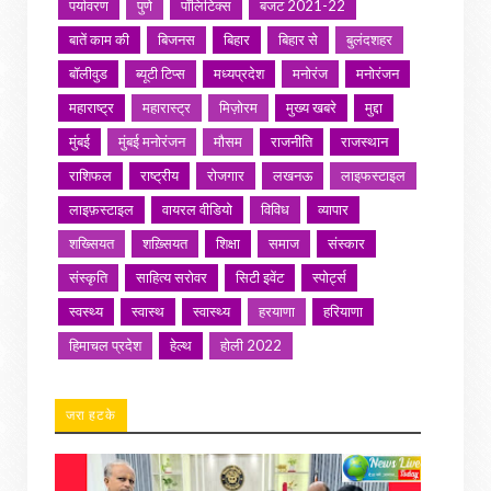
पर्यावरण
पुणे
पॉलिटिक्स
बजट 2021-22
बातें काम की
बिजनस
बिहार
बिहार से
बुलंदशहर
बॉलीवुड
ब्यूटी टिप्स
मध्यप्रदेश
मनोरंज
मनोरंजन
महाराष्ट्र
महारास्ट्र
मिज़ोरम
मुख्य खबरे
मुद्दा
मुंबई
मुंबई मनोरंजन
मौसम
राजनीति
राजस्थान
राशिफल
राष्ट्रीय
रोजगार
लखनऊ
लाइफस्टाइल
लाइफ़स्टाइल
वायरल वीडियो
विविध
व्यापार
शख्सियत
शख़्सियत
शिक्षा
समाज
संस्कार
संस्कृति
साहित्य सरोवर
सिटी इवेंट
स्पोर्ट्स
स्वस्थ्य
स्वास्थ
स्वास्थ्य
हरयाणा
हरियाणा
हिमाचल प्रदेश
हेल्थ
होली 2022
जरा हटके