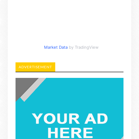
Market Data
by TradingView
ADVERTISEMENT