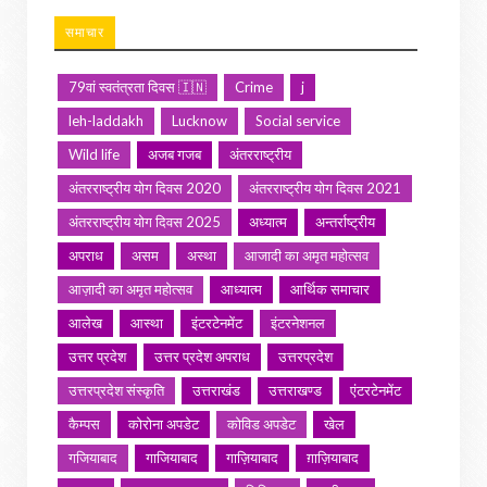
समाचार
79वां स्वतंत्रता दिवस 🇮🇳
Crime
j
leh-laddakh
Lucknow
Social service
Wild life
अजब गजब
अंतरराष्ट्रीय
अंतरराष्ट्रीय योग दिवस 2020
अंतरराष्ट्रीय योग दिवस 2021
अंतरराष्ट्रीय योग दिवस 2025
अध्यात्म
अन्तर्राष्ट्रीय
अपराध
असम
अस्था
आजादी का अमृत महोत्सव
आज़ादी का अमृत महोत्सव
आध्यात्म
आर्थिक समाचार
आलेख
आस्था
इंटरटेनमेंट
इंटरनेशनल
उत्तर प्रदेश
उत्तर प्रदेश अपराध
उत्तरप्रदेश
उत्तरप्रदेश संस्कृति
उत्तराखंड
उत्तराखण्ड
एंटरटेनमेंट
कैम्पस
कोरोना अपडेट
कोविड अपडेट
खेल
गजियाबाद
गाजियाबाद
गाज़ियाबाद
ग़ाज़ियाबाद