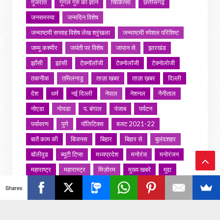
गुजरात
गूगल गुरु का ज्ञान
चिकित्सा
छत्तीसगढ़
जनसमस्या
जन्मदिन विशेष
जन्माष्टमी सप्ताह विशेष लेख श्रृंखला
जन्माष्टमी स्पेशल परिशिष्ट
जम्मू कश्मीर
जयंती पर विशेष
जापान से
झारखंड
झाँसी
झांसी
टेक्नॉलॉजी
टेक्नोलॉजी
टेक्नोलोजी
तकनीक
तमिलनाडु
ताज़ा खबर
ताज़ा ख़बर
दिल्ली
देश
धर्म
नई दिल्ली
नेपाल
नेशनल
नैनीताल
नोएडा
नोयडा
प. बंगाल
पंजाब
पर्यटन
पर्यावरण
पुणे
पॉलिटिक्स
बजट 2021-22
बातें काम की
बिजनस
बिहार
बिहार से
बुलंदशहर
बॉलीवुड
ब्यूटी टिप्स
मध्यप्रदेश
मनोरंज
मनोरंजन
महाराष्ट्र
महारास्ट्र
मिज़ोरम
मुख्य खबरे
मुद्दा
Ba
मुंबई
मुंबई मनोरंजन
मौसम
राजनीति
राजस्थान
Shares
ck
राशिफल
राष्ट्रीय
रोजगार
लखनऊ
लाइफस्टाइल
लाइफ़स्टाइल
वायरल वीडियो
विविध
व्यापार
To