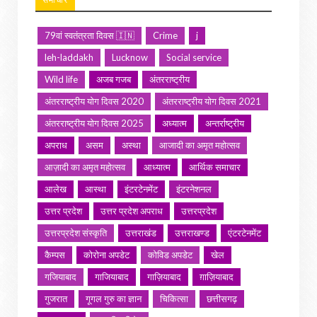
79वां स्वतंत्रता दिवस 🇮🇳
Crime
j
leh-laddakh
Lucknow
Social service
Wild life
अजब गजब
अंतरराष्ट्रीय
अंतरराष्ट्रीय योग दिवस 2020
अंतरराष्ट्रीय योग दिवस 2021
अंतरराष्ट्रीय योग दिवस 2025
अध्यात्म
अन्तर्राष्ट्रीय
अपराध
असम
अस्था
आजादी का अमृत महोत्सव
आज़ादी का अमृत महोत्सव
आध्यात्म
आर्थिक समाचार
आलेख
आस्था
इंटरटेनमेंट
इंटरनेशनल
उत्तर प्रदेश
उत्तर प्रदेश अपराध
उत्तरप्रदेश
उत्तरप्रदेश संस्कृति
उत्तराखंड
उत्तराखण्ड
एंटरटेनमेंट
कैम्पस
कोरोना अपडेट
कोविड अपडेट
खेल
गजियाबाद
गाजियाबाद
गाज़ियाबाद
ग़ाज़ियाबाद
गुजरात
गूगल गुरु का ज्ञान
चिकित्सा
छत्तीसगढ़