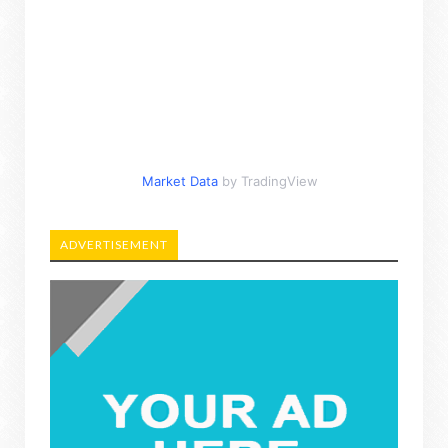
Market Data
by TradingView
ADVERTISEMENT