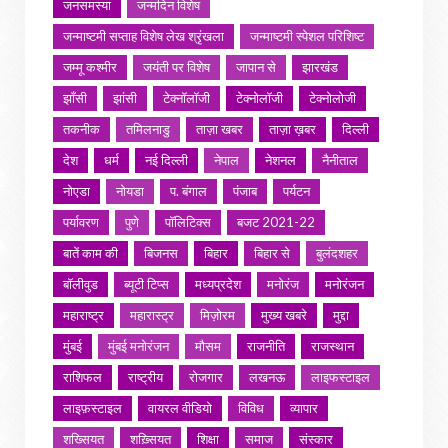
जनसमस्या
जन्मदिन विशेष
जन्माष्टमी सप्ताह विशेष लेख श्रृंखला
जन्माष्टमी स्पेशल परिशिष्ट
जम्मू कश्मीर
जयंती पर विशेष
जापान से
झारखंड
झाँसी
झांसी
टेक्नॉलॉजी
टेक्नोलॉजी
टेक्नोलोजी
तकनीक
तमिलनाडु
ताज़ा खबर
ताज़ा ख़बर
दिल्ली
देश
धर्म
नई दिल्ली
नेपाल
नेशनल
नैनीताल
नोएडा
नोयडा
प. बंगाल
पंजाब
पर्यटन
पर्यावरण
पुणे
पॉलिटिक्स
बजट 2021-22
बातें काम की
बिजनस
बिहार
बिहार से
बुलंदशहर
बॉलीवुड
ब्यूटी टिप्स
मध्यप्रदेश
मनोरंज
मनोरंजन
महाराष्ट्र
महारास्ट्र
मिज़ोरम
मुख्य खबरे
मुद्दा
मुंबई
मुंबई मनोरंजन
मौसम
राजनीति
राजस्थान
राशिफल
राष्ट्रीय
रोजगार
लखनऊ
लाइफस्टाइल
लाइफ़स्टाइल
वायरल वीडियो
विविध
व्यापार
शख्सियत
शख़्सियत
शिक्षा
समाज
संस्कार