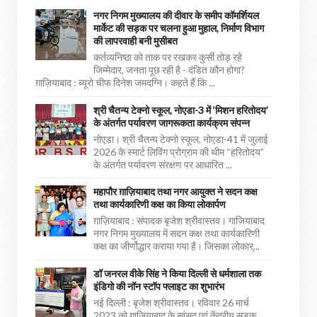
नगर निगम मुख्यालय की दीवार के समीप कॉमर्शियल
मार्केट की सड़क पर चलना हुआ मुहाल, निर्माण विभाग
की लापरवाही बनी मुसीबत
कर्तव्यनिष्ठा को ताक पर रखकर कुर्सी तोड़ रहे
जिम्मेदार, जनता पूछ रही है - दंडित कौन होगा?
ग़ाज़ियाबाद : ब्यूरो चीफ दिनेश जमदग्नि। कहते हैं कि ...
श्री चैतन्य टेक्नो स्कूल, नोएडा-3 में ‘मिशन हरितोदय’
के अंतर्गत पर्यावरण जागरूकता कार्यक्रम संपन्न
नोएडा। श्री चैतन्य टेक्नो स्कूल, नोएडा-41 में जुलाई
2026 के स्मार्ट लिविंग प्रोग्राम की थीम “हरितोदय”
के अंतर्गत पर्यावरण संरक्षण पर आधारित ...
महापौर ग़ाज़ियाबाद तथा नगर आयुक्त ने सदन कक्ष
तथा कार्यकारिणी कक्ष का किया लोकार्पण
ग़ाज़ियाबाद : संपादक बृजेश श्रीवास्तव। गाजियाबाद
नगर निगम मुख्यालय में सदन कक्ष तथा कार्यकारिणी
कक्ष का जीर्णोद्धार कराया गया है। जिसका लोकार्...
डॉ जनरल वीके सिंह ने किया दिल्ली से धर्मशाला तक
इंडिगो की नॉन स्टॉप फ्लाइट का शुभारंभ
नई दिल्ली : बृजेश श्रीवास्तव। रविवार 26 मार्च
2023 को गाजियाबाद के सांसद एवं केंद्रीय सड़क