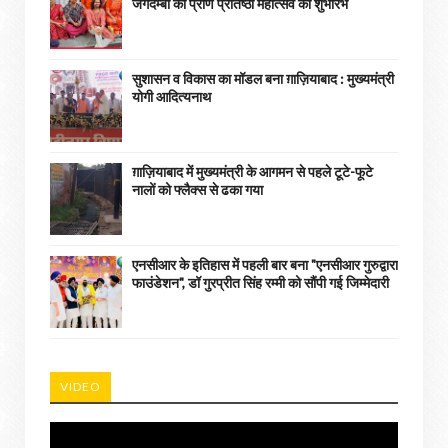
जगदम्बा की प्राण प्रतिष्ठा महोत्सव का शुभारंभ
सुशासन व विकास का मॉडल बना ग़ाज़ियाबाद : ​मुख्यमंत्री
योगी आदित्यनाथ
ग़ाज़ियाबाद में मुख्यमंत्री के आगमन से पहले टूटे-फूटे
नालों को फ्लैक्स से ढका गया
एनसीआर के इतिहास में पहली बार बना "एनसीआर गुरुद्वारा
फाउंडेशन", डॉ गुरप्रीत सिंह रम्मी को सौंपी गई जिम्मेदारी
VIDEO