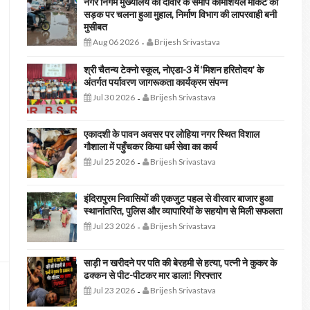
नगर निगम मुख्यालय की दीवार के समीप कॉमर्शियल मार्केट की
सड़क पर चलना हुआ मुहाल, निर्माण विभाग की लापरवाही बनी
मुसीबत
Aug 06 2026
Brijesh Srivastava
-
श्री चैतन्य टेक्नो स्कूल, नोएडा-3 में ‘मिशन हरितोदय’ के
अंतर्गत पर्यावरण जागरूकता कार्यक्रम संपन्न
Jul 30 2026
Brijesh Srivastava
-
एकादशी के पावन अवसर पर लोहिया नगर स्थित विशाल
गौशाला में पहुँचकर किया धर्म सेवा का कार्य
Jul 25 2026
Brijesh Srivastava
-
इंदिरापुरम निवासियों की एकजुट पहल से वीरवार बाजार हुआ
स्थानांतरित, पुलिस और व्यापारियों के सहयोग से मिली सफलता
Jul 23 2026
Brijesh Srivastava
-
साड़ी न खरीदने पर पति की बेरहमी से हत्या, पत्नी ने कुकर के
ढक्कन से पीट-पीटकर मार डाला! गिरफ्तार
Jul 23 2026
Brijesh Srivastava
-