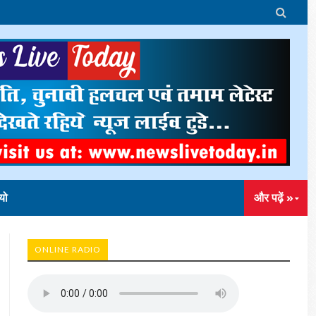

यो
और पढ़ें »
ONLINE RADIO