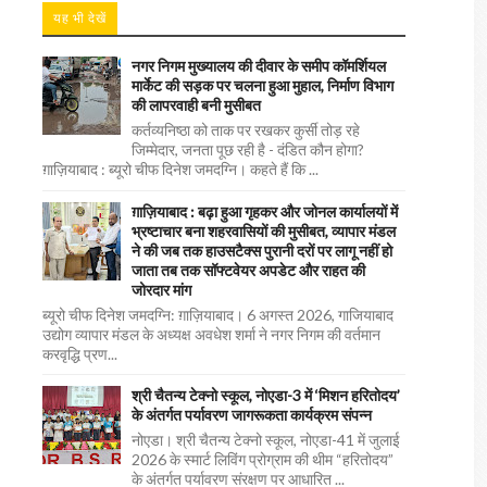
यह भी देखें
नगर निगम मुख्यालय की दीवार के समीप कॉमर्शियल
मार्केट की सड़क पर चलना हुआ मुहाल, निर्माण विभाग
की लापरवाही बनी मुसीबत
कर्तव्यनिष्ठा को ताक पर रखकर कुर्सी तोड़ रहे
जिम्मेदार, जनता पूछ रही है - दंडित कौन होगा?
ग़ाज़ियाबाद : ब्यूरो चीफ दिनेश जमदग्नि। कहते हैं कि ...
ग़ाज़ियाबाद : बढ़ा हुआ गृहकर और जोनल कार्यालयों में
भ्रष्टाचार बना शहरवासियों की मुसीबत, व्यापार मंडल
ने की जब तक हाउसटैक्स पुरानी दरों पर लागू नहीं हो
जाता तब तक सॉफ्टवेयर अपडेट और राहत की
जोरदार मांग
ब्यूरो चीफ दिनेश जमदग्नि: ग़ाज़ियाबाद। 6 अगस्त 2026, गाजियाबाद
उद्योग व्यापार मंडल के अध्यक्ष अवधेश शर्मा ने नगर निगम की वर्तमान
करवृद्धि प्रण...
श्री चैतन्य टेक्नो स्कूल, नोएडा-3 में ‘मिशन हरितोदय’
के अंतर्गत पर्यावरण जागरूकता कार्यक्रम संपन्न
नोएडा। श्री चैतन्य टेक्नो स्कूल, नोएडा-41 में जुलाई
2026 के स्मार्ट लिविंग प्रोग्राम की थीम “हरितोदय”
के अंतर्गत पर्यावरण संरक्षण पर आधारित ...