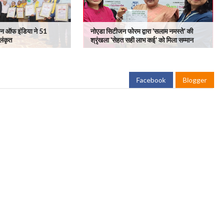
न ऑफ इंडिया ने 51
नोएडा सिटीजन फोरम द्वारा 'सलाम नमस्ते' की
लंकृत
श्रृंखला 'सेहत सही लाभ कई' को मिला सम्मान
Facebook
Blogger