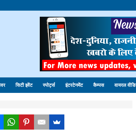
ोवर
सिटी इवेंट
स्पोर्ट्स
इंटरटेनमेंट
कैम्पस
वायरल वीडि