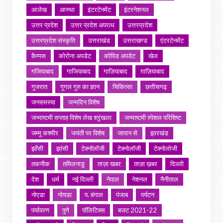
आलेख
आस्था
इंटरटेनमेंट
इंटरनेशनल
उत्तर प्रदेश
उत्तर प्रदेश अपराध
उत्तरप्रदेश
उत्तरप्रदेश संस्कृति
उत्तराखंड
उत्तराखण्ड
एंटरटेनमेंट
कैम्पस
कोरोना अपडेट
कोविड अपडेट
खेल
गजियाबाद
गाजियाबाद
गाज़ियाबाद
ग़ाज़ियाबाद
गुजरात
गूगल गुरु का ज्ञान
चिकित्सा
छत्तीसगढ़
जनसमस्या
जन्मदिन विशेष
जन्माष्टमी सप्ताह विशेष लेख श्रृंखला
जन्माष्टमी स्पेशल परिशिष्ट
जम्मू कश्मीर
जयंती पर विशेष
जापान से
झारखंड
झाँसी
झांसी
टेक्नॉलॉजी
टेक्नोलॉजी
टेक्नोलोजी
तकनीक
तमिलनाडु
ताज़ा खबर
ताज़ा ख़बर
दिल्ली
देश
धर्म
नई दिल्ली
नेपाल
नेशनल
नैनीताल
नोएडा
नोयडा
प. बंगाल
पंजाब
पर्यटन
पर्यावरण
पुणे
पॉलिटिक्स
बजट 2021-22