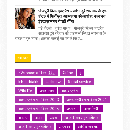
भोजपुरी फिल्म एक्ट्रेस आकांक्षा दुबे सारनाथ के एक
होटल में मिलीं मृत, आत्महत्या की आशंका, कल रात
इंस्टाग्राम पर रो रही थीं वो
नई दिल्ली : पुनीत माथुर। भोजपुरी फिल्म एक्ट्रेस
आकांक्षा दुबे रविवार को वाराणसी स्थित सारनाथ के
होटल में मृत मिलीं।आशंका जताई जा रही है कि उ...
समाचार
79वां स्वतंत्रता दिवस 🇮🇳
Crime
j
leh-laddakh
Lucknow
Social service
Wild life
अजब गजब
अंतरराष्ट्रीय
अंतरराष्ट्रीय योग दिवस 2020
अंतरराष्ट्रीय योग दिवस 2021
अंतरराष्ट्रीय योग दिवस 2025
अध्यात्म
अन्तर्राष्ट्रीय
अपराध
असम
अस्था
आजादी का अमृत महोत्सव
आज़ादी का अमृत महोत्सव
आध्यात्म
आर्थिक समाचार