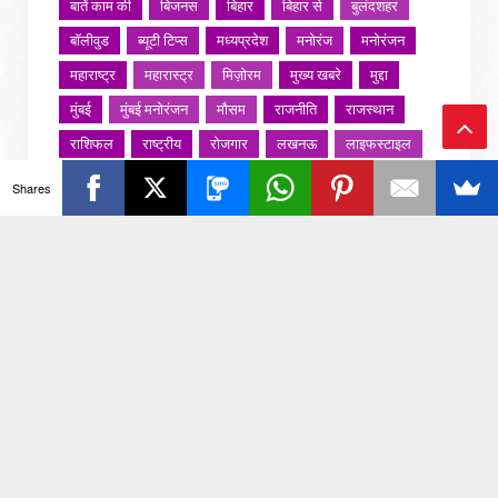
बातें काम की
बिजनस
बिहार
बिहार से
बुलंदशहर
बॉलीवुड
ब्यूटी टिप्स
मध्यप्रदेश
मनोरंज
मनोरंजन
महाराष्ट्र
महारास्ट्र
मिज़ोरम
मुख्य खबरे
मुद्दा
मुंबई
मुंबई मनोरंजन
मौसम
राजनीति
राजस्थान
राशिफल
राष्ट्रीय
रोजगार
लखनऊ
लाइफस्टाइल
Ba
लाइफ़स्टाइल
वायरल वीडियो
विविध
व्यापार
Shares
ck
शख्सियत
शख़्सियत
शिक्षा
समाज
संस्कार
संस्कृति
साहित्य सरोवर
सिटी इवेंट
स्पोर्ट्स
To
स्वस्थ्य
स्वास्थ
स्वास्थ्य
हरयाणा
हरियाणा
To
हिमाचल प्रदेश
हेल्थ
होली 2022
p
जरा हटके