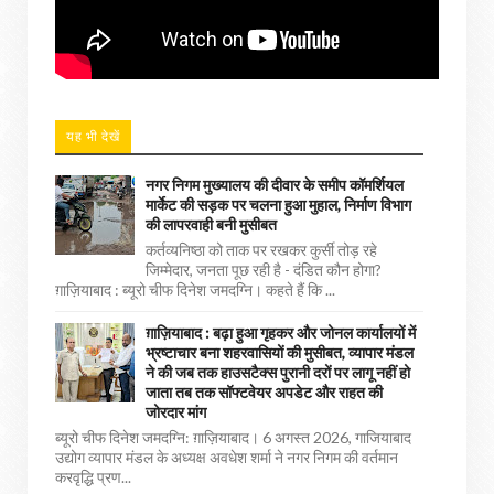
यह भी देखें
नगर निगम मुख्यालय की दीवार के समीप कॉमर्शियल
मार्केट की सड़क पर चलना हुआ मुहाल, निर्माण विभाग
की लापरवाही बनी मुसीबत
कर्तव्यनिष्ठा को ताक पर रखकर कुर्सी तोड़ रहे
जिम्मेदार, जनता पूछ रही है - दंडित कौन होगा?
ग़ाज़ियाबाद : ब्यूरो चीफ दिनेश जमदग्नि। कहते हैं कि ...
ग़ाज़ियाबाद : बढ़ा हुआ गृहकर और जोनल कार्यालयों में
भ्रष्टाचार बना शहरवासियों की मुसीबत, व्यापार मंडल
ने की जब तक हाउसटैक्स पुरानी दरों पर लागू नहीं हो
जाता तब तक सॉफ्टवेयर अपडेट और राहत की
जोरदार मांग
ब्यूरो चीफ दिनेश जमदग्नि: ग़ाज़ियाबाद। 6 अगस्त 2026, गाजियाबाद
उद्योग व्यापार मंडल के अध्यक्ष अवधेश शर्मा ने नगर निगम की वर्तमान
करवृद्धि प्रण...