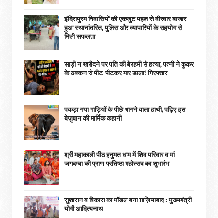
इंदिरापुरम निवासियों की एकजुट पहल से वीरवार बाजार
हुआ स्थानांतरित, पुलिस और व्यापारियों के सहयोग से
मिली सफलता
साड़ी न खरीदने पर पति की बेरहमी से हत्या, पत्नी ने कुकर
के ढक्कन से पीट-पीटकर मार डाला! गिरफ्तार
पकड़ा गया गाड़ियों के पीछे भागने वाला हाथी, पढ़िए इस
बेज़ुबान की मार्मिक कहानी
श्री महाकाली पीठ हनुमत धाम में शिव परिवार व मां
जगदम्बा की प्राण प्रतिष्ठा महोत्सव का शुभारंभ
सुशासन व विकास का मॉडल बना ग़ाज़ियाबाद : ​मुख्यमंत्री
योगी आदित्यनाथ