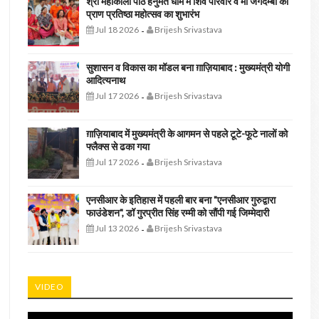
श्री महाकाली पीठ हनुमत धाम में शिव परिवार व मां जगदम्बा की
प्राण प्रतिष्ठा महोत्सव का शुभारंभ
Jul 18 2026
Brijesh Srivastava
-
सुशासन व विकास का मॉडल बना ग़ाज़ियाबाद : ​मुख्यमंत्री योगी
आदित्यनाथ
Jul 17 2026
Brijesh Srivastava
-
ग़ाज़ियाबाद में मुख्यमंत्री के आगमन से पहले टूटे-फूटे नालों को
फ्लैक्स से ढका गया
Jul 17 2026
Brijesh Srivastava
-
एनसीआर के इतिहास में पहली बार बना "एनसीआर गुरुद्वारा
फाउंडेशन", डॉ गुरप्रीत सिंह रम्मी को सौंपी गई जिम्मेदारी
Jul 13 2026
Brijesh Srivastava
-
VIDEO