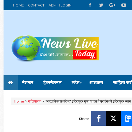
HOME
CONTACT
ADMIN LOGIN
नेशनल
इंटरनेशनल
स्टेट
आध्यात्म
साहित्य सर
Home
ग़ाज़ियाबाद
'भारत विकास परिषद' इंदिरापुरम मुख्य शाखा ने प्रारंभ की इंदिरापुरम न्याय
Shares