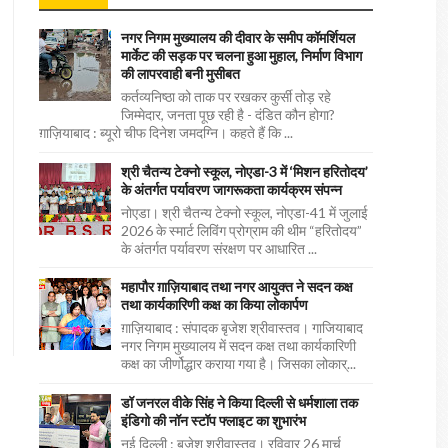
नगर निगम मुख्यालय की दीवार के समीप कॉमर्शियल
मार्केट की सड़क पर चलना हुआ मुहाल, निर्माण विभाग
की लापरवाही बनी मुसीबत
कर्तव्यनिष्ठा को ताक पर रखकर कुर्सी तोड़ रहे
जिम्मेदार, जनता पूछ रही है - दंडित कौन होगा?
ग़ाज़ियाबाद : ब्यूरो चीफ दिनेश जमदग्नि। कहते हैं कि ...
श्री चैतन्य टेक्नो स्कूल, नोएडा-3 में ‘मिशन हरितोदय’
के अंतर्गत पर्यावरण जागरूकता कार्यक्रम संपन्न
नोएडा। श्री चैतन्य टेक्नो स्कूल, नोएडा-41 में जुलाई
2026 के स्मार्ट लिविंग प्रोग्राम की थीम “हरितोदय”
के अंतर्गत पर्यावरण संरक्षण पर आधारित ...
महापौर ग़ाज़ियाबाद तथा नगर आयुक्त ने सदन कक्ष
तथा कार्यकारिणी कक्ष का किया लोकार्पण
ग़ाज़ियाबाद : संपादक बृजेश श्रीवास्तव। गाजियाबाद
नगर निगम मुख्यालय में सदन कक्ष तथा कार्यकारिणी
कक्ष का जीर्णोद्धार कराया गया है। जिसका लोकार्...
डॉ जनरल वीके सिंह ने किया दिल्ली से धर्मशाला तक
इंडिगो की नॉन स्टॉप फ्लाइट का शुभारंभ
नई दिल्ली : बृजेश श्रीवास्तव। रविवार 26 मार्च