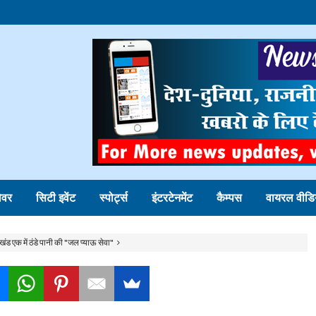
ोवर
सिटी इवेंट
स्पोर्ट्स
इंटरटेनमेंट
कैम्पस
वायरल वीडि
 खंड एक में ठंडे पानी की "जल प्याऊ सेवा"