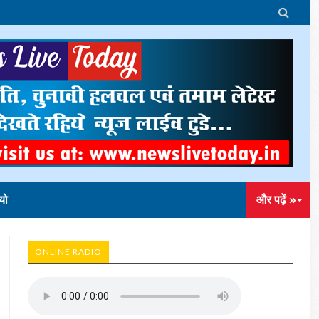

यो
और पढ़ें »
ONLINE RADIO