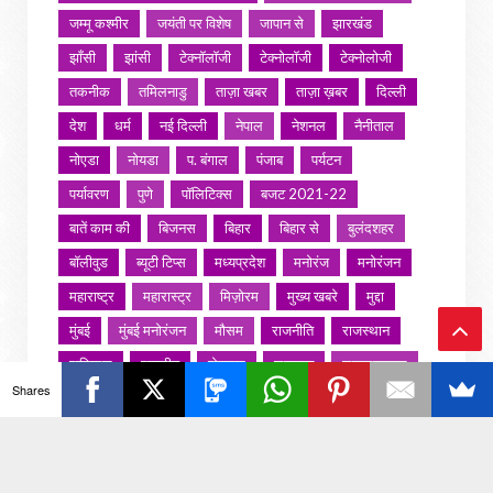
जम्मू कश्मीर
जयंती पर विशेष
जापान से
झारखंड
झाँसी
झांसी
टेक्नॉलॉजी
टेक्नोलॉजी
टेक्नोलोजी
तकनीक
तमिलनाडु
ताज़ा खबर
ताज़ा ख़बर
दिल्ली
देश
धर्म
नई दिल्ली
नेपाल
नेशनल
नैनीताल
नोएडा
नोयडा
प. बंगाल
पंजाब
पर्यटन
पर्यावरण
पुणे
पॉलिटिक्स
बजट 2021-22
बातें काम की
बिजनस
बिहार
बिहार से
बुलंदशहर
बॉलीवुड
ब्यूटी टिप्स
मध्यप्रदेश
मनोरंज
मनोरंजन
महाराष्ट्र
महारास्ट्र
मिज़ोरम
मुख्य खबरे
मुद्दा
मुंबई
मुंबई मनोरंजन
मौसम
राजनीति
राजस्थान
राशिफल
राष्ट्रीय
रोजगार
लखनऊ
लाइफस्टाइल
Ba
Shares
लाइफ़स्टाइल
वायरल वीडियो
विविध
व्यापार
ck
शख्सियत
शख़्सियत
शिक्षा
समाज
संस्कार
To
संस्कृति
साहित्य सरोवर
सिटी इवेंट
स्पोर्ट्स