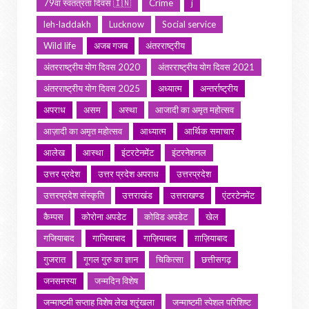
79वां स्वतंत्रता दिवस 🇮🇳
Crime
j
leh-laddakh
Lucknow
Social service
Wild life
अजब गजब
अंतरराष्ट्रीय
अंतरराष्ट्रीय योग दिवस 2020
अंतरराष्ट्रीय योग दिवस 2021
अंतरराष्ट्रीय योग दिवस 2025
अध्यात्म
अन्तर्राष्ट्रीय
अपराध
असम
अस्था
आजादी का अमृत महोत्सव
आज़ादी का अमृत महोत्सव
आध्यात्म
आर्थिक समाचार
आलेख
आस्था
इंटरटेनमेंट
इंटरनेशनल
उत्तर प्रदेश
उत्तर प्रदेश अपराध
उत्तरप्रदेश
उत्तरप्रदेश संस्कृति
उत्तराखंड
उत्तराखण्ड
एंटरटेनमेंट
कैम्पस
कोरोना अपडेट
कोविड अपडेट
खेल
गजियाबाद
गाजियाबाद
गाज़ियाबाद
ग़ाज़ियाबाद
गुजरात
गूगल गुरु का ज्ञान
चिकित्सा
छत्तीसगढ़
जनसमस्या
जन्मदिन विशेष
जन्माष्टमी सप्ताह विशेष लेख श्रृंखला
जन्माष्टमी स्पेशल परिशिष्ट