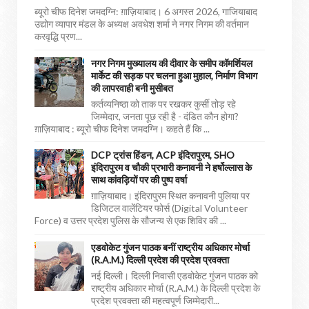
ब्यूरो चीफ दिनेश जमदग्नि: ग़ाज़ियाबाद। 6 अगस्त 2026, गाजियाबाद
उद्योग व्यापार मंडल के अध्यक्ष अवधेश शर्मा ने नगर निगम की वर्तमान
करवृद्धि प्रण...
नगर निगम मुख्यालय की दीवार के समीप कॉमर्शियल
मार्केट की सड़क पर चलना हुआ मुहाल, निर्माण विभाग
की लापरवाही बनी मुसीबत
कर्तव्यनिष्ठा को ताक पर रखकर कुर्सी तोड़ रहे
जिम्मेदार, जनता पूछ रही है - दंडित कौन होगा?
ग़ाज़ियाबाद : ब्यूरो चीफ दिनेश जमदग्नि। कहते हैं कि ...
DCP ट्रांस हिंडन, ACP इंदिरापुरम, SHO
इंदिरापुरम व चौकी प्रभारी कनावनी ने हर्षोल्लास के
साथ कांवड़ियों पर की पुष्प वर्षा
ग़ाज़ियाबाद। इंदिरापुरम स्थित कनावनी पुलिया पर
डिजिटल वालेंटियर फोर्स (Digital Volunteer
Force) व उत्तर प्रदेश पुलिस के सौजन्य से एक शिविर की ...
एडवोकेट गुंजन पाठक बनीं राष्ट्रीय अधिकार मोर्चा
(R.A.M.) दिल्ली प्रदेश की प्रदेश प्रवक्ता
नई दिल्ली। दिल्ली निवासी एडवोकेट गुंजन पाठक को
राष्ट्रीय अधिकार मोर्चा (R.A.M.) के दिल्ली प्रदेश के
प्रदेश प्रवक्ता की महत्वपूर्ण जिम्मेदारी...