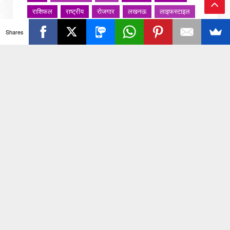
राशिफल
राष्ट्रीय
रोजगार
लखनऊ
लाइफस्टाइल
Ba
लाइफ़स्टाइल
वायरल वीडियो
विविध
व्यापार
Shares
ck
शख्सियत
शख़्सियत
शिक्षा
समाज
संस्कार
संस्कृति
साहित्य सरोवर
सिटी इवेंट
स्पोर्ट्स
To
स्वस्थ्य
स्वास्थ
स्वास्थ्य
हरयाणा
हरियाणा
To
हिमाचल प्रदेश
हेल्थ
होली 2022
p
जरा हटके