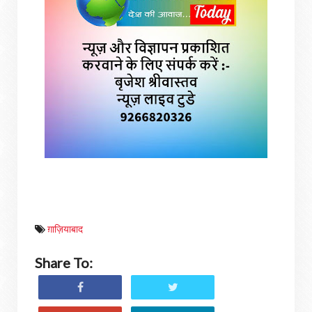
ग़ाज़ियाबाद
Share To: