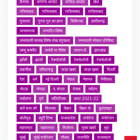
कैम्पस
कोरोना अपडेट
कोविड अपडेट
खेल
गजियाबाद
गाजियाबाद
गाज़ियाबाद
ग़ाज़ियाबाद
गुजरात
गूगल गुरु का ज्ञान
चिकित्सा
छत्तीसगढ़
जनसमस्या
जन्मदिन विशेष
जन्माष्टमी सप्ताह विशेष लेख श्रृंखला
जन्माष्टमी स्पेशल परिशिष्ट
जम्मू कश्मीर
जयंती पर विशेष
जापान से
झारखंड
झाँसी
झांसी
टेक्नॉलॉजी
टेक्नोलॉजी
टेक्नोलोजी
तकनीक
तमिलनाडु
ताज़ा खबर
ताज़ा ख़बर
दिल्ली
देश
धर्म
नई दिल्ली
नेपाल
नेशनल
नैनीताल
नोएडा
नोयडा
प. बंगाल
पंजाब
पर्यटन
पर्यावरण
पुणे
पॉलिटिक्स
बजट 2021-22
बातें काम की
बिजनस
बिहार
बिहार से
बुलंदशहर
बॉलीवुड
ब्यूटी टिप्स
मध्यप्रदेश
मनोरंज
मनोरंजन
महाराष्ट्र
महारास्ट्र
मिज़ोरम
मुख्य खबरे
मुद्दा
मुंबई
मुंबई मनोरंजन
मौसम
राजनीति
राजस्थान