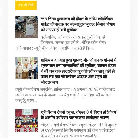
यह भी देखें
नगर निगम मुख्यालय की दीवार के समीप कॉमर्शियल
मार्केट की सड़क पर चलना हुआ मुहाल, निर्माण विभाग
की लापरवाही बनी मुसीबत
कर्तव्यनिष्ठा को ताक पर रखकर कुर्सी तोड़ रहे
जिम्मेदार, जनता पूछ रही है - दंडित कौन होगा?
ग़ाज़ियाबाद : ब्यूरो चीफ दिनेश जमदग्नि। कहते हैं कि ...
ग़ाज़ियाबाद : बढ़ा हुआ गृहकर और जोनल कार्यालयों में
भ्रष्टाचार बना शहरवासियों की मुसीबत, व्यापार मंडल
ने की जब तक हाउसटैक्स पुरानी दरों पर लागू नहीं हो
जाता तब तक सॉफ्टवेयर अपडेट और राहत की
जोरदार मांग
ब्यूरो चीफ दिनेश जमदग्नि: ग़ाज़ियाबाद। 6 अगस्त 2026, गाजियाबाद
उद्योग व्यापार मंडल के अध्यक्ष अवधेश शर्मा ने नगर निगम की वर्तमान
करवृद्धि प्रण...
श्री चैतन्य टेक्नो स्कूल, नोएडा-3 में ‘मिशन हरितोदय’
के अंतर्गत पर्यावरण जागरूकता कार्यक्रम संपन्न
नोएडा। श्री चैतन्य टेक्नो स्कूल, नोएडा-41 में जुलाई
2026 के स्मार्ट लिविंग प्रोग्राम की थीम “हरितोदय”
के अंतर्गत पर्यावरण संरक्षण पर आधारित ...