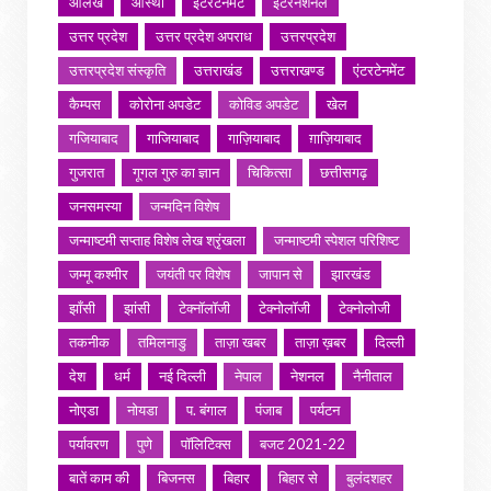
आलेख
आस्था
इंटरटेनमेंट
इंटरनेशनल
उत्तर प्रदेश
उत्तर प्रदेश अपराध
उत्तरप्रदेश
उत्तरप्रदेश संस्कृति
उत्तराखंड
उत्तराखण्ड
एंटरटेनमेंट
कैम्पस
कोरोना अपडेट
कोविड अपडेट
खेल
गजियाबाद
गाजियाबाद
गाज़ियाबाद
ग़ाज़ियाबाद
गुजरात
गूगल गुरु का ज्ञान
चिकित्सा
छत्तीसगढ़
जनसमस्या
जन्मदिन विशेष
जन्माष्टमी सप्ताह विशेष लेख श्रृंखला
जन्माष्टमी स्पेशल परिशिष्ट
जम्मू कश्मीर
जयंती पर विशेष
जापान से
झारखंड
झाँसी
झांसी
टेक्नॉलॉजी
टेक्नोलॉजी
टेक्नोलोजी
तकनीक
तमिलनाडु
ताज़ा खबर
ताज़ा ख़बर
दिल्ली
देश
धर्म
नई दिल्ली
नेपाल
नेशनल
नैनीताल
नोएडा
नोयडा
प. बंगाल
पंजाब
पर्यटन
पर्यावरण
पुणे
पॉलिटिक्स
बजट 2021-22
बातें काम की
बिजनस
बिहार
बिहार से
बुलंदशहर