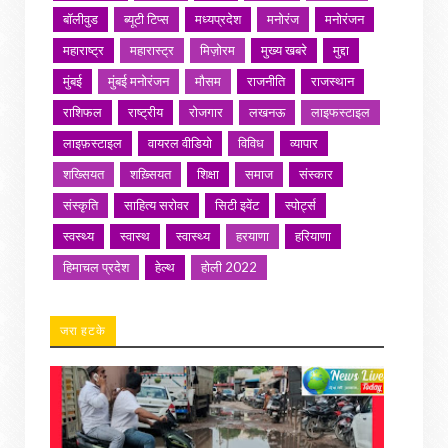
बॉलीवुड
ब्यूटी टिप्स
मध्यप्रदेश
मनोरंज
मनोरंजन
महाराष्ट्र
महारास्ट्र
मिज़ोरम
मुख्य खबरे
मुद्दा
मुंबई
मुंबई मनोरंजन
मौसम
राजनीति
राजस्थान
राशिफल
राष्ट्रीय
रोजगार
लखनऊ
लाइफस्टाइल
लाइफ़स्टाइल
वायरल वीडियो
विविध
व्यापार
शख्सियत
शख़्सियत
शिक्षा
समाज
संस्कार
संस्कृति
साहित्य सरोवर
सिटी इवेंट
स्पोर्ट्स
स्वस्थ्य
स्वास्थ
स्वास्थ्य
हरयाणा
हरियाणा
हिमाचल प्रदेश
हेल्थ
होली 2022
जरा हटके