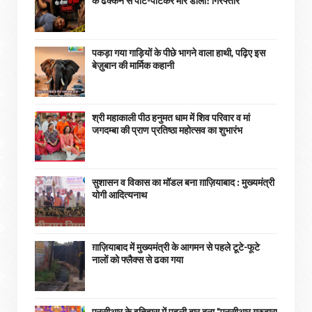
के ढक्कन से पीट-पीटकर मार डाला! गिरफ्तार
पकड़ा गया गाड़ियों के पीछे भागने वाला हाथी, पढ़िए इस
बेज़ुबान की मार्मिक कहानी
श्री महाकाली पीठ हनुमत धाम में शिव परिवार व मां
जगदम्बा की प्राण प्रतिष्ठा महोत्सव का शुभारंभ
सुशासन व विकास का मॉडल बना ग़ाज़ियाबाद : ​मुख्यमंत्री
योगी आदित्यनाथ
ग़ाज़ियाबाद में मुख्यमंत्री के आगमन से पहले टूटे-फूटे
नालों को फ्लैक्स से ढका गया
एनसीआर के इतिहास में पहली बार बना "एनसीआर गुरुद्वारा